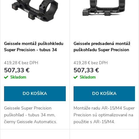
e
p
Abecedne
n
i
i
s
e
Geissele montáž puškohkledu
Geissele predsadená montáž
Super Precision - tubus 34
puškohľadu Super Precision
p
mm, čierna
AR-15 - 30 mm tubus, čierna
p
419,28 € bez DPH
419,28 € bez DPH
r
507,33 €
507,33 €
r
Skladom
Skladom
o
o
DO KOŠÍKA
DO KOŠÍKA
d
d
Geissele Super Precision
Montáže radu AR-15/M4 Super
u
puškohľad - tubus 34 mm,
Precision sú optimalizované na
u
čierny Geissele Automatics.
použitie s AR-15/M4.
k
Montážna plocha obsahuje 7
picatinny sekcií. Tieto držiaky