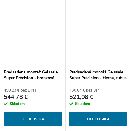
DDC. Geissele Automatics
(USA)
Predsadená montáž Geissele
Predsadená montáž Geissele
Super Precision - bronzová,
Super Precision - čierna, tubus
tubus 34 mm
30 mm
450,23 € bez DPH
430,64 € bez DPH
544,78 €
521,08 €
Skladom
Skladom
DO KOŠÍKA
DO KOŠÍKA