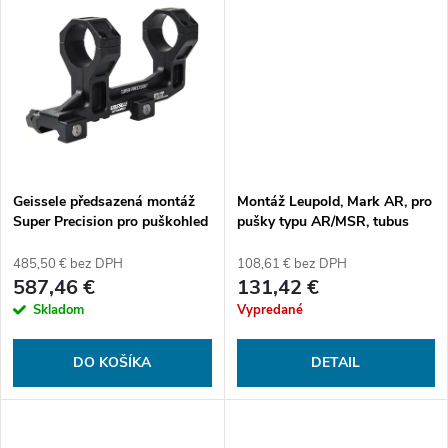
k
využívajú ľubovoľnú kombináciu
t
matíc a...
t
o
o
v
v
Geissele předsazená montáž
Montáž Leupold, Mark AR, pro
Super Precision pro puškohled
pušky typu AR/MSR, tubus
s tubusem 30 mm, výška 52
34mm, odsazená, černá
mm, bez sklonu
485,50 € bez DPH
108,61 € bez DPH
587,46 €
131,42 €
Skladom
Vypredané
DO KOŠÍKA
DETAIL