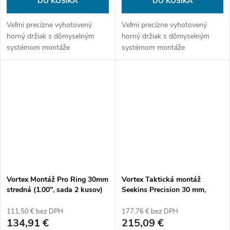
DO KOŠÍKA
DO KOŠÍKA
Veľmi precízne vyhotovený
Veľmi precízne vyhotovený
horný držiak s dômyselným
horný držiak s dômyselným
systémom montáže
systémom montáže
príslušenstva. So zostavou
príslušenstva. So zostavou
Spuhr sa nemusíte obávať
Spuhr sa nemusíte obávať
používať ani tie najsilnejšie
používať ani tie najsilnejšie
kalibre. Rýchle uvoľnenie,...
kalibre. Rýchle uvoľnenie,...
Vortex Montáž Pro Ring 30mm
Vortex Taktická montáž
stredná (1.00", sada 2 kusov)
Seekins Precision 30 mm,
výška 1.26" (sada 2 kusů)
111,50 € bez DPH
177,76 € bez DPH
134,91 €
215,09 €