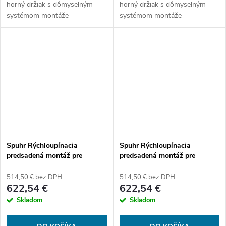
horný držiak s dômyselným
horný držiak s dômyselným
systémom montáže
systémom montáže
príslušenstva. So zostavou
príslušenstva. So zostavou
Spuhr sa nemusíte obávať
Spuhr sa nemusíte obávať
používať ani tie najsilnejšie
používať ani tie najsilnejšie
kalibre. Rýchle uvoľnenie,...
kalibre. Rýchle uvoľnenie,...
Spuhr Rýchloupínacia
Spuhr Rýchloupínacia
predsadená montáž pre
predsadená montáž pre
puškohľady s tubusom 30 mm,
puškohľady s tubusom 34 mm,
výška 34mm, bez sklonu
výška 34, bez sklonu
514,50 € bez DPH
514,50 € bez DPH
622,54 €
622,54 €
Skladom
Skladom