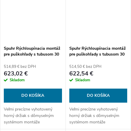
Spuhr Rýchloupínacia montáž
Spuhr Rýchloupínacia montáž
pre puškohľady s tubusom 30
pre puškohľady s tubusom 30
mm, výška 34 mm, bez sklonu
mm, výška 38 mm, bez sklonu
514,89 € bez DPH
514,50 € bez DPH
623,02 €
622,54 €
Skladom
Skladom
DO KOŠÍKA
DO KOŠÍKA
Veľmi precízne vyhotovený
Veľmi precízne vyhotovený
horný držiak s dômyselným
horný držiak s dômyselným
systémom montáže
systémom montáže
príslušenstva. So zostavou
príslušenstva. So zostavou