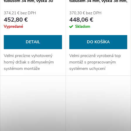
tubusom 34 mm, výška 30
tubusem 34 mm, výška 38 mm,
mm, bez sklonu - Gen3
bez sklonu, zadní kroužek s
vybráním
374,21 € bez DPH
370,30 € bez DPH
452,80 €
448,06 €
Vypredané
Skladom
DETAIL
DO KOŠÍKA
Veľmi precízne vyhotovený
Velmi precizně vyrobená top
horný držiak s dômyselným
montáž s propracovaným
systémom montáže
systémem uchycení
príslušenstva. So zostavou
příslušenství. S montáží Spuhr
Spuhr sa nemusíte obávať
se nemusíte bát použít i ty
používať ani tie najsilnejšie
nejsilnější ráže. Bez sklonu
kalibre. Žiadny sklon.