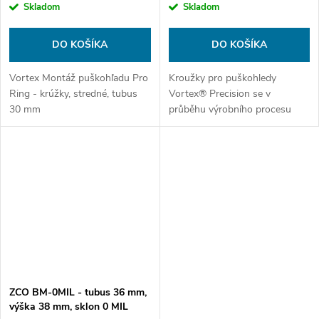
Skladom
Skladom
DO KOŠÍKA
DO KOŠÍKA
Vortex Montáž puškohľadu Pro
Kroužky pro puškohledy
Ring - krúžky, stredné, tubus
Vortex® Precision se v
30 mm
průběhu výrobního procesu
používají v párech, což zajišťuje
dokonalost od jedné sady k
druhé. Tyto kroužky jsou
udržovány v...
ZCO BM-0MIL - tubus 36 mm,
výška 38 mm, sklon 0 MIL