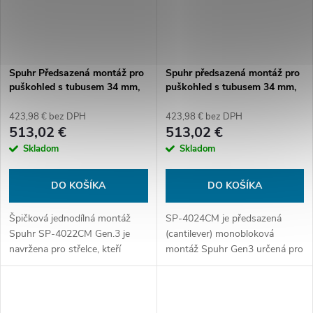
Spuhr Předsazená montáž pro
Spuhr předsazená montáž pro
puškohled s tubusem 34 mm,
puškohled s tubusem 34 mm,
výška 38 mm, bez sklonu
výška 48 mm, bez sklonu,
(Gen.3)
Gen3
423,98 € bez DPH
423,98 € bez DPH
513,02 €
513,02 €
Skladom
Skladom
DO KOŠÍKA
DO KOŠÍKA
Špičková jednodílná montáž
SP-4024CM je předsazená
Spuhr SP-4022CM Gen.3 je
(cantilever) monobloková
navržena pro střelce, kteří
montáž Spuhr Gen3 určená pro
vyžadují maximální přesnost,
puškohledy s tubusem 34 mm.
pevnost a opakovatelnost
Patří do systému ISMS (Ideal
nastřelení. Díky předsazené
Scope Mount...
(cantilever)...