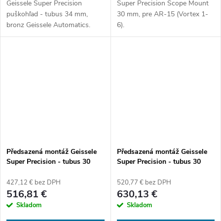
Geissele Super Precision
Super Precision Scope Mount
puškohľad - tubus 34 mm,
30 mm, pre AR-15 (Vortex 1-
bronz Geissele Automatics.
6).
Předsazená montáž Geissele
Předsazená montáž Geissele
Super Precision - tubus 30
Super Precision - tubus 30
mm, výška 49 mm, předsazení
mm, výška 49 mm, předsazení
36 mm, černá
36 mm, DDC
427,12 € bez DPH
520,77 € bez DPH
516,81 €
630,13 €
Skladom
Skladom