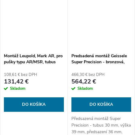
Montáž Leupold, Mark AR, pro
Predsadená montáž Geissele
pušky typu AR/MSR, tubus
Super Precision - bronzová,
35mm, odsazená, černá
tubus 30 mm
108,61 € bez DPH
466,30 € bez DPH
131,42 €
564,22 €
Skladom
Skladom
DO KOŠÍKA
DO KOŠÍKA
Předsazená montáž Super
Precision - tubus 30 mm, výška
39 mm, předsazení 36 mm,