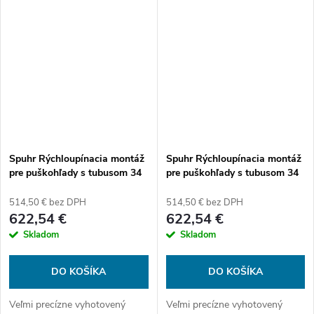
Spuhr sa nemusíte obávať
Spuhr sa nemusíte obávať
používať ani tie najsilnejšie
používať ani tie najsilnejšie
kalibre. Rýchle uvoľnenie,...
kalibre. Rýchle uvoľnenie,...
Spuhr Rýchloupínacia montáž
Spuhr Rýchloupínacia montáž
pre puškohľady s tubusom 34
pre puškohľady s tubusom 34
mm, výška 34 mm, bez sklonu
mm, výška 38 mm, bez sklonu
514,50 € bez DPH
514,50 € bez DPH
622,54 €
622,54 €
Skladom
Skladom
DO KOŠÍKA
DO KOŠÍKA
Veľmi precízne vyhotovený
Veľmi precízne vyhotovený