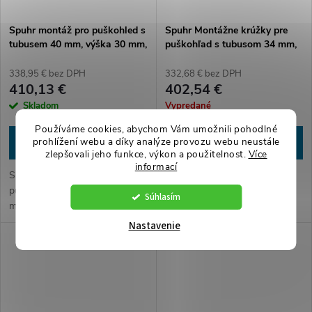
Spuhr montáž pro puškohled s
Spuhr Montážne krúžky pre
tubusem 40 mm, výška 30 mm,
puškohľad s tubusom 34 mm,
bez sklonu
výška 25.4 mm
338,95 € bez DPH
332,68 € bez DPH
410,13 €
402,54 €
Skladom
Vypredané
Používáme cookies, abychom Vám umožnili pohodlné
prohlížení webu a díky analýze provozu webu neustále
DO KOŠÍKA
DETAIL
zlepšovali jeho funkce, výkon a použitelnost.
Více
informací
SP-7001 Spuhr montáž pro
Veľmi precízne vyrobené
puškohled 40 mm / výška 30
montážne krúžky so
Súhlasím
mm / bez sklonu.
sofistikovaným systémom
upevnenia príslušenstva. So
Nastavenie
zostavou Spuhr sa nemusíte
obávať používať ani tie
najsilnejšie kalibre.