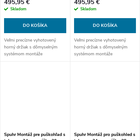
495,95 €
495,95 €
Skladom
Skladom
DO KOŠÍKA
DO KOŠÍKA
Veľmi precízne vyhotovený
Veľmi precízne vyhotovený
horný držiak s dômyselným
horný držiak s dômyselným
systémom montáže
systémom montáže
príslušenstva. So zostavou
príslušenstva. So zostavou
Spuhr sa nemusíte obávať
Spuhr sa nemusíte obávať
používať ani tie najsilnejšie
používať ani tie najsilnejšie
kalibre. Žiadny sklon.
kalibre. Žiadny sklon.
Spuhr Montáž pre puškohľad s
Spuhr Montáž pro puškohled s