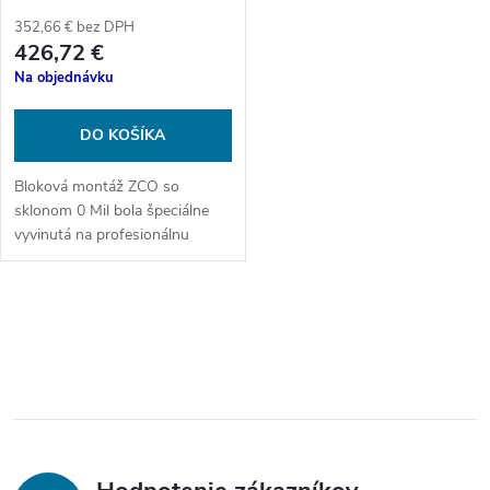
352,66 € bez DPH
426,72 €
Na objednávku
DO KOŠÍKA
Bloková montáž ZCO so
sklonom 0 Mil bola špeciálne
vyvinutá na profesionálnu
montáž puškohľadov ZCO a
vyznačuje sa najvyššou
presnosťou a robustnosťou.
O
v
l
á