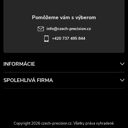
t
ý
p
i
i
e
info
@
czech-precision.cz
s
+420 737 495 844
u
INFORMÁCIE
SPOLEHLIVÁ FIRMA
Copyright 2026
czech-precision.cz
. Všetky práva vyhradené.