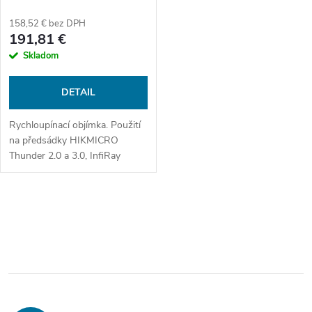
2.0 a 3.0, Nocpix MATE
158,52 € bez DPH
191,81 €
Skladom
DETAIL
Rychloupínací objímka. Použití
na předsádky HIKMICRO
Thunder 2.0 a 3.0, InfiRay
MATE a ThermTec Hunt.
O
v
l
á