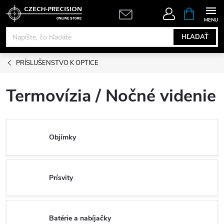
Prejsť
NÁKUPN
KOŠÍK
na
obsah
HĽADAŤ
PRÍSLUŠENSTVO K OPTICE
Termovízia / Nočné videnie
Objímky
Prísvity
Batérie a nabíjačky