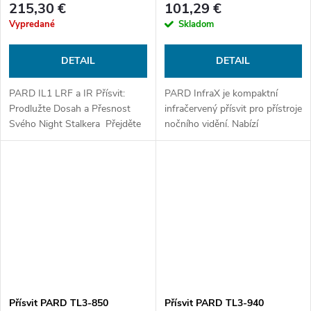
215,30 €
101,29 €
Vypredané
Skladom
DETAIL
DETAIL
PARD IL1 LRF a IR Přísvit:
PARD InfraX je kompaktní
Prodlužte Dosah a Přesnost
infračervený přísvit pro přístroje
Svého Night Stalkera Přejděte
nočního vidění. Nabízí
na další úroveň nočního vidění
technologii VCSEL/laser,
s PARD IL1 LRF –
vlnovou délku 850 nebo 940
samostatným modulem,...
nm, tři úrovně intenzity přísvitu,
dosah...
Přísvit PARD TL3-850
Přísvit PARD TL3-940