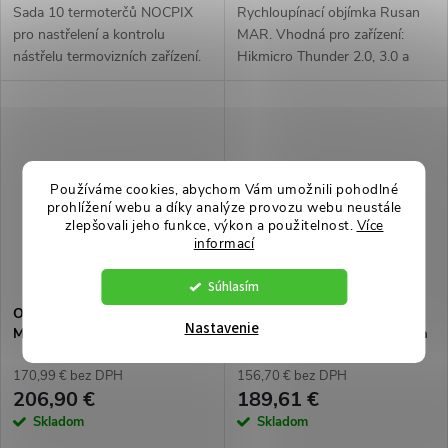
Sada 10 termoterčů NOCPIX
Rychloupínací objímka Rusan
pro nastřelení a kontrolu
MAR. Vhodná pro zařízení:
nástřelu termovizních zařízení.
Hikmicro Thunder 2.0, 3.0 a
ThermTec Hunt.
Používáme cookies, abychom Vám umožnili pohodlné
prohlížení webu a díky analýze provozu webu neustále
zlepšovali jeho funkce, výkon a použitelnost.
Více
informací
Súhlasím
Objímka RUSAN MAR-FX
Očnice Rusan pro použití
Nastavenie
M52x0,75
předsádky jako monokulár na
systém MAR
170,99 € bez DPH
156,70 € bez DPH
206,90 €
189,61 €
Skladom
Skladom