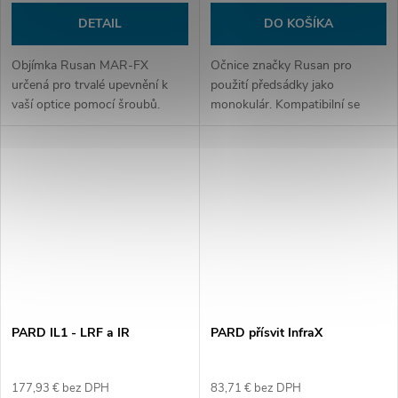
DETAIL
DO KOŠÍKA
Objímka Rusan MAR-FX
Očnice značky Rusan pro
určená pro trvalé upevnění k
použití předsádky jako
vaší optice pomocí šroubů.
monokulár. Kompatibilní se
systémem objímek Rusan
MAR. Zvětšení: 2,5x.
PARD IL1 - LRF a IR
PARD přísvit InfraX
177,93 € bez DPH
83,71 € bez DPH