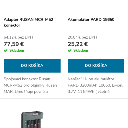
i
i
s
e
Adaptér RUSAN MCR-M52
Akumulátor PARD 18650
konektor
p
p
64,12 € bez DPH
20,84 € bez DPH
r
77,59 €
25,22 €
r
Skladom
Skladom
o
o
DO KOŠÍKA
DO KOŠÍKA
d
d
Spojovací konektor Rusan
Nabíjecí Li-Ion akumulátor
u
MCR-M52 pro objímky Rusan
PARD 3200mAh 18650, Li-ion,
u
MAR. Umožňuje pevné a
3,7V, 11,84Wh ( včetně
k
přesné propojení
ochranného obvodu).
kompatibilního zařízení s
k
modulárním adaptérovým
t
systémem Rusan.
t