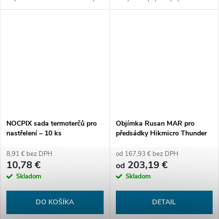
19x19x71mm Váha: 50g.
10°. Nabízí krytí IP67, napájení
jednou baterií 18650 a výdrž až
2,5 hodiny.
NOCPIX sada termoterčů pro
Objímka Rusan MAR pro
nastřelení – 10 ks
předsádky Hikmicro Thunder
2.0, 3.0 a Nocpix MATE
8,91 € bez DPH
od 167,93 € bez DPH
10,78 €
203,19 €
od
Skladom
Skladom
DO KOŠÍKA
DETAIL