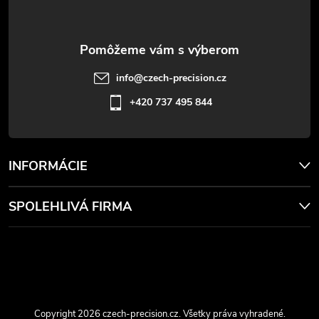
t
ý
p
i
i
e
info
@
czech-precision.cz
s
+420 737 495 844
u
INFORMÁCIE
SPOLEHLIVÁ FIRMA
Copyright 2026
czech-precision.cz
. Všetky práva vyhradené.