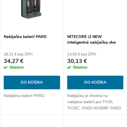
o
o
v
v
Nabíječka baterií PARD
NITECORE i2 NEW
inteligentná nabíjačka-dve
nezávislé pozície, nabíja Li-
Ion, Ni-MH, Ni-Cd, 12/230V
28,32 € bez DPH
24,90 € bez DPH
34,27 €
30,13 €
Skladom
Skladom
DO KOŠÍKA
DO KOŠÍKA
Nabíječka baterii PARD.
Nabíjačka je vhodná na
nabíjanie batérií pre TH35,
TH35C, PARD NV008P, PARD
NV007A, PARD NV019 Li-ion
nabíjačka 16340(RCR123),
18650 Xtar MC1.