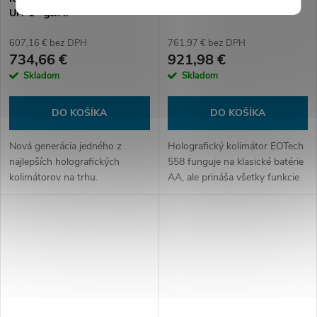
UH-1 - gén ll
607,16 € bez DPH
761,97 € bez DPH
734,66 €
921,98 €
Skladom
Skladom
DO KOŠÍKA
DO KOŠÍKA
Nová generácia jedného z
Holografický kolimátor EOTech
najlepších holografických
558 funguje na klasické batérie
kolimátorov na trhu.
AA, ale prináša všetky funkcie
série EXPS. Má dve bodky
veľkosti 1 MOA a 68 MOA
kruh. S BOČNÝM
OVLÁDANÍM, NOČNÝM...