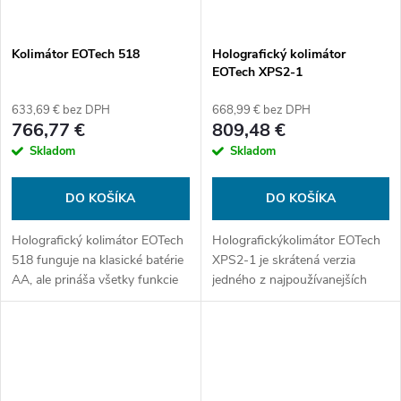
Kolimátor EOTech 518
Holografický kolimátor
EOTech XPS2-1
633,69 € bez DPH
668,99 € bez DPH
766,77 €
809,48 €
Skladom
Skladom
DO KOŠÍKA
DO KOŠÍKA
Holografický kolimátor EOTech
Holografickýkolimátor EOTech
518 funguje na klasické batérie
XPS2-1 je skrátená verzia
AA, ale prináša všetky funkcie
jedného z najpoužívanejších
série EXPS. Má bodku 1 MOA s
kolimátorov a NEpodporuje
kruhom 68 MOA so stranovým
nočné videnie. Veľkosť bodu: 1
ovládaním. Veľkosť bodu 1...
MOA.