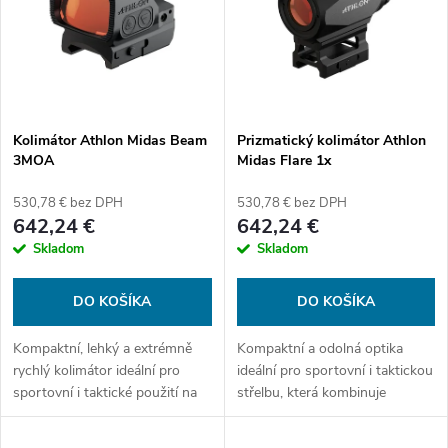
e
p
Abecedne
n
i
i
s
e
Kolimátor Athlon Midas Beam
Prizmatický kolimátor Athlon
3MOA
Midas Flare 1x
p
p
530,78 € bez DPH
530,78 € bez DPH
r
642,24 €
642,24 €
r
Skladom
Skladom
o
o
DO KOŠÍKA
DO KOŠÍKA
d
d
Kompaktní, lehký a extrémně
Kompaktní a odolná optika
u
rychlý kolimátor ideální pro
ideální pro sportovní i taktickou
u
sportovní i taktické použití na
střelbu, která kombinuje
k
krátké vzdálenosti.
rychlost kolimátoru s přesností
prizmatického systému.