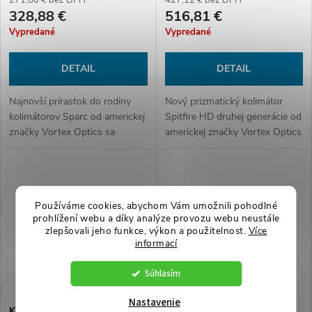
271,80 € bez DPH
427,12 € bez DPH
328,88 €
516,81 €
Vypredané
Vypredané
DETAIL
DETAIL
Najnovší prírastok do rodiny
Nový prizmatický kolimátor
kolimátorov Sparc od americkej
Spitfire HD druhej generácie od
značky Vortex Optics sa
americkej značky Vortex Optics
nazýva SOLAR.
s 5-násobným priblížením je
tenší, vylepšený optický systém
HD v malom kompaktnom...
Používáme cookies, abychom Vám umožnili pohodlné
prohlížení webu a díky analýze provozu webu neustále
zlepšovali jeho funkce, výkon a použitelnost.
Více
informací
Súhlasím
Nastavenie
Kolimátor Vortex RAZOR AMG
Kolimátor EOTech 558.A65