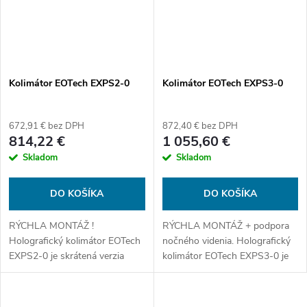
Kolimátor EOTech EXPS2-0
Kolimátor EOTech EXPS3-0
672,91 € bez DPH
872,40 € bez DPH
814,22 €
1 055,60 €
Skladom
Skladom
DO KOŠÍKA
DO KOŠÍKA
RÝCHLA MONTÁŽ !
RÝCHLA MONTÁŽ + podpora
Holografický kolimátor EOTech
nočného videnia. Holografický
EXPS2-0 je skrátená verzia
kolimátor EOTech EXPS3-0 je
jedného z najpoužívanejších
skrátená verzia jedného z
kolimátorov a nepodporuje
najpoužívanejších kolimátorov a
nočné videnie. Veľkosť bodu 1
podporuje nočné videnie. Má