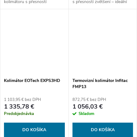
kolimátoru s přesností
s přesností zvětšení – ideální
puškohledu – ideální řešení pro
volba pro univerzální použití v
univerzální použití na krátké i
terénu i na střelnici.
střední vzdálenosti.
Kolimátor EOTech EXPS3HD
Termovizní kolimátor Infitac
FMP13
1 103,95 € bez DPH
872,75 € bez DPH
1 335,78 €
1 056,03 €
Predobjednávka
Skladom
DO KOŠÍKA
DO KOŠÍKA