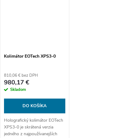
MOA + 68 MOA vzor.
bodku 1...
Kolimátor EOTech XPS3-0
810,06 € bez DPH
980,17 €
Skladom
DO KOŠÍKA
Holografický kolimátor EOTech
XPS3-0 je skrátená verzia
jedného z najpoužívanejších