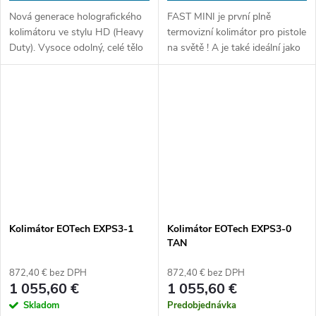
Nová generace holografického
FAST MINI je první plně
kolimátoru ve stylu HD (Heavy
termovizní kolimátor pro pistole
Duty). Vysoce odolný, celé tělo
na světě ! A je také ideální jako
z hliníku, atutomatický kontrast
sekundární optika pro
přísvitu, přísvit ovládaný
pušky. Zažijte skutečné
otočným ovladačem, lepší...
termovizní vidění v robustním...
Kolimátor EOTech EXPS3-1
Kolimátor EOTech EXPS3-0
TAN
872,40 € bez DPH
872,40 € bez DPH
1 055,60 €
1 055,60 €
Skladom
Predobjednávka