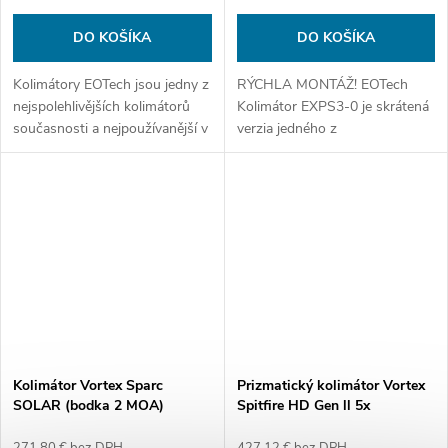
DO KOŠÍKA
DO KOŠÍKA
Kolimátory EOTech jsou jedny z
RÝCHLA MONTÁŽ! EOTech
nejspolehlivějších kolimátorů
Kolimátor EXPS3-0 je skrátená
současnosti a nejpoužívanější v
verzia jedného z
armádách rozvinutých zemí.
najpoužívanejších kolimátorov a
podporuje nočné videnie. Má
bodku 1 MOA s kruhom 65
MOA
Kolimátor Vortex Sparc
Prizmatický kolimátor Vortex
SOLAR (bodka 2 MOA)
Spitfire HD Gen ll 5x