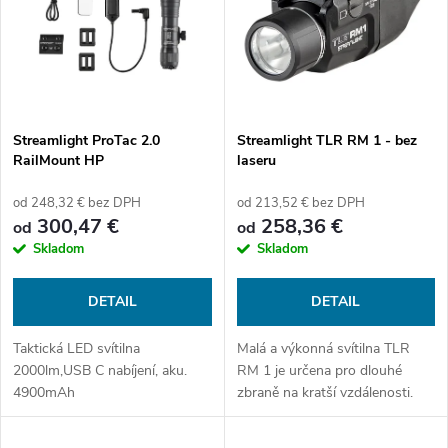
e
p
Abecedne
n
i
i
s
e
Streamlight ProTac 2.0
Streamlight TLR RM 1 - bez
RailMount HP
laseru
p
p
od 248,32 € bez DPH
od 213,52 € bez DPH
r
300,47 €
258,36 €
od
od
r
Skladom
Skladom
o
o
DETAIL
DETAIL
d
d
Taktická LED svítilna
Malá a výkonná svítilna TLR
u
2000lm,USB C nabíjení, aku.
RM 1 je určena pro dlouhé
u
4900mAh
zbraně na kratší vzdálenosti.
k
Ideální pro PDW zbraně a
pistolové konverze.