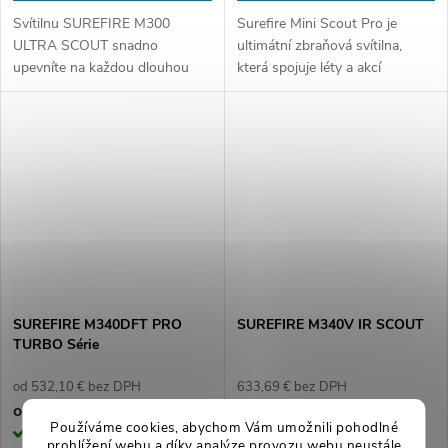
Svítilnu SUREFIRE M300
Surefire Mini Scout Pro je
ULTRA SCOUT snadno
ultimátní zbraňová svítilna,
upevníte na každou dlouhou
která spojuje léty a akcí
zbraň, která má picatinny nebo
prověřené světlo M300C s
MIL-STD 1913 lištu, pomocí
novou nízkoprofilovou montáží
integrovaných upínacích
LPM. Tato montáž nabízí
šroubů. Její malá velikost...
uživateli...
SUREFIRE M340DFT PRO
SUREFIRE M340V IR SCOUT
TURBO Série
od 532,10 € bez DPH
633,69 € bez DPH
643,84 €
766,77 €
od
Používáme cookies, abychom Vám umožnili pohodlné
Skladom
Skladom
prohlížení webu a díky analýze provozu webu neustále