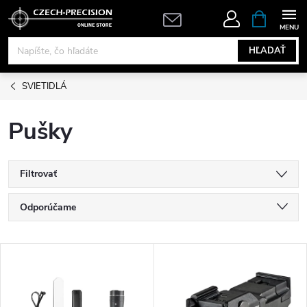
Prejsť
NÁKUPN
KOŠÍK
na
obsah
HĽADAŤ
SVIETIDLÁ
Pušky
Filtrovať
R
Odporúčame
a
Najlacnejšie
V
Najdrahšie
d
ý
Najpredávanejšie