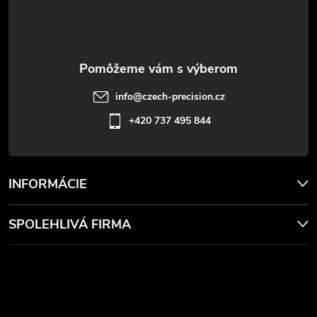
t
ý
p
i
i
e
info
@
czech-precision.cz
s
+420 737 495 844
u
INFORMÁCIE
SPOLEHLIVÁ FIRMA