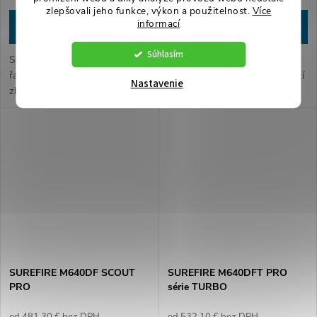
zlepšovali jeho funkce, výkon a použitelnost.
Více
informací
DETAIL
DETAIL
Súhlasím
Surefire M340DFT-BK-PRO z
SUREFIRE M340V Pro s
řady svítilen TURBO je ultimátní
novou nízkoprofilovou montáží
Nastavenie
zbraňová svítilna, vyznačující se
LPM. Tato montáž nabízí
úzkým světelným paprskem s
uživateli bezprecedentní
dalekým dosvitem. To vše za
možnosti v pozicování světla
pomoci prakticky...
vzhledem k railu. Odolně a
spolehlivě může...
SUREFIRE M640DF SCOUT
SUREFIRE M640DFT PRO
PRO
série TURBO