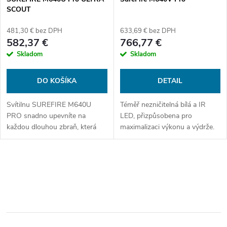
SCOUT
481,30 € bez DPH
633,69 € bez DPH
582,37 €
766,77 €
Skladom
Skladom
DO KOŠÍKA
DETAIL
Svítilnu SUREFIRE M640U
Téměř nezničitelná bílá a IR
PRO snadno upevníte na
LED, přizpůsobena pro
každou dlouhou zbraň, která
maximalizaci výkonu a výdrže.
má picatinnu lištu, pomocí
integrovaných upínacích
šroubů. Její malá velikost
O
zvyšuje ovladatelnost...
v
l