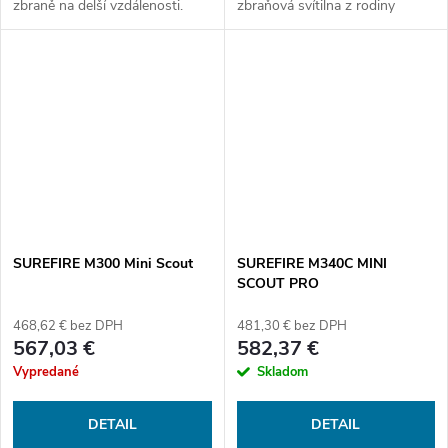
zbraně na delší vzdálenosti.
zbraňová svítilna z rodiny
TLR RM 2 Laser má světelný
SCOUT LIGHT PRO s novou
výkon 1000 lumenů (22000cd)
nízkoprofilovou montáží LPM.
s dosvitem 297 metrů a dobou
použití až...
SUREFIRE M300 Mini Scout
SUREFIRE M340C MINI
SCOUT PRO
468,62 € bez DPH
481,30 € bez DPH
567,03 €
582,37 €
Vypredané
Skladom
DETAIL
DETAIL