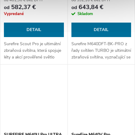
od 481,30 € bez DPH
od 532,10 € bez DPH
582,37 €
643,84 €
od
od
Vypredané
Skladom
DETAIL
DETAIL
Surefire Scout Pro je ultimátní
Surefire M640DFT-BK-PRO z
zbraňová svítilna, která spojuje
řady svítilen TURBO je ultimátní
léty a akcí prověřené světlo
zbraňová svítilna, vyznačující se
M640DF PRO s novou
úzkým světelným paprskem s
nízkoprofilovou montáží LPM.
dalekým dosvitem. To vše za
Tato montáž nabízí uživateli...
pomoci prakticky...
SUREFIRE M640U Pro ULTRA
SureFire M640V Pro