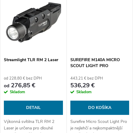
k
Nízkoprofilový design zabraňuje
t
možnosti...
t
o
o
v
v
Streamlight TLR RM 2 Laser
SUREFIRE M140A MICRO
SCOUT LIGHT PRO
od 228,80 € bez DPH
443,21 € bez DPH
276,85 €
536,29 €
od
Skladom
Skladom
DETAIL
DO KOŠÍKA
Výkonná svítilna TLR RM 2
Surefire Micro Scout Light Pro
Laser je určena pro dlouhé
je nejlehčí a nejkompaktnější