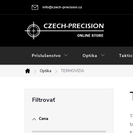
Prejsť
info@czech-precision.cz
na
obsah
Príslušenstvo
Optika
Taktic
Optika
TERMOVÍZIA
Domov
B
o
T
Cena
č
t
f