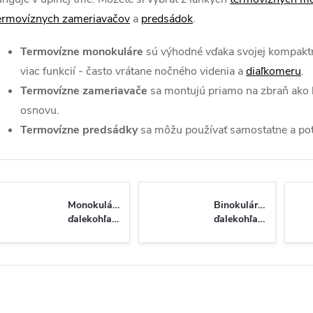
ermovíznych zameriavačov
a
predsádok
.
Termovízne monokuláre
sú výhodné vďaka svojej kompaktn
viac funkcií - často vrátane nočného videnia a
diaľkomeru
.
Termovízne zameriavače
sa montujú priamo na zbraň ako 
osnovu
.
Termovízne predsádky
sa môžu používať samostatne a po
Monokulárne
Binokulárne
ďalekohľady
ďalekohľady