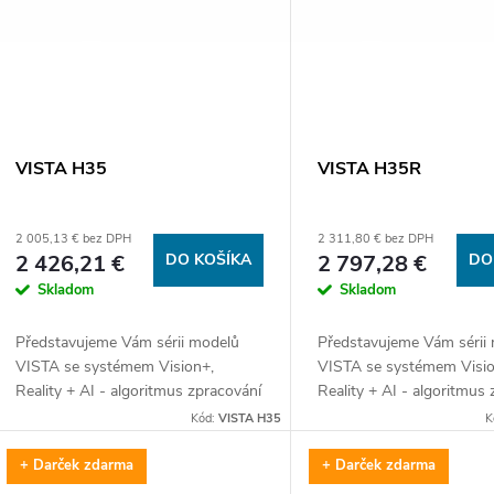
VISTA H35
VISTA H35R
2 005,13 € bez DPH
2 311,80 € bez DPH
2 426,21 €
DO KOŠÍKA
2 797,28 €
DO
Skladom
Skladom
Představujeme Vám sérii modelů
Představujeme Vám sérii
VISTA se systémem Vision+,
VISTA se systémem Visio
Reality + AI - algoritmus zpracování
Reality + AI - algoritmus
obrazu pomocí umělé inteligence,
obrazu pomocí umělé inte
Kód:
VISTA H35
K
AMOLED displejem o rozlišení
AMOLED displejem o rozl
2560×2560, senzorem...
2560×2560, senzorem...
+ Darček zdarma
+ Darček zdarma