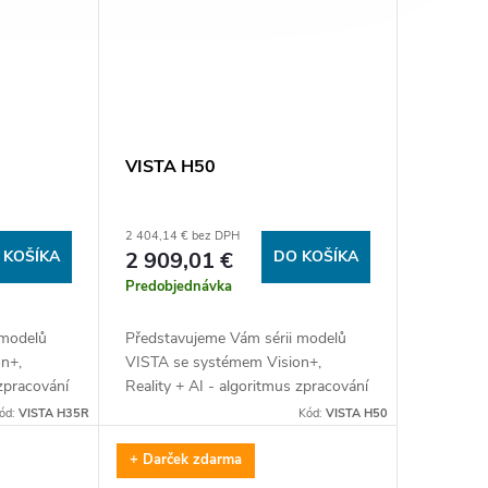
VISTA H50
2 404,14 € bez DPH
 KOŠÍKA
2 909,01 €
DO KOŠÍKA
Predobjednávka
 modelů
Představujeme Vám sérii modelů
n+,
VISTA se systémem Vision+,
 zpracování
Reality + AI - algoritmus zpracování
ligence,
obrazu pomocí umělé inteligence,
ód:
VISTA H35R
Kód:
VISTA H50
išení
AMOLED displejem o rozlišení
2560×2560, senzorem...
+ Darček zdarma