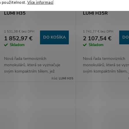
a použitelnost.
Více informací
LUMI H35
LUMI H35R
1 531,38 € bez DPH
1 741,77 € bez DPH
1 852,97 €
DO KOŠÍKA
2 107,54 €
DO
Skladom
Skladom
Nová řada termovizních
Nová řada termovizních
monokulárů, která se vyznačuje
monokulárů, která se vyz
svým kompaktním tělem, jež
svým kompaktním tělem, 
nezapře své silné schopnosti. Díky
nezapře své silné schopno
Kód:
LUMI H35
nově vyvinuté technologii,
nově vyvinuté technologii
pokročilým algoritmům Reality+ AI...
pokročilým algoritmům Rea