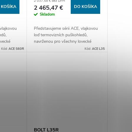
2 037,58 € bez DPH
 KOŠÍKA
2 465,47 €
DO KOŠÍKA
Skladom
vlajkovou
Představujeme sérii ACE, vlajkovou
edů,
loď termovizních puškohledů,
ovecké
navrženou pro všechny lovecké
m senzorem
situace. Vybavena novým senzorem
Kód:
ACE S60R
Kód:
ACE L35
m
2. generace a pokročilými systémy
.
Reality+ a...
BOLT L35R