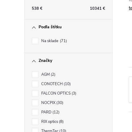
n
t
538
€
10341
€
ý
Podľa štítku
p
Na sklade
71
a
Značky
n
AGM
2
e
CONOTECH
10
l
FALCON OPTICS
3
NOCPIX
30
PARD
12
RIX optics
8
ThermTec
10