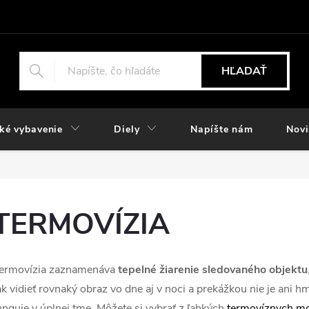
HĽADAŤ
ké vybavenie
Diely
Napíšte nám
Nov
TERMOVÍZIA
ermovízia zaznamenáva
tepelné žiarenie sledovaného objektu
ak vidieť rovnaký obraz vo dne aj v noci a prekážkou nie je ani h
unguje v úplnej tme. Môžete si vybrať z ľahkých
termovíznych m