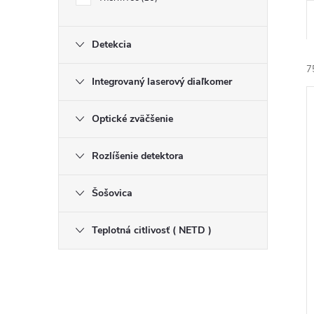
Detekcia
7
Integrovaný laserový diaľkomer
Optické zväčšenie
Rozlíšenie detektora
i
Šošovica
i
Teplotná citlivosť ( NETD )