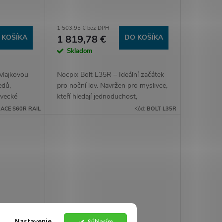
1 503,95 € bez DPH
 KOŠÍKA
1 819,78 €
DO KOŠÍKA
Skladom
vlajkovou
Nocpix Bolt L35R – Ideální začátek
edů,
pro noční lov. Navržen pro myslivce,
ovecké
kteří hledají jednoduchost,
m senzorem
přehlednost a jistotu hned od
:
ACE S60R RAIL
Kód:
BOLT L35R
m
prvního dne. Nocpix Bolt L35R
.
spojuje ostrý...
Nastavenie
Súhlasím