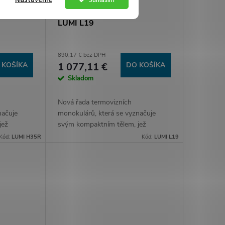
LUMI L19
890,17 € bez DPH
 KOŠÍKA
1 077,11 €
DO KOŠÍKA
Skladom
Nová řada termovizních
načuje
monokulárů, která se vyznačuje
jež
svým kompaktním tělem, jež
sti. Díky
nezapře své silné schopnosti. Díky
Kód:
LUMI H35R
Kód:
LUMI L19
,
nově vyvinuté technologii,
lity+ AI...
pokročilým algoritmům Reality+ AI...