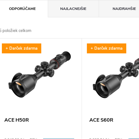
R
ODPORÚČAME
NAJLACNEJŠIE
NAJDRAHŠIE
a
5
položiek celkom
d
V
+ Darček zdarma
+ Darček zdarma
e
ý
n
p
e
s
p
p
ACE H50R
ACE S60R
r
r