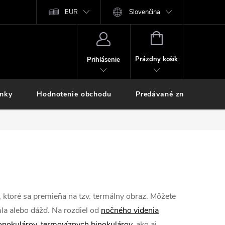
EUR
Slovenčina
NÁKUPNÝ
KOŠÍK
Prázdny košík
Prihlásenie
inky
Hodnotenie obchodu
Predávané značky
, ktoré sa premieňa na tzv. termálny obraz. Môžete
mla alebo dážď. Na rozdiel od
nočného videnia
onokulárov
,
termovíznych binokulárov
, ako aj