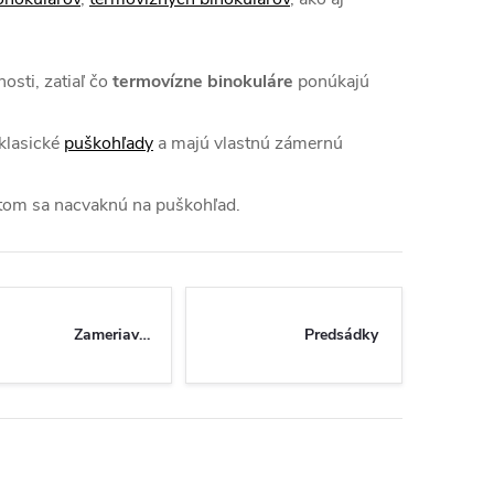
osti, zatiaľ čo
termovízne binokuláre
ponúkajú
klasické
puškohľady
a majú vlastnú
zámernú
tom sa nacvaknú na
puškohľad.
Zameriavače
Predsádky