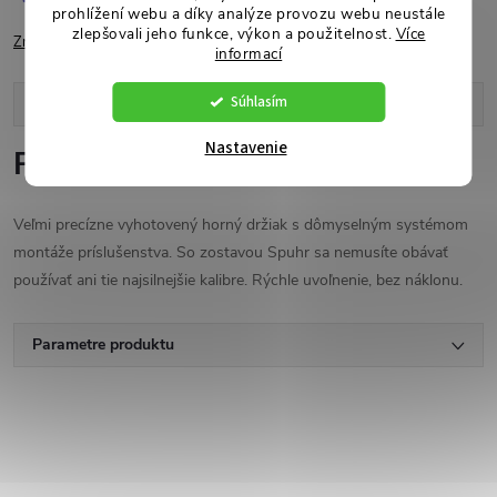
prohlížení webu a díky analýze provozu webu neustále
zlepšovali jeho funkce, výkon a použitelnost.
Více
Značka:
Spuhr
informací
Súhlasím
Popis produktu
Nastavenie
Podrobný popis
Veľmi precízne vyhotovený horný držiak s dômyselným systémom
montáže príslušenstva. So zostavou Spuhr sa nemusíte obávať
používať ani tie najsilnejšie kalibre. Rýchle uvoľnenie, bez náklonu.
Parametre produktu