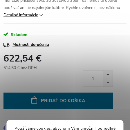
montáže príslušenstva. So zostavou Spuhr sa nemusíte obávať
používať ani tie najsilnejšie kalibre. Rýchle uvoľnenie, bez náklonu.
Detailné informácie
Skladom
Možnosti doručenia
622,54 €
514,50 € bez DPH
Jednotková
cena:
PRIDAŤ DO KOŠÍKA
Opýtať sa
Strážiť
Zdieľať
Používáme cookies, abychom Vám umožnili pohodlné