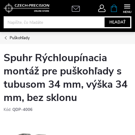
Prejsť
NÁKUPN
KOŠÍK
na
obsah
HĽADAŤ
Puškohľady
Spuhr Rýchloupínacia
montáž pre puškohľady s
tubusom 34 mm, výška 34
mm, bez sklonu
Kód:
QDP-4006