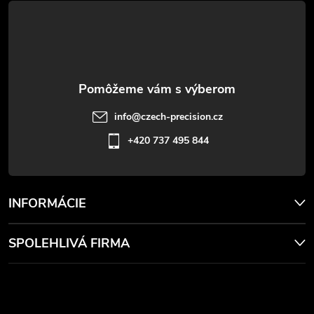
ä
t
i
e
info
@
czech-precision.cz
+420 737 495 844
INFORMÁCIE
SPOLEHLIVÁ FIRMA