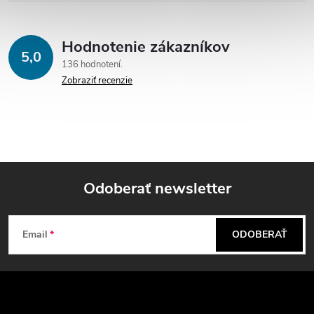
Hodnotenie zákazníkov
5,0
136 hodnotení
Zobraziť recenzie
Odoberať newsletter
Z
Email
ODOBERAŤ
á
p