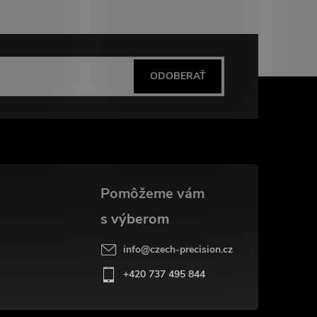
ODOBERAŤ
info
@
czech-precision.cz
+420 737 495 844