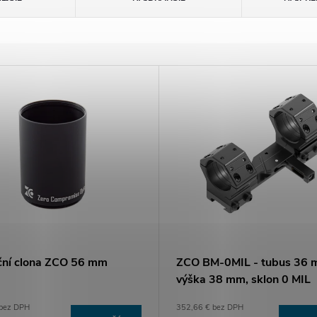
ční clona ZCO 56 mm
ZCO BM-0MIL - tubus 36 
výška 38 mm, sklon 0 MIL
 bez DPH
352,66 € bez DPH