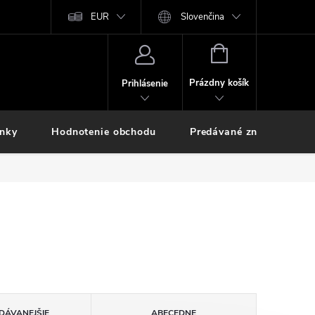
EUR
Slovenčina
NÁKUPNÝ
KOŠÍK
Prázdny košík
Prihlásenie
inky
Hodnotenie obchodu
Predávané značky
DÁVANEJŠIE
ABECEDNE