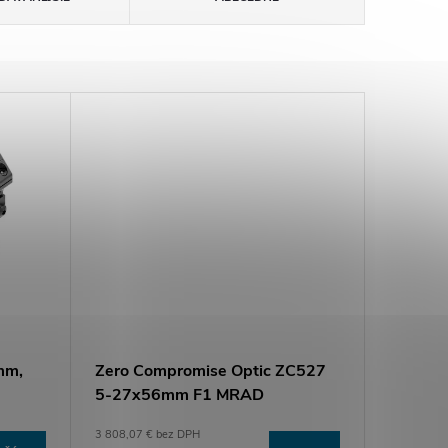
mm,
Zero Compromise Optic ZC527
5-27x56mm F1 MRAD
3 808,07 € bez DPH