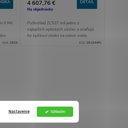
OŠÍKA
4 607,76 €
DETAIL
Na objednávku
m 0 Mil
Puškohľad ZC527 má jednu z
najlepších optických sústav a oceňujú
dov
ho špičkoví strelci na celom svete.
Používa sa tam, kde ostatné končia.
Kód:
3834
Kód:
3816/MPC
Nastavenie
Súhlasím