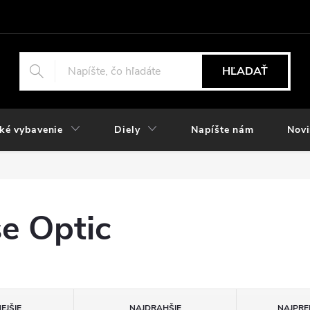
HĽADAŤ
ké vybavenie
Diely
Napíšte nám
Nov
e Optic
EJŠIE
NAJDRAHŠIE
NAJPRE