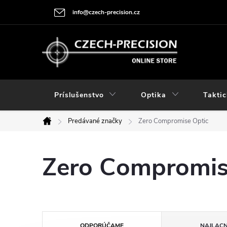
Prejsť
info@czech-precision.cz
na
obsah
Príslušenstvo
Optika
Taktic
Predávané značky
Zero Compromise Optic
Domov
Zero Compromis
R
ODPORÚČAME
NAJLACN