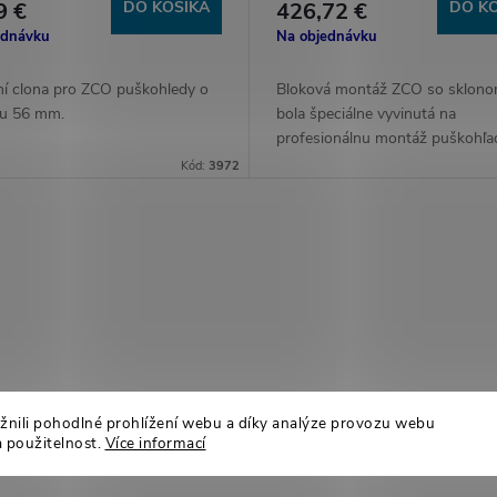
9 €
DO KOŠÍKA
426,72 €
DO K
ednávku
Na objednávku
ní clona pro ZCO puškohledy o
Bloková montáž ZCO so sklono
u 56 mm.
bola špeciálne vyvinutá na
profesionálnu montáž puškohľa
ZCO a vyznačuje sa najvyššou
Kód:
3972
presnosťou a robustnosťou.
ili pohodlné prohlížení webu a díky analýze provozu webu
a použitelnost.
Více informací