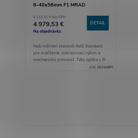
8-40x56mm F1 MRAD
4 115,31 € bez DPH
4 979,53 €
DETAIL
Na objednávku
Naši inžinieri stanovili ďalší štandard
pre zväčšenie, zobrazovací výkon a
mechanickú presnosť. Táto optika s 8-
40-násobným zväčšením a
Kód:
3825/MPC
neprekonateľným rozlíšením
prekonáva...
O
v
l
á