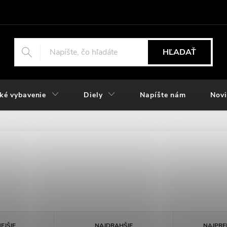
HĽADAŤ
ké vybavenie
Diely
Napíšte nám
Nov
EJŠIE
NAJDRAHŠIE
NAJPRE