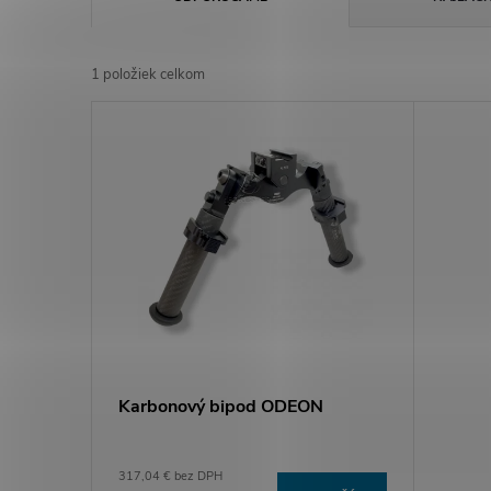
a
1
položiek celkom
d
V
e
ý
n
p
i
i
e
s
p
p
Karbonový bipod ODEON
r
r
o
317,04 € bez DPH