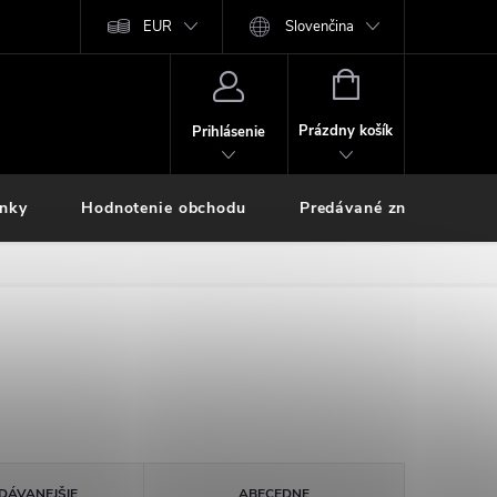
EUR
Slovenčina
NÁKUPNÝ
KOŠÍK
Prázdny košík
Prihlásenie
inky
Hodnotenie obchodu
Predávané značky
DÁVANEJŠIE
ABECEDNE