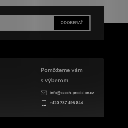
ODOBERAŤ
info
@
czech-precision.cz
+420 737 495 844