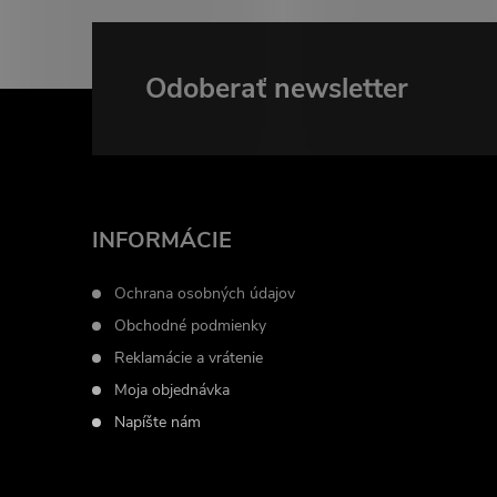
e
p
Odoberať newsletter
r
Z
v
á
k
p
y
INFORMÁCIE
ä
v
Ochrana osobných údajov
ý
t
Obchodné podmienky
p
Reklamácie a vrátenie
i
Moja objednávka
i
Napíšte nám
e
s