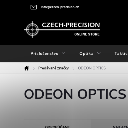
Prejsť
info@czech-precision.cz
na
obsah
Príslušenstvo
Optika
Taktic
Predávané značky
ODEON OPTICS
Domov
ODEON OPTICS
R
ODPORÚČAME
NAJLACN