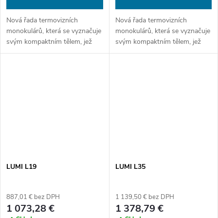
Nová řada termovizních
Nová řada termovizních
monokulárů, která se vyznačuje
monokulárů, která se vyznačuje
svým kompaktním tělem, jež
svým kompaktním tělem, jež
nezapře své silné schopnosti.
nezapře své silné schopnosti.
Díky nově vyvinuté technologii,
Díky nově vyvinuté technologii,
pokročilým algoritmům Reality+
pokročilým algoritmům Reality+
AI...
AI...
LUMI L19
LUMI L35
887,01 € bez DPH
1 139,50 € bez DPH
1 073,28 €
1 378,79 €