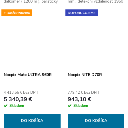
dálkoměr ( 1200 m ), balistický
mm, detekční vzdálenost 1950
kalkulátor, detekční vzdálenost
m, rozlišení 384x288 px ( 12μm
+ Darček zdarma
DOPORUČUJEME
2600 m, čočku 50 mm, rozlišení
), obnovovací frekvenci 60 Hz a
640x512 ( 12μm ),...
NETD ≤15...
Nocpix Mate ULTRA S60R
Nocpix NITE D70R
4 413,55 € bez DPH
779,42 € bez DPH
5 340,39 €
943,10 €
Skladom
Skladom
DO KOŠÍKA
DO KOŠÍKA