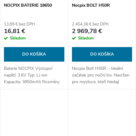
NOCPIX BATERIE 18650
Nocpix BOLT H50R
13,89 € bez DPH
2 454,36 € bez DPH
16,81 €
2 969,78 €
Skladom
Skladom
DO KOŠÍKA
DO KOŠÍKA
Baterie NOCPIX Výstupní
Nocpix Bolt H50R – Ideální
napětí: 3.6V Typ: Li-ion
začátek pro noční lov. Navržen
Kapacita: 3850mAh Rozměry:
pro myslivce, kteří hledají
19x19x71mm Váha: 50g.
jednoduchost, přehlednost a
jistotu hned od prvního dne.
Nocpix Bolt H50R spojuje
ostrý...