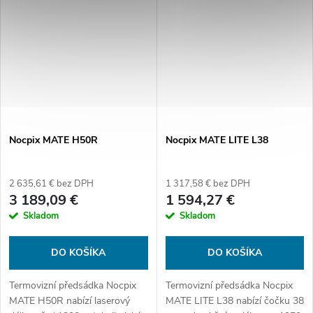
během lovu, ale také se...
640x512 ( 12μm ),...
Nocpix MATE H50R
Nocpix MATE LITE L38
2 635,61 € bez DPH
1 317,58 € bez DPH
3 189,09 €
1 594,27 €
Skladom
Skladom
DO KOŠÍKA
DO KOŠÍKA
Termovizní předsádka Nocpix
Termovizní předsádka Nocpix
MATE H50R nabízí laserový
MATE LITE L38 nabízí čočku 38