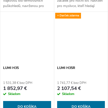
vlajkovou loď termovizních
začátek pro noční lov. Navržen
puškohledů, navrženou pro
pro myslivce, kteří hledají
všechny lovecké situace.
jednoduchost, přehlednost a
+ Darček zdarma
Vybavena novým senzorem 2.
jistotu hned od prvního dne.
generace, integrovaným
Nocpix Bolt L35R spojuje
laserovým dálkoměrem a...
ostrý...
LUMI H35
LUMI H35R
1 531,38 € bez DPH
1 741,77 € bez DPH
1 852,97 €
2 107,54 €
Skladom
Skladom
DO KOŠÍKA
DO KOŠÍKA