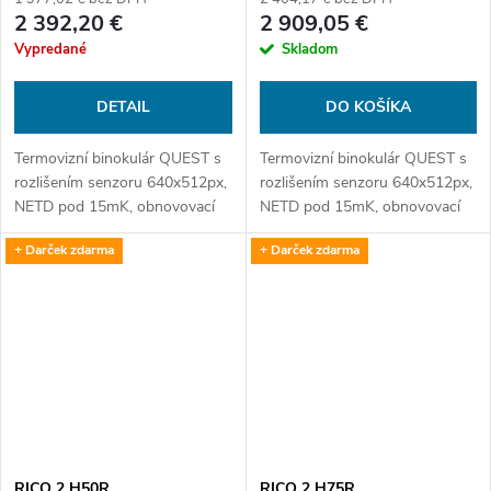
2 392,20 €
2 909,05 €
Vypredané
Skladom
DETAIL
DO KOŠÍKA
Termovizní binokulár QUEST s
Termovizní binokulár QUEST s
rozlišením senzoru 640x512px,
rozlišením senzoru 640x512px,
NETD pod 15mK, obnovovací
NETD pod 15mK, obnovovací
frekvencí 60Hz, Algoritmem
frekvencí 60Hz, Algoritmem
+ Darček zdarma
+ Darček zdarma
REALITY +, digitální stabilizací
REALITY +, digitální stabilizací
obrazu, N-Link propojením s...
obrazu, N-Link propojením s...
RICO 2 H50R
RICO 2 H75R