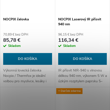
NOCPIX čelovka
NOCPIX Laserový IR přísvit
940 nm
70,89 € bez DPH
96,15 € bez DPH
85,78 €
116,34 €
Skladom
Skladom
DO KOŠÍKA
DO KOŠÍKA
Výkonná lovecká čelovka
IR přísvit NIR-940 s vlnovou
Nocpix / Thermfox je ideální
délkou 940 nm, výkonem 5 W a
volbou pro myslivce, lesáky i
úzkým rozptylem paprsku 5–
outdoor nadšence, kteří
10°. Nabízí krytí IP67, napájení
+ Darček zdarma
potřebují spolehlivé a silné
jednou baterií 18650 a výdrž až
světlo v náročném prostředí.
2,5 hodiny.
Díky...