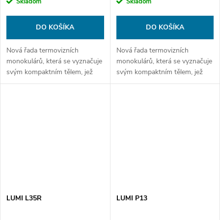
Skladom
Skladom
DO KOŠÍKA
DO KOŠÍKA
Nová řada termovizních
Nová řada termovizních
monokulárů, která se vyznačuje
monokulárů, která se vyznačuje
svým kompaktním tělem, jež
svým kompaktním tělem, jež
nezapře své silné schopnosti.
nezapře své silné schopnosti.
Díky nově vyvinuté technologii,
Díky nově vyvinuté technologii,
pokročilým algoritmům Reality+
pokročilým algoritmům Reality+
AI...
AI...
LUMI L35R
LUMI P13