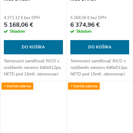
4 271,12 € bez DPH
5 268,56 € bez DPH
5 168,06 €
6 374,96 €
Skladom
Skladom
DO KOŠÍKA
DO KOŠÍKA
Termovizní zaměřovač RICO s
Termovizní zaměřovač RICO s
rozlišením senzoru 640x512px,
rozlišením senzoru 640x512px,
NETD pod 15mK, obnovovací
NETD pod 15mK, obnovovací
frekvencí 60Hz, Algoritmem
frekvencí 60Hz, Algoritmem
+ Darček zdarma
+ Darček zdarma
REALITY +, balistickým
REALITY +, balistickým
kalkulátorem a dálkoměrem do
kalkulátorem a dálkoměrem do
1200m.
1200m