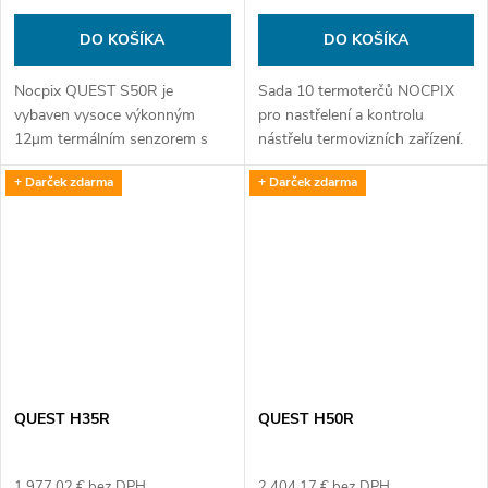
DO KOŠÍKA
DO KOŠÍKA
Nocpix QUEST S50R je
Sada 10 termoterčů NOCPIX
vybaven vysoce výkonným
pro nastřelení a kontrolu
12μm termálním senzorem s
nástřelu termovizních zařízení.
rozlišením 1280 × 1024, NETD
+ Darček zdarma
+ Darček zdarma
≤ 15 mK a plynulou snímkovou
frekvencí 60 Hz, který
poskytuje ostrý a plynulý...
QUEST H35R
QUEST H50R
1 977,02 € bez DPH
2 404,17 € bez DPH