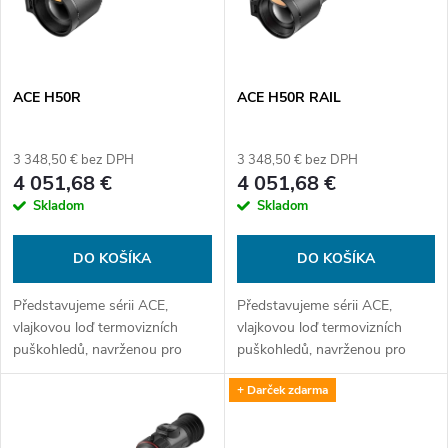
n
i
i
s
e
ACE H50R
ACE H50R RAIL
p
p
3 348,50 € bez DPH
3 348,50 € bez DPH
r
4 051,68 €
4 051,68 €
r
Skladom
Skladom
o
o
DO KOŠÍKA
DO KOŠÍKA
d
d
Představujeme sérii ACE,
Představujeme sérii ACE,
u
vlajkovou loď termovizních
vlajkovou loď termovizních
u
puškohledů, navrženou pro
puškohledů, navrženou pro
k
všechny lovecké situace.
všechny lovecké situace.
+ Darček zdarma
Vybavena novým senzorem 2.
Vybavena novým senzorem 2.
k
generace, integrovaným
generace, integrovaným
t
laserovým dálkoměrem a...
laserovým dálkoměrem a...