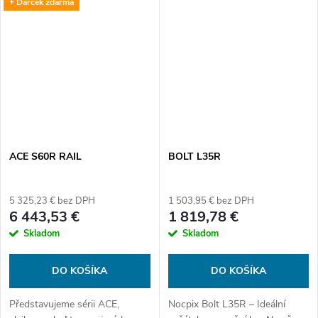
+ Darček zdarma
Vybavena novým senzorem 2.
Vybavena novým senzorem 2.
generace a pokročilými systémy
generace, integrovaným
Reality+ a...
laserovým dálkoměrem a...
ACE S60R RAIL
BOLT L35R
5 325,23 € bez DPH
1 503,95 € bez DPH
6 443,53 €
1 819,78 €
Skladom
Skladom
DO KOŠÍKA
DO KOŠÍKA
Představujeme sérii ACE,
Nocpix Bolt L35R – Ideální