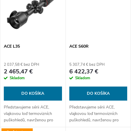
t
o
o
v
v
ACE L35
ACE S60R
2 037,58 € bez DPH
5 307,74 € bez DPH
2 465,47 €
6 422,37 €
Skladom
Skladom
DO KOŠÍKA
DO KOŠÍKA
Představujeme sérii ACE,
Představujeme sérii ACE,
vlajkovou loď termovizních
vlajkovou loď termovizních
puškohledů, navrženou pro
puškohledů, navrženou pro
všechny lovecké situace.
všechny lovecké situace.