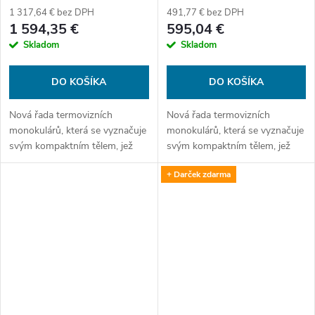
1 317,64 € bez DPH
491,77 € bez DPH
1 594,35 €
595,04 €
Skladom
Skladom
DO KOŠÍKA
DO KOŠÍKA
Nová řada termovizních
Nová řada termovizních
monokulárů, která se vyznačuje
monokulárů, která se vyznačuje
svým kompaktním tělem, jež
svým kompaktním tělem, jež
nezapře své silné schopnosti.
nezapře své silné schopnosti.
+ Darček zdarma
Díky nově vyvinuté technologii,
Díky nově vyvinuté technologii,
pokročilým algoritmům Reality+
pokročilým algoritmům Reality+
AI...
AI...