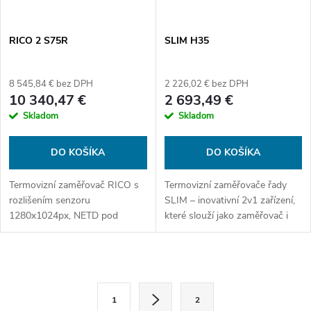
RICO 2 S75R
SLIM H35
8 545,84 € bez DPH
2 226,02 € bez DPH
10 340,47 €
2 693,49 €
Skladom
Skladom
DO KOŠÍKA
DO KOŠÍKA
Termovizní zaměřovač RICO s
Termovizní zaměřovače řady
rozlišením senzoru
SLIM – inovativní 2v1 zařízení,
1280x1024px, NETD pod
které slouží jako zaměřovač i
15mK, obnovovací frekvencí
monokulár s 3,5násobným
60Hz, Algoritmem REALITY +,
zvětšením (L35). Vyberte si
balistickým kalkulátorem a
mezi dvěma výkonnými senzory
O
dálkoměrem do 1200m.
a...
S
v
1
2