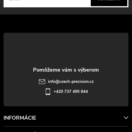
y
á
v
p
ý
ä
p
t
i
s
i
u
e
info
@
czech-precision.cz
+420 737 495 844
INFORMÁCIE