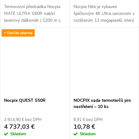
Termovizní předsádka Nocpix
Nocpix Nite je vybaven
MATE ULTRA S60R nabízí
špičkovým 4K Ultra senzorem s
laserový dálkoměr ( 1200 m ),
rozlišením 12 megapixelů, který
balistický kalkulátor, detekční
nabízí bezkonkurenční jasnost
+ Darček zdarma
vzdálenost 3100 m, čočku 60
obrazu, živé barvy a ostré
mm, rozlišení 1280×1024 (
detaily při každém záběru. Ve
12μm...
dne i...
Nocpix QUEST S50R
NOCPIX sada termoterčů pro
nastřelení – 10 ks
3 914,90 € bez DPH
8,91 € bez DPH
4 737,03 €
10,78 €
Skladom
Skladom