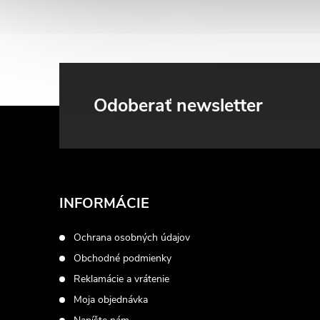
Odoberať newsletter
Z
á
p
INFORMÁCIE
ä
Ochrana osobných údajov
t
Obchodné podmienky
Reklamácie a vrátenie
i
Moja objednávka