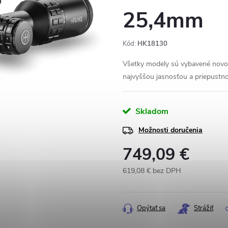
25,4mm
Kód:
HK18130
Všetky modely sú vybavené novo
najvyššou jasnosťou a priepustno
Skladom
Možnosti doručenia
749,09 €
619,08 € bez DPH
Jednotková
cena:
Opýtať sa
Strážiť