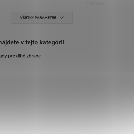
335 mm
VŠETKY PARAMETRE
ájdete v tejto kategórii
ady pre dlhé zbrane