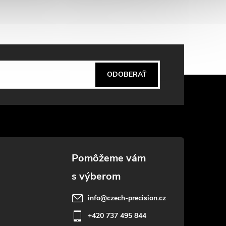
ODOBERAŤ
info
@
czech-precision.cz
+420 737 495 844