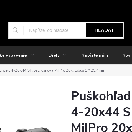
HĽADAŤ
ké vybavenie
Diely
Napíšte nám
Nov
ntier, 4-20x44 SF, osv. osnova MilPro 20x, tubus 1"/ 25,4mm
Puškohľad 
4-20x44 SF
MilPro 20x