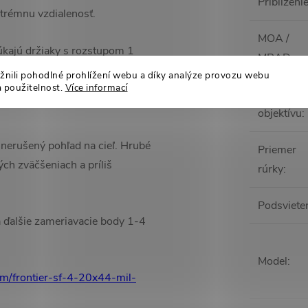
Priblíženi
xtrémnu vzdialenosť.
MOA /
úkajú držiaky s rozstupom 1
MRAD
:
 vzdialenosti. Každá ďalšia
ili pohodlné prohlížení webu a díky analýze provozu webu
a použitelnost.
Více informací
 sa zabezpečilo rýchle a
Priemer
objektívu
:
nerušený pohľad na cieľ. Hrubé
Priemer
kých zväčšeniach a príliš
rúrky
:
Podsviete
a ďalšie zameriavacie body 1-4
Model
:
om/frontier-sf-4-20x44-mil-