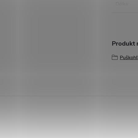
Délka
:
Produkt n
Puškohľ