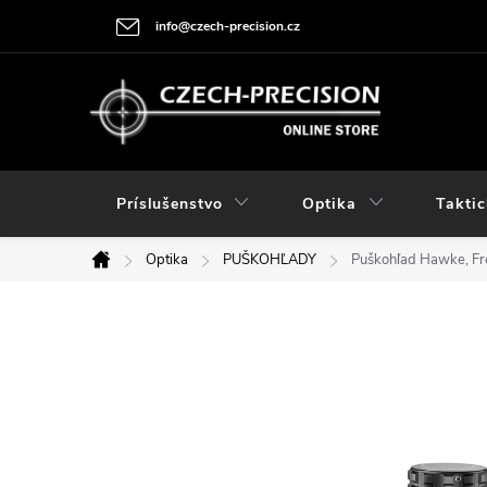
Prejsť
info@czech-precision.cz
na
obsah
Príslušenstvo
Optika
Taktic
Optika
PUŠKOHĽADY
Puškohľad Hawke, Fro
Domov