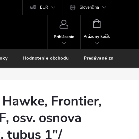
EUR
Slovenčina
NÁKUPNÝ
KOŠÍK
Prázdny košík
Prihlásenie
inky
Hodnotenie obchodu
Predávané značky
Hawke, Frontier,
, osv. osnova
, tubus 1"/