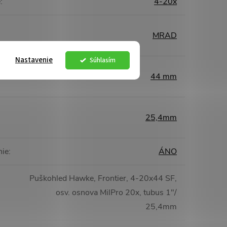
e
:
4-20x
MRAD
Nastavenie
Súhlasím
44 mm
25,4mm
nie
:
ÁNO
Puškohled Hawke, Frontier, 4-20x44 SF,
osv. osnova MilPro 20x, tubus 1"/
25,4mm