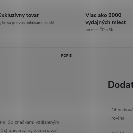
Exkluzívny tovar
Viac ako 9000
výdajných miest
j tie sa pre vás pokúšame zaistiť
po celej ČR a SK
POPIS
Dodat
Ohniskov
rovina
:
ní. So značkami vzdialenými
(20x) univerzálny zameriavač,