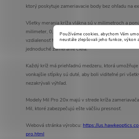
ktorý poskytuje zameriavacie body bez ohľadu na e
Všetky merania kríža vlákna sú v milimetroch a pon
milimeter, 0,5 milimetra a 0,25 milimetra na určenie
Používáme cookies, abychom Vám umožn
neustále zlepšovali jeho funkce, výkon 
vzdialenosť Mil na spodnej strane je očíslovaná, aby
jednoduché zameranie cieľa.
Každý kríž má priehľadnú medzeru, ktorá umožňuje 
vonkajšie stĺpiky sú duté, aby boli viditeľné pri všet
nezakrývali výhľad.
Modely Mil Pro 20x majú v strede kríža zameriavač
Mil, ktoré zabezpečujú ešte väčšiu presnosť.
Webová stránka výrobcu:
https://us.hawkeoptics.c
pro.html