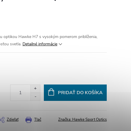
u optikou Hawke H7 s vysokým pomerom priblíženia,
sťou svetla.
Detailné informácie
PRIDAŤ DO KOŠÍKA
Zdieľať
Tlač
Značka:
Hawke Sport Optics