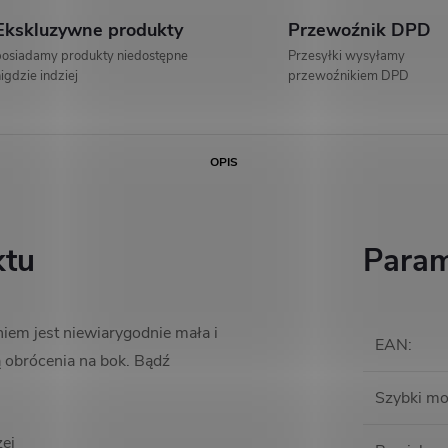
Ekskluzywne produkty
Przewoźnik DPD
osiadamy produkty niedostępne
Przesyłki wysyłamy
igdzie indziej
przewoźnikiem DPD
OPIS
ktu
Param
em jest niewiarygodnie mała i
EAN
:
 obrócenia na bok. Bądź
Szybki mo
żej