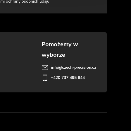
mi ochrany osobních údajů
info
@
czech-precision.cz
+420 737 495 844