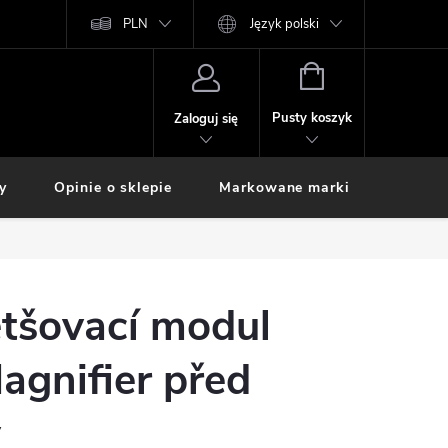
PLN
Język polski
KOSZYK
Pusty koszyk
Zaloguj się
y
Opinie o sklepie
Markowane marki
ětšovací modul
agnifier před
y