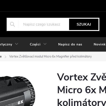
SZUKAJ
ktyczny
Części
Napisz do nas
Novink
ce
Vortex Zvětšovací modul Micro 6x Magnifier před kolimátory
Vortex Zv
Micro 6x M
kolimátor