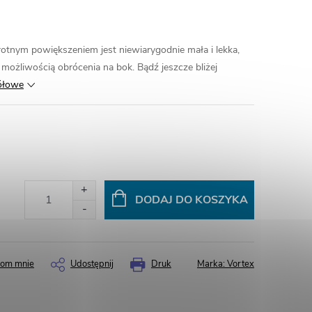
otnym powiększeniem jest niewiarygodnie mała i lekka,
możliwością obrócenia na bok. Bądź jeszcze bliżej
ółowe
DODAJ DO KOSZYKA
om mnie
Udostępnij
Druk
Marka:
Vortex