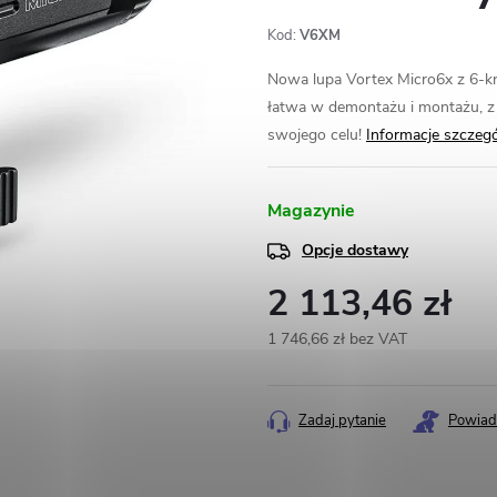
Kod:
V6XM
Nowa lupa Vortex Micro6x z 6-kr
łatwa w demontażu i montażu, z 
swojego celu!
Informacje szczeg
Magazynie
Opcje dostawy
2 113,46 zł
1 746,66 zł bez VAT
Cena
jednostkowa:
Zadaj pytanie
Powiad