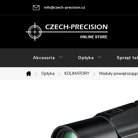
Przejść
info@czech-precision.cz
do
treści
Akcesoria
Optyka
Sprzęt ta
Optyka
KOLIMATORY
Moduły powiększają
Home