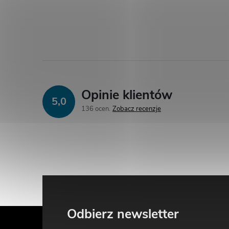
Opinie klientów
5,0
136 ocen
Zobacz recenzje
S
Odbierz newsletter