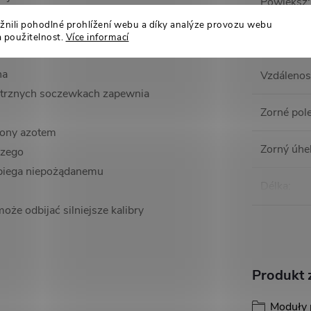
Powiększ
:
ili pohodlné prohlížení webu a díky analýze provozu webu
ego dla "współbieżności" lub
a použitelnost.
Více informací
Průměr ob
na
Vzdálenost
ętrznych soczewkach zapewnia
Zorné pol
iony azotem
Zorný úhe
czego
biega niepożądanemu
Délka
:
że odbijać silniejsze kalibry
Produkt z
Moduły 