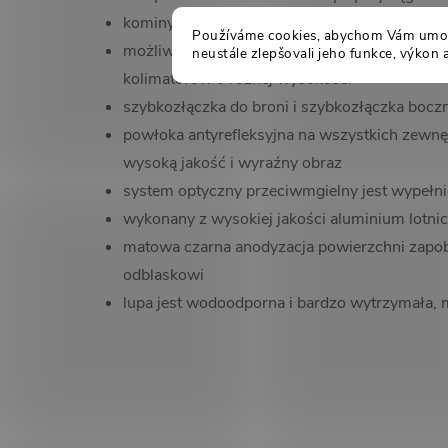
kominy wpuszczane nie wyłapują
Používáme cookies, abychom Vám umožn
możliwość różnych wysokości układu optyczn
neustále zlepšovali jeho funkce, výkon 
kolimatorów o różnej wysokości
szybkozłączka do broni i szybkozłączka bocz
powłoka antyrefleksyjna na wszystkich zewn
wysoką jakość i wyraźny obraz
system optyczny przeciwmgielny jest wypełn
wykonany z wysokiej jakości aluminium lotni
matowa czarna anodyzacja powierzchni zapo
odblaskowi
lupa jest wodoodporna i bardzo wytrzymała, mo