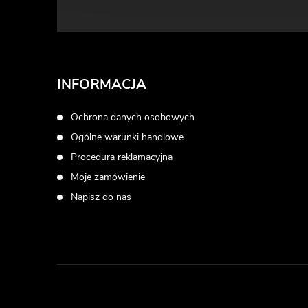
t
o
p
INFORMACJA
k
Ochrona danych osobowych
Ogólne warunki handlowe
a
Procedura reklamacyjna
Moje zamówienie
Napisz do nas