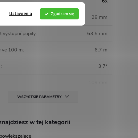
6x
Ustawienia
Zgadzam się
jektivu
:
28 mm
 výstupní pupily
:
63,5 mm
e ve 100 m
:
6.7 m
l
:
3,7°
109 mm
WSZYSTKIE PARAMETRY
najdziesz w tej kategorii
powiększające