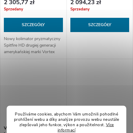
2 305,77 zł
2 094,23 zł
Sprzedany
Sprzedany
SZCZEGÓŁY
SZCZEGÓŁY
Nowy kolimator pryzmatyczny
Spitfire HD drugiej generacji
amerykańskiej marki Vortex
Optics z 5-krotnym zoomem to
smuklejszy, ulepszony system
optyczny HD w małej,
kompaktowej...
Používáme cookies, abychom Vám umožnili pohodlné
prohlížení webu a díky analýze provozu webu neustále
zlepšovali jeho funkce, výkon a použitelnost.
Více
Viper® HD 5-25x50 FFPEmpty
Vortex AMG 1-10x24 FFP
informací