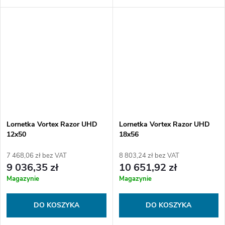
optyczny Ultra High Definition
(UHD) oferuje zwiększoną
rozdzielczość obrazu....
Lornetka Vortex Razor UHD
Lornetka Vortex Razor UHD
12x50
18x56
7 468,06 zł bez VAT
8 803,24 zł bez VAT
9 036,35 zł
10 651,92 zł
Magazynie
Magazynie
DO KOSZYKA
DO KOSZYKA