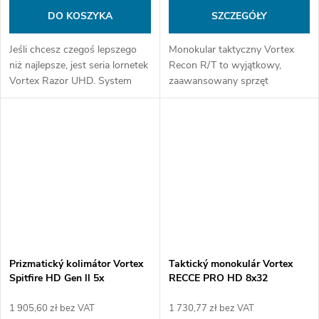
DO KOSZYKA
SZCZEGÓŁY
Jeśli chcesz czegoś lepszego
Monokular taktyczny Vortex
niż najlepsze, jest seria lornetek
Recon R/T to wyjątkowy,
Vortex Razor UHD. System
zaawansowany sprzęt
optyczny Ultra High Definition
taktyczny, który nie ma sobie
(UHD) oferuje zwiększoną
równych.
rozdzielczość obrazu....
Prizmatický kolimátor Vortex
Taktický monokulár Vortex
Spitfire HD Gen ll 5x
RECCE PRO HD 8x32
1 905,60 zł bez VAT
1 730,77 zł bez VAT