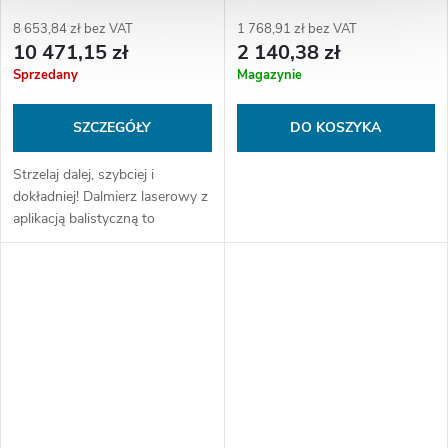
montáží na picatinny lištu
8 653,84 zł bez VAT
1 768,91 zł bez VAT
10 471,15 zł
2 140,38 zł
Sprzedany
Magazynie
SZCZEGÓŁY
DO KOSZYKA
Strzelaj dalej, szybciej i
dokładniej! Dalmierz laserowy z
aplikacją balistyczną to
doskonałe narzędzie dla
strzelców sportowych lub
myśliwych polujących na
długich dystansach.