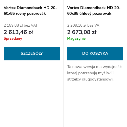
Vortex Diamondback HD 20-
Vortex Diamondback HD 20-
60x85 rovný pozorovák
60x85 úhlový pozorovák
2 159,88 zł bez VAT
2 209,16 zł bez VAT
2 613,46 zł
2 673,08 zł
Sprzedany
Magazynie
SZCZEGÓŁY
DO KOSZYKA
Ta nowa wersja ma wydajność,
której potrzebują myśliwi i
strzelcy długodystansowi.
Nawet słabe warunki
oświetleniowe nie sprawiają
temu obserwatorowi żadnych
trudności.