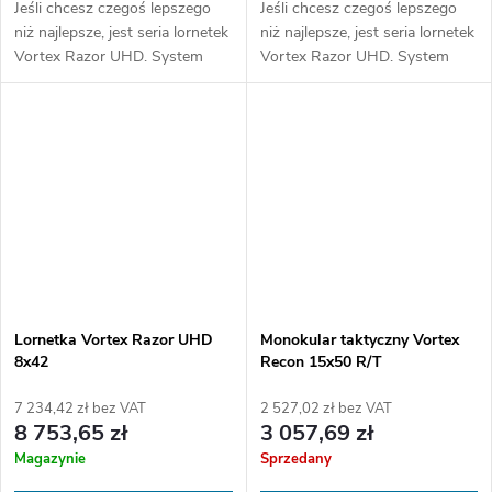
Jeśli chcesz czegoś lepszego
Jeśli chcesz czegoś lepszego
niż najlepsze, jest seria lornetek
niż najlepsze, jest seria lornetek
Vortex Razor UHD. System
Vortex Razor UHD. System
optyczny Ultra High Definition
optyczny Ultra High Definition
(UHD) oferuje zwiększoną
(UHD) oferuje zwiększoną
rozdzielczość obrazu....
rozdzielczość obrazu....
Lornetka Vortex Razor UHD
Monokular taktyczny Vortex
8x42
Recon 15x50 R/T
7 234,42 zł bez VAT
2 527,02 zł bez VAT
8 753,65 zł
3 057,69 zł
Magazynie
Sprzedany