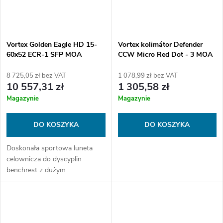
Vortex Golden Eagle HD 15-
Vortex kolimátor Defender
60x52 ECR-1 SFP MOA
CCW Micro Red Dot - 3 MOA
8 725,05 zł bez VAT
1 078,99 zł bez VAT
10 557,31 zł
1 305,58 zł
Magazynie
Magazynie
DO KOSZYKA
DO KOSZYKA
Doskonała sportowa luneta
celownicza do dyscyplin
benchrest z dużym
powiększeniem do kontroli celu
i lekkim korpusem, aby zmieścić
się w limitach wagowych na
zawodach.