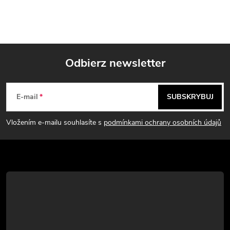
i
l
i
Odbierz newsletter
s
S
t
E-mail
SUBSKRYBUJ
y
t
Vložením e-mailu souhlasíte s
podmínkami ochrany osobních údajů
o
p
k
a