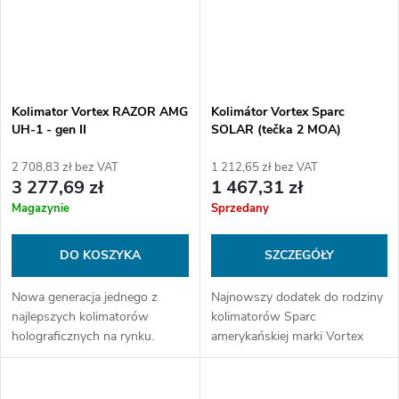
Kolimator Vortex RAZOR AMG
Kolimátor Vortex Sparc
UH-1 - gen II
SOLAR (tečka 2 MOA)
2 708,83 zł bez VAT
1 212,65 zł bez VAT
3 277,69 zł
1 467,31 zł
Magazynie
Sprzedany
DO KOSZYKA
SZCZEGÓŁY
Nowa generacja jednego z
Najnowszy dodatek do rodziny
najlepszych kolimatorów
kolimatorów Sparc
holograficznych na rynku.
amerykańskiej marki Vortex
Optics nosi nazwę SOLAR.