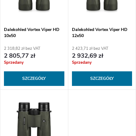
o
t
w
a
a
Dalekohled Vortex Viper HD
Dalekohled Vortex Viper HD
10x50
12x50
p
n
2 318,82 zł bez VAT
2 423,71 zł bez VAT
r
2 805,77 zł
2 932,69 zł
i
Sprzedany
Sprzedany
o
e
SZCZEGÓŁY
SZCZEGÓŁY
d
p
u
r
k
o
t