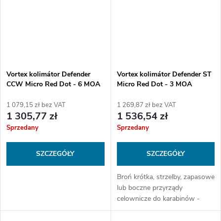
Vortex kolimátor Defender
Vortex kolimátor Defender ST
CCW Micro Red Dot - 6 MOA
Micro Red Dot - 3 MOA
1 079,15 zł bez VAT
1 269,87 zł bez VAT
1 305,77 zł
1 536,54 zł
Sprzedany
Sprzedany
SZCZEGÓŁY
SZCZEGÓŁY
Broń krótka, strzelby, zapasowe
lub boczne przyrządy
celownicze do karabinów -
nowy kolimator Obrońca ST od
znanego producenta Vortex