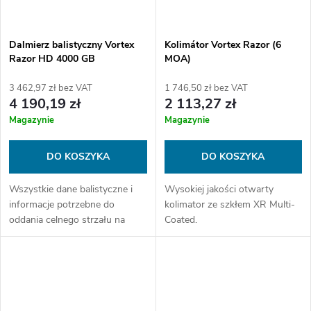
Dalmierz balistyczny Vortex
Kolimátor Vortex Razor (6
Razor HD 4000 GB
MOA)
3 462,97 zł bez VAT
1 746,50 zł bez VAT
4 190,19 zł
2 113,27 zł
Magazynie
Magazynie
DO KOSZYKA
DO KOSZYKA
Wszystkie dane balistyczne i
Wysokiej jakości otwarty
informacje potrzebne do
kolimator ze szkłem XR Multi-
oddania celnego strzału na
Coated.
dużą odległość są teraz w
kieszeni, w jednym pakiecie,
zawsze, gdy ich potrzebujesz.
Nowy...