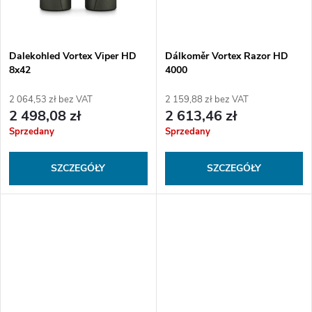
d
ó
u
w
Dalekohled Vortex Viper HD
Dálkoměr Vortex Razor HD
k
8x42
4000
2 064,53 zł bez VAT
2 159,88 zł bez VAT
t
2 498,08 zł
2 613,46 zł
Sprzedany
Sprzedany
ó
SZCZEGÓŁY
SZCZEGÓŁY
w