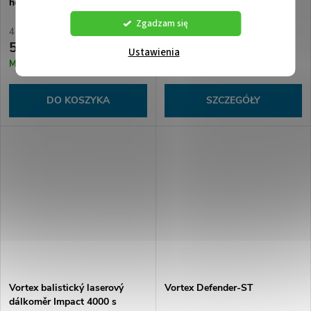
heading VMR-4 (MRAD)
EBR-9 MRAD
Reticle | 30mm Tube 52502
Zgadzam się
4 211,69 zł bez VAT
20 502,22 zł bez VAT
5 096,15 zł
24 807,69 zł
Ustawienia
Magazynie
Sprzedany
DO KOSZYKA
SZCZEGÓŁY
Vortex balistický laserový
Vortex Defender-ST
dálkoměr Impact 4000 s