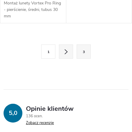
Montaż lunety Vortex Pro Ring
- pierścienie, średni, tubus 30
mm
K
P
o
1
3
a
n
g
i
t
n
r
a
o
c
j
Opinie klientów
l
5,0
a
136 ocen
k
Zobacz recenzje