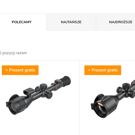
S
POLECAMY
NAJTAŃSZE
NAJDROŻSZE
o
r
5
pozycji razem
t
L
+ Prezent gratis
+ Prezent gratis
o
w
s
a
t
n
a