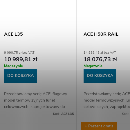
ó
w
ACE L35
ACE H50R RAIL
9 090,75 zł bez VAT
14 939,45 zł bez VAT
10 999,81 zł
18 076,73 zł
Magazynie
Magazynie
DO KOSZYKA
DO KOSZYKA
Przedstawiamy serię ACE, flagowy
Przedstawiamy serię ACE
model termowizyjnych lunet
model termowizyjnych lu
celowniczych, zaprojektowany do
celowniczych, zaprojekt
wszystkich sytuacji łowieckich.
wszystkich sytuacji łowie
Kod :
ACE L35
Kod :
Wyposażony w nowy sensor 2
Wyposażona w nowy sen
generacji oraz...
generacji, zintegrowany...
+ Prezent gratis