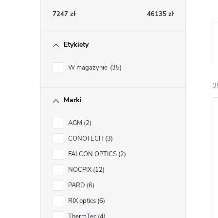
e
7247
zł
46135
zł
k
Etykiety
b
W magazynie
35
o
3
Marki
c
AGM
2
i
z
CONOTECH
3
n
FALCON OPTICS
2
NOCPIX
12
y
PARD
6
RIX optics
6
ThermTec
4