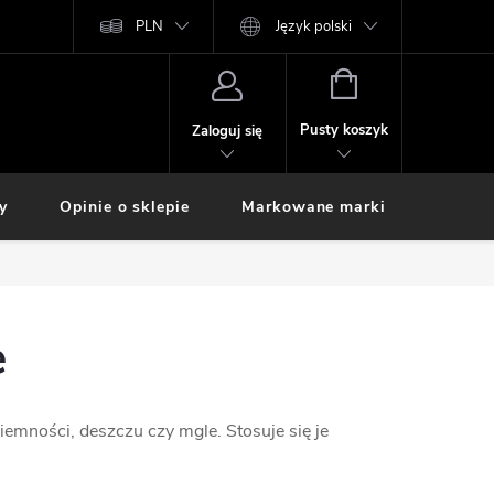
PLN
Język polski
KOSZYK
Pusty koszyk
Zaloguj się
y
Opinie o sklepie
Markowane marki
e
emności, deszczu czy mgle. Stosuje się je