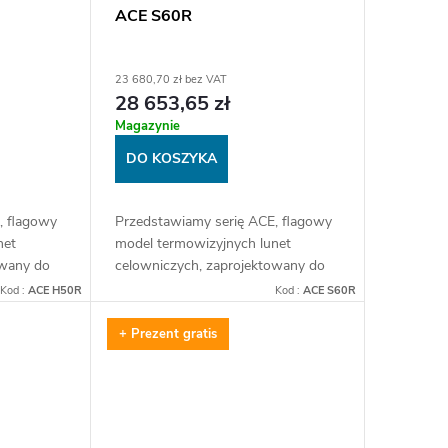
ACE S60R
23 680,70 zł bez VAT
28 653,65 zł
Magazynie
DO KOSZYKA
, flagowy
Przedstawiamy serię ACE, flagowy
net
model termowizyjnych lunet
owany do
celowniczych, zaprojektowany do
ckich.
wszystkich sytuacji łowieckich.
Kod :
ACE H50R
Kod :
ACE S60R
sor 2.
Wyposażona w nowy sensor 2.
generacji, zintegrowany...
+ Prezent gratis