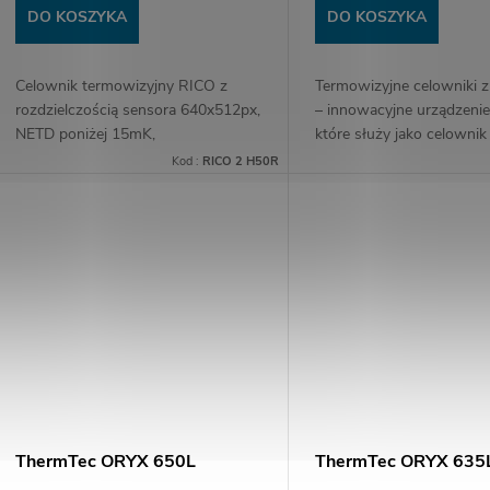
DO KOSZYKA
DO KOSZYKA
Celownik termowizyjny RICO z
Termowizyjne celowniki z
rozdzielczością sensora 640x512px,
– innowacyjne urządzeni
NETD poniżej 15mK,
które służy jako celownik 
częstotliwością odświeżania 60Hz,
monokular z 3,5-krotnym
Kod :
RICO 2 H50R
Algorytmem REALITY +,
powiększeniem (L35). Wy
kalkulatorem balistycznym i
spośród dwóch wydajnych
dalmierzem...
ThermTec ORYX 650L
ThermTec ORYX 635