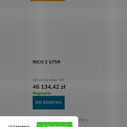
RICO 2 S75R
38 127,62 zł bez VAT
46 134,42 zł
Magazynie
DO KOSZYKA
ICO z
Termowizor celowniczy RICO z
Ustawienia
640x512px,
rozdzielczością sensora
Zgadzam się