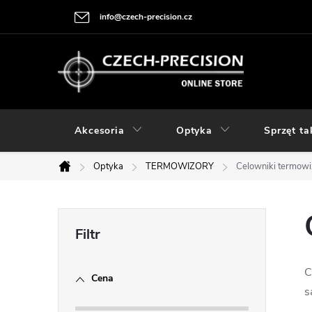
Przejść
info@czech-precision.cz
do
treści
Akcesoria
Optyka
Sprzęt ta
Optyka
TERMOWIZORY
Celowniki termowi
Home
P
a
C
Cena
s
s