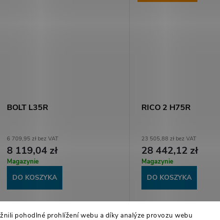
BOLT L35R
RICO 2 H75R
6 709,95 zł bez VAT
23 505,88 zł bez VAT
8 119,04 zł
28 442,12 zł
Magazynie
Magazynie
DO KOSZYKA
DO KOSZYKA
Nocpix Bolt L35R – Idealny
Celownik termowizyjny R
ili pohodlné prohlížení webu a díky analýze provozu webu
początek przygody z nocnymi
rozdzielczością sensora 