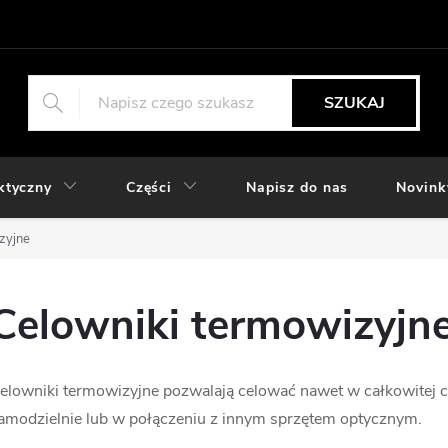
SZUKAJ
ktyczny
Części
Napisz do nas
Novink
zyjne
Celowniki termowizyjn
elowniki termowizyjne pozwalają celować nawet w całkowitej ci
amodzielnie lub w połączeniu z innym sprzętem optycznym.