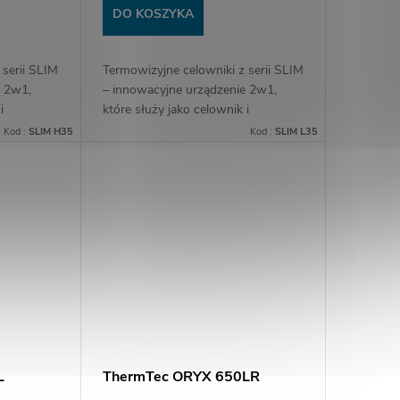
DO KOSZYKA
 serii SLIM
Termowizyjne celowniki z serii SLIM
e 2w1,
– innowacyjne urządzenie 2w1,
i
które służy jako celownik i
monokular z 3,5-krotnym
Kod :
SLIM H35
Kod :
SLIM L35
bierz
powiększeniem (L35). Wybierz
...
jeden z dwóch wydajnych...
L
ThermTec ORYX 650LR