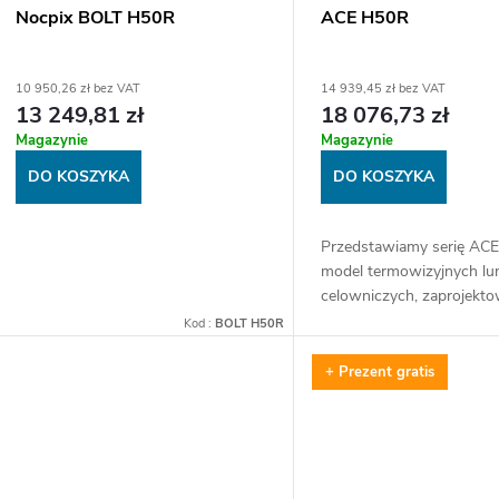
p
Nocpix BOLT H50R
ACE H50R
e
r
10 950,26 zł bez VAT
14 939,45 zł bez VAT
13 249,81 zł
18 076,73 zł
p
o
Magazynie
Magazynie
r
d
DO KOSZYKA
DO KOSZYKA
o
u
Przedstawiamy serię ACE
model termowizyjnych lu
d
k
celowniczych, zaprojekt
wszystkich sytuacji łowie
Kod :
BOLT H50R
u
t
Wyposażona w nowy sen
generacji, zintegrowany...
+ Prezent gratis
k
ó
t
w