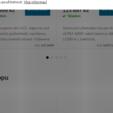
ě 1990 Kč
hodnotě 1990 Kč
a použitelnost.
Více informací
 Kč bez DPH
102 394 Kč bez DPH
999 Kč
DO KOŠÍKU
123 897 Kč
DO KO
adem
Skladem
vujeme sérii ACE, vlajkovou loď
Termovizní předsádka Nocpix 
izních puškohledů, navrženou
ULTRA S60R nabízí laserový dá
chny lovecké situace. Vybavena
( 1200 m ), balistický
senzorem 2. generace,
kalkulátor, detekční vzdálenost
Kód:
ACE S60R
Kód:
MATE 
ovaným laserovým dálkoměrem
čočku 60 mm, rozlišení 1280×1
12μm...
opu