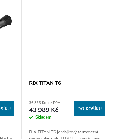
RIX TITAN T6
36 355 Kč bez DPH
ŠÍKU
43 989 Kč
DO KOŠÍKU
Skladem
RIX TITAN T6 je vlajkový termovizní
ktního
monokulár řady TITAN — kombinace