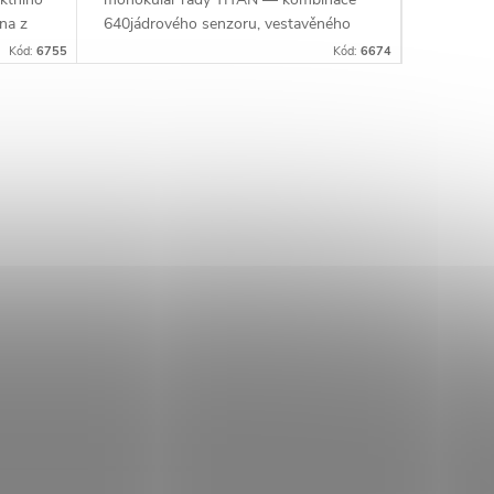
dna z
640jádrového senzoru, vestavěného
ynulým
laserového dálkoměru a balistického
Kód:
6755
Kód:
6674
kalkulátoru v jednom...