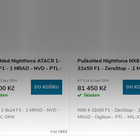
hled Nightforce ATACR 1-
Puškohled Nightforce NX8
F1 - 1 MRAD - NVD - PTL -
32x50 F1 - ZeroStop - .1
MX
- DigIllum - PTL - MIL-XT
Kč bez DPH
67 314 Kč bez DPH
00 Kč
DO KOŠÍKU
81 450 Kč
DO KO
adem
Skladem
1-8x24 F1 - 1 MRAD - NVD -
NX8 4-32x50 F1 - ZeroStop - .
 FC-DMX
MRAD - DigIllum - PTL - MIL-X
Kód:
C653