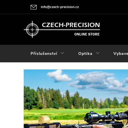
Přejít
info@czech-precision.cz
na
obsah
Příslušenství
Optika
Vybave
V
í
t
á