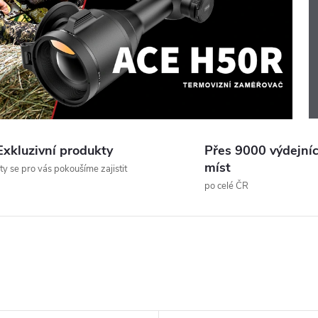
Exkluzivní produkty
Přes 9000 výdejní
míst
 ty se pro vás pokoušíme zajistit
po celé ČR