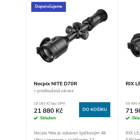
Doporučujeme
e
c
h
-
p
Nocpix NITE D70R
RIX L
+ prodloužená záruka
r
18 083 Kč bez DPH
59 495 
21 880 Kč
DO KOŠÍKU
71 9
e
Skladem
Skl
c
Nocpix Nite je vybaven špičkovým 4K
RIX LE
Ultra senzorem s rozlišením 12
640jád