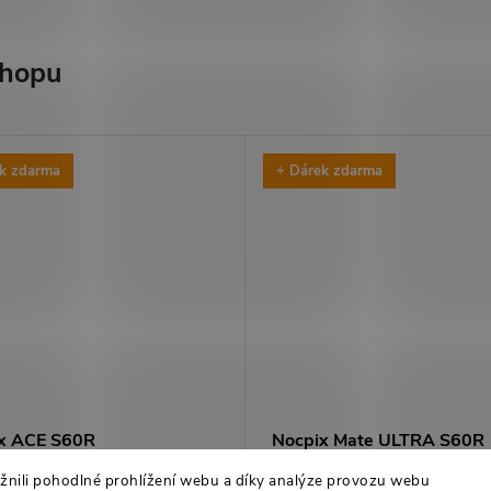
shopu
k zdarma
+ Dárek zdarma
x ACE S60R
Nocpix Mate ULTRA S60R
oužená záruka + Nocpix čelovka v
+ prodloužená záruka + Nocpix če
ili pohodlné prohlížení webu a díky analýze provozu webu