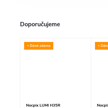
Doporučujeme
+ Dárek zdarma
+ Dáre
Nocpix LUMI H35R
Nocpi