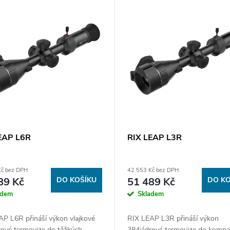
EAP L6R
RIX LEAP L3R
Kč bez DPH
42 553 Kč bez DPH
89 Kč
DO KOŠÍKU
51 489 Kč
DO KO
adem
Skladem
AP L6R přináší výkon vlajkové
RIX LEAP L3R přináší výkon
rové termovize do těžkých
384jádrové termovize do kompa