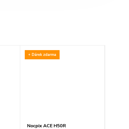
co...
+ Dárek zdarma
Nocpix ACE H50R