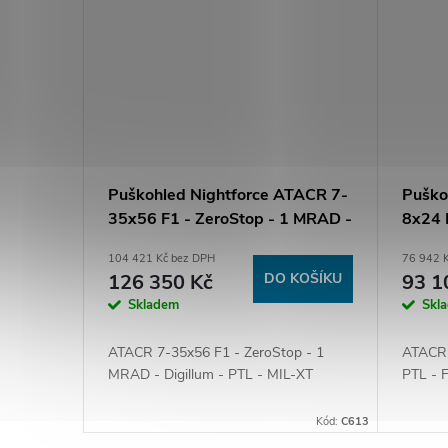
Puškohled Nightforce ATACR 7-
Puško
35x56 F1 - ZeroStop - 1 MRAD -
8x24 
Digillum - PTL - MIL-XT
FC-D
104 421 Kč bez DPH
76 942 
126 350 Kč
DO KOŠÍKU
93 1
Skladem
Skl
ATACR 7-35x56 F1 - ZeroStop - 1
ATACR 
MRAD - Digillum - PTL - MIL-XT
PTL -
Kód:
C613