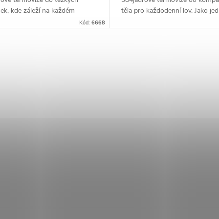
ek, kde záleží na každém
těla pro každodenní lov. Jako je
. Jako první termovize na světě
prvních termovizí na světě s pl
Kód:
6668
lým optickým...
optickým zoomem...