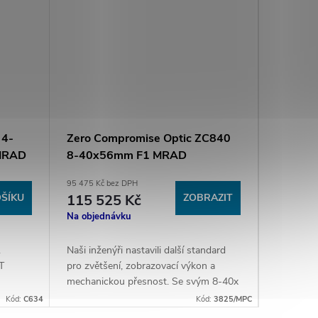
 4-
Zero Compromise Optic ZC840
 MRAD
8-40x56mm F1 MRAD
95 475 Kč bez DPH
ŠÍKU
115 525 Kč
ZOBRAZIT
Na objednávku
1
Naši inženýři nastavili další standard
T
pro zvětšení, zobrazovací výkon a
mechanickou přesnost. Se svým 8-40x
zvětšením a nepřekonatelným
Kód:
C634
Kód:
3825/MPC
rozlišením tato optika překonává vše,