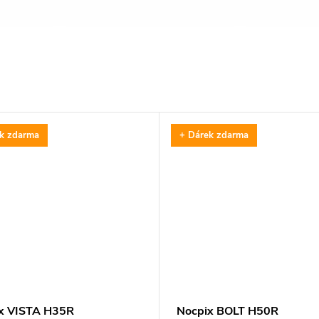
k zdarma
+ Dárek zdarma
x VISTA H35R
Nocpix BOLT H50R