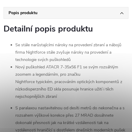
Popis produktu
Detailní popis produktu
Se stále narůstajícími nároky na provedení zbraní a nábojů
firma Nightforce stále zvyšuje nároky na provedení a
technologie svých puškohledů
Nový puškohled ATACR 7-35x56 F1 se svým rozsáhlým
zoomem a legendárním, pro značku
Nightforce typickém, pracováním optických komponentů z
nízkodisperzního ED skla posunuje hranice užití i těch
nejschopnějších zbraní
S paralaxou nastavitelnou od desíti metrů do nekonečna a s
rozsahem výškové korekce přes 27 MRAD dosáhnete
dokonalé přesnosti jak na krátké vzdálenosti tak na
vzdálenosti hraničící s dostřelem dnešních moderních pušek