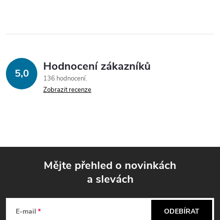
Hodnocení zákazníků
5,0
136 hodnocení
Zobrazit recenze
Mějte přehled o novinkách
a slevách
Z
á
E-mail
ODEBÍRAT