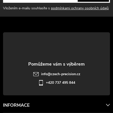
p
Vložením e-mailu souhlasíte s
podmínkami ochrany osobních údajů
a
t
í
info
@
czech-precision.cz
+420 737 495 844
INFORMACE