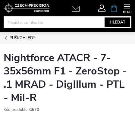
Přejít
NÁKUPNÍ
KOŠÍK
na
obsah
HLEDAT
PUŠKOHLEDY
Nightforce ATACR - 7-
35x56mm F1 - ZeroStop -
.1 MRAD - DigIllum - PTL
- Mil-R
Kód produktu:
C570