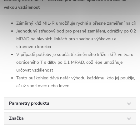
velkou vzdálenost
Záměrný kříž MIL-R umožňuje rychlé a přesné zaměření na cíl
Jednoduhý středový bod pro presné zaměření, odrážky po 0.2
MRAD na hlavních linkách pro snadnou výškovou a
stranovou korekci
V případě potřeby je součástí záměrného kříže i kříž ve tvaru
obráceného T s dílky po 0.1 MRAD, což lépe umožňuje
určovat vzdálenost
Tento puškohled dává nefér výhodu každému, kdo jej použije,
ať už sportovec nebo lovec
Parametry produktu
Značka