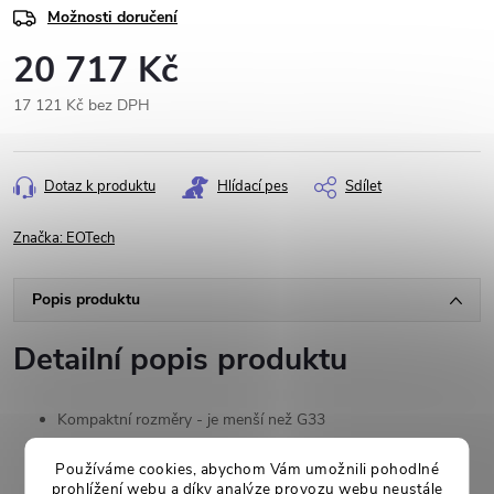
Možnosti doručení
20 717 Kč
17 121 Kč bez DPH
Měrná
cena:
Dotaz k produktu
Hlídací pes
Sdílet
Značka:
EOTech
Popis produktu
Detailní popis produktu
Kompaktní rozměry - je menší než G33
Zvětšovací modul pro kolimátory
Používáme cookies, abychom Vám umožnili pohodlné
Je používán americkou armádou
prohlížení webu a díky analýze provozu webu neustále