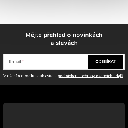
Mějte přehled o novinkách
a slevách
Z
á
E-mail
ODEBÍRAT
p
Vložením e-mailu souhlasíte s
podmínkami ochrany osobních údajů
a
t
í