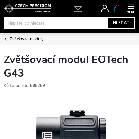
Přejít
NÁKUPNÍ
KOŠÍK
na
obsah
HLEDAT
Zvětšovací moduly
Zvětšovací modul EOTech
G43
Kód produktu:
885259