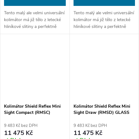
Tento malý ale velmi universální
Tento malý ale velmi universální
kolimátor má již tělo z letecké
kolimátor má již tělo z letecké
hliníkové slitiny a perfektně
hliníkové slitiny a perfektně
přizpůsobuje podsvícení
přizpůsobuje podsvícení
záměrného bodu tak, abyste
záměrného bodu tak, abyste
nebyli ani oslněni ale vždy...
nebyli ani oslněni ale vždy...
Kolimátor Shield Reflex Mini
Kolimátor Shield Reflex Mini
Sight Compact (RMSC)
Sight Draw (RMSD) GLASS
GLASS edition 4MOA Dot
edition 4MOA Dot (3.25MOA)
(3.25MOA) OGR
9 483 Kč bez DPH
9 483 Kč bez DPH
11 475 Kč
11 475 Kč