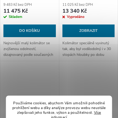
(3.25MOA)
4MOA Dot (3.25MOA)
9 483 Kč bez DPH
11 025 Kč bez DPH
11 475 Kč
13 340 Kč
Skladem
Vyprodáno
DO KOŠÍKU
ZOBRAZIT
Nejnovější malý kolimátor se
Kolimátor speciálně vyvinutý
zvýšenou odolností,
tak, aby byl voděodolný i v 30
dizajnovaný podle současných
stopách hloubky po dobu
požadavků taktických střelců,
minimálně 30 minut. Dle
aby mohl být osazován na jejich
požadavků speciálních
EDC pistole
jednotek. Můžete si jej vybrat i
polocivilní i...
Používáme cookies, abychom Vám umožnili pohodlné
prohlížení webu a díky analýze provozu webu neustále
zlepšovali jeho funkce, výkon a použitelnost.
Více
informací