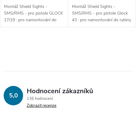
Montáž Shield Sights -
Montáž Shield Sights -
SMS/RMS - pro pistole GLOCK
SMS/RMS - pro pistole Glock
17/19 : pro namontování do
43 : pro namontování do rybiny
rybiny Dovetail s nejnižším
Dovetail s nejnižším možným
možným profilem.
profilem.
O
v
l
á
Hodnocení zákazníků
d
5,0
136 hodnocení
a
Zobrazit recenze
c
í