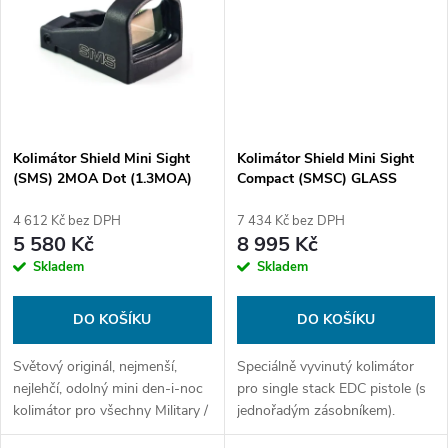
ů
ů
Kolimátor Shield Mini Sight
Kolimátor Shield Mini Sight
(SMS) 2MOA Dot (1.3MOA)
Compact (SMSC) GLASS
edition 4MOA Dot (3.25MOA)
FDE
4 612 Kč bez DPH
7 434 Kč bez DPH
5 580 Kč
8 995 Kč
Skladem
Skladem
DO KOŠÍKU
DO KOŠÍKU
Světový originál, nejmenší,
Speciálně vyvinutý kolimátor
nejlehčí, odolný mini den-i-noc
pro single stack EDC pistole (s
kolimátor pro všechny Military /
jednořadým zásobníkem).
Law Enforcement / Sport
Můžete si vybrat mezi