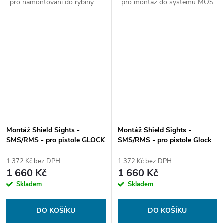
: pro namontování do rybiny
: pro montáž do systému MOS.
Dovetail s nejnižším možným
profilem.
Montáž Shield Sights -
Montáž Shield Sights -
SMS/RMS - pro pistole GLOCK
SMS/RMS - pro pistole Glock
17/19 - Dovetail Low Profile
43 - Dovetail Low Profile
1 372 Kč bez DPH
1 372 Kč bez DPH
1 660 Kč
1 660 Kč
Skladem
Skladem
DO KOŠÍKU
DO KOŠÍKU