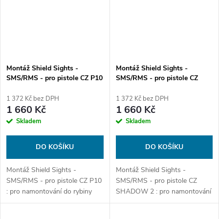
Montáž Shield Sights -
Montáž Shield Sights -
SMS/RMS - pro pistole CZ P10
SMS/RMS - pro pistole CZ
- Dovetail Low Profile
SHADOW 2 - Dovetail Low
Profile
1 372 Kč bez DPH
1 372 Kč bez DPH
1 660 Kč
1 660 Kč
Skladem
Skladem
DO KOŠÍKU
DO KOŠÍKU
Montáž Shield Sights -
Montáž Shield Sights -
SMS/RMS - pro pistole CZ P10
SMS/RMS - pro pistole CZ
: pro namontování do rybiny
SHADOW 2 : pro namontování
Dovetail s nejnižším možným
do rybiny Dovetail s nejnižším
profilem
možným profilem.