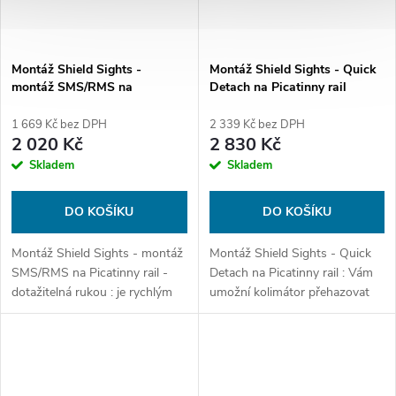
Montáž Shield Sights -
Montáž Shield Sights - Quick
montáž SMS/RMS na
Detach na Picatinny rail
Picatinny rail - dotažitelná
rukou
1 669 Kč bez DPH
2 339 Kč bez DPH
2 020 Kč
2 830 Kč
Skladem
Skladem
DO KOŠÍKU
DO KOŠÍKU
Montáž Shield Sights - montáž
Montáž Shield Sights - Quick
SMS/RMS na Picatinny rail -
Detach na Picatinny rail : Vám
dotažitelná rukou : je rychlým
umožní kolimátor přehazovat
pomocníkem. Přesto
mezi zbraněmi a odnímat a
doporučujeme dotahovat
instalovat dle libosti. Kvalitní
šroubovákem/mincí
provedení