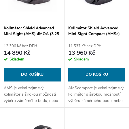
n
i
í
s
p
Kolimátor Shield Advanced
Kolimátor Shield Advanced
Mini Sight (AMS) 4MOA (3.25
Mini Sight Compact (AMSc)
p
MOA)
4MOA (3.25 MOA)
r
12 306 Kč bez DPH
11 537 Kč bez DPH
r
14 890 Kč
13 960 Kč
o
Skladem
Skladem
o
d
DO KOŠÍKU
DO KOŠÍKU
d
u
AMS je velmi zajímavý
AMScompact je velmi zajímavý
u
kolimátor s širokou možností
kolimátor s širokou možností
k
výběru záměrného bodu, nebo
výběru záměrného bodu, nebo
k
dokonce Multi-Reticle. Velmi
dokonce Multi-Reticle. Velmi
odolný model odvozený od
odolný model odvozený od
t
modelů používaných v
modelů používaných v
t
armádách NATO.
armádách NATO.