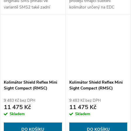
originálu SMS přináší ve
prodejů trhající subtilní
variantě SMS2 také zadní
kolimátor určený na EDC
mířidla a novější dizajn. Navíc
pistole pro lepší a rychlejší
jeho čočka již není polymerová,
intuitivní zamíření, bez zavazení
ale skleněná aby odolala
horního černého mostu. Přímo
poškrábání i...
Vás navádí …
Kolimátor Shield Reflex Mini
Kolimátor Shield Reflex Mini
Sight Compact (RMSC)
Sight Compact (RMSC)
GLASS edition 4MOA Dot
GLASS edition 4MOA Dot
(3.25MOA)
(3.25MOA) FDE
9 483 Kč bez DPH
9 483 Kč bez DPH
11 475 Kč
11 475 Kč
Skladem
Skladem
DO KOŠÍKU
DO KOŠÍKU