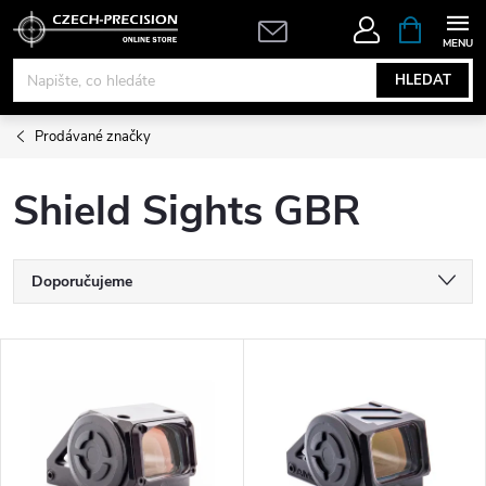
Přejít
NÁKUPNÍ
KOŠÍK
na
obsah
HLEDAT
Prodávané značky
Shield Sights GBR
Ř
Doporučujeme
a
Nejlevnější
V
Nejdražší
z
ý
Nejprodávanější
e
p
Abecedně