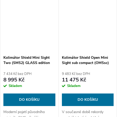
zbraně. Vyrobeno a prodáno
variantami s polymerovou nebo
přes 100.000 kusů. Tohle je...
skleněnou čočkou. Je připraven
snést...
Kolimátor Shield Mini Sight
Kolimátor Shield Open Mini
Two (SMS2) GLASS edition
Sight sub compact (OMSsc)
4MOA Dot (3.25MOA)
GLASS edition Draw 4MOA
Dot (3.25MOA)
7 434 Kč bez DPH
9 483 Kč bez DPH
8 995 Kč
11 475 Kč
Skladem
Skladem
DO KOŠÍKU
DO KOŠÍKU
Moderní pojetí původního
V současné době rekordy