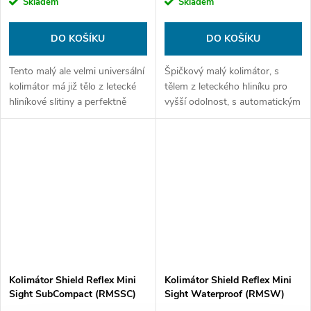
Skladem
Skladem
DO KOŠÍKU
DO KOŠÍKU
Tento malý ale velmi universální
Špičkový malý kolimátor, s
kolimátor má již tělo z letecké
tělem z leteckého hliníku pro
hliníkové slitiny a perfektně
vyšší odolnost, s automatickým
přizpůsobuje podsvícení
přizpůsobením jasu záměrného
záměrného bodu tak, abyste
bodu, … ale také šuplíkem na
nebyli ani oslněni ale vždy...
baterku usnadňující její výměnu
Kolimátor Shield Reflex Mini
Kolimátor Shield Reflex Mini
Sight SubCompact (RMSSC)
Sight Waterproof (RMSW)
GLASS eidition 4MOA Dot
GLASS edition Heavy Duty