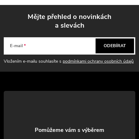
p
Mějte přehled o novinkách
r
a slevách
Z
v
k
á
E-mail
ODEBÍRAT
y
p
Vložením e-mailu souhlasíte s
podmínkami ochrany osobních údajů
v
a
ý
t
p
i
í
s
u