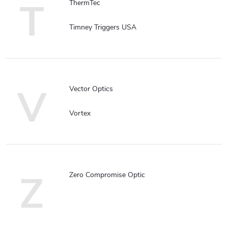
T
ThermTec
Timney Triggers USA
V
Vector Optics
Vortex
Z
Zero Compromise Optic