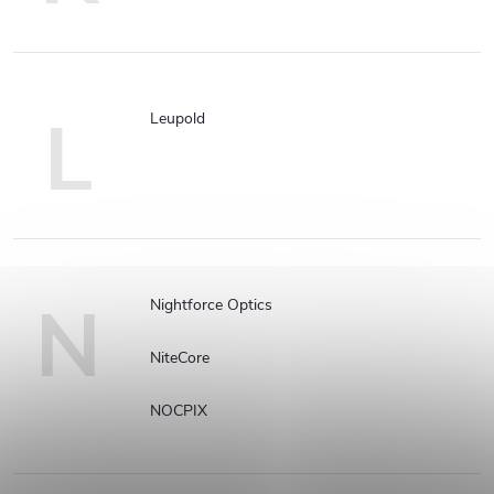
L
Leupold
N
Nightforce Optics
NiteCore
NOCPIX