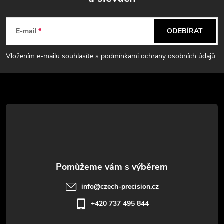
Z
á
E-mail
ODEBÍRAT
p
Vložením e-mailu souhlasíte s
podmínkami ochrany osobních údajů
a
t
í
info
@
czech-precision.cz
+420 737 495 844