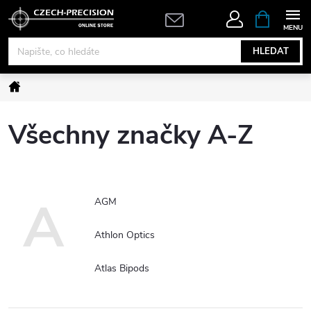
Přejít
NÁKUPNÍ
KOŠÍK
na
obsah
HLEDAT
Domů
Všechny značky A-Z
A
AGM
Athlon Optics
Atlas Bipods