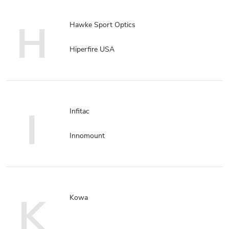
H
Hawke Sport Optics
Hiperfire USA
I
Infitac
Innomount
K
Kowa