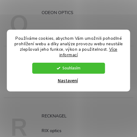
O
ODEON OPTICS
Používáme cookies, abychom Vám umožnili pohodlné
prohlížení webu a díky analýze provozu webu neustále
zlepšovali jeho funkce, výkon a použitelnost.
Více
informací
P
PARD
Souhlasím
Pixfra
Nastavení
R
RECKNAGEL
RIX optics