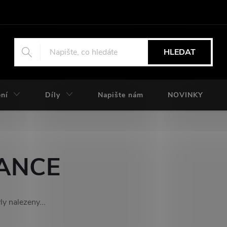
HLEDAT
ní
Díly
Napište nám
NOVINKY
ANCE
y nalezeny...