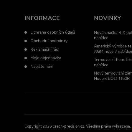
p
a
INFORMACE
NOVINKY
t
Ochrana osobních údajů
Nová značka RIX opt
nabídce
Obchodní podmínky
í
Americký výrobce te
Reklamační řád
AGM nově v nabídce
Moje objednávka
Termovize ThermTec
nabídce
Napište nám
Nový termovizní za
Nocpix BOLT H50R
Copyright 2026
czech-precision.cz
. Všechna práva vyhrazena.