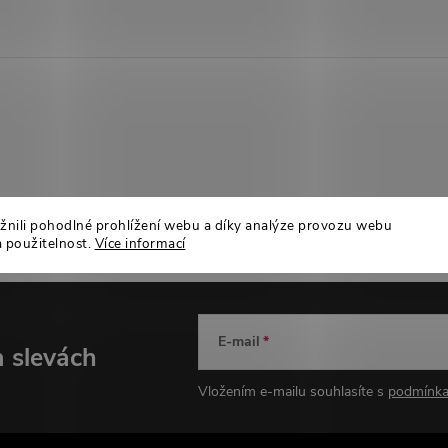
ili pohodlné prohlížení webu a díky analýze provozu webu
a použitelnost.
Více informací
E-mail
a slevách
Vložením e-mailu souhlasíte s
podmínka