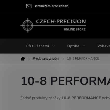
Přejít
info@czech-precision.cz
na
obsah
Příslušenství
Optika
Vybave
Prodávané značky
10-8 PERFORMANCE
Domů
10-8 PERFORM
Žádné produkty značky
10-8 PERFORMANCE
nebyl