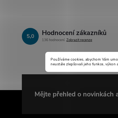
Hodnocení zákazníků
5,0
136 hodnocení
Zobrazit recenze
Používáme cookies, abychom Vám umožn
neustále zlepšovali jeho funkce, výkon 
Z
Mějte přehled o novinkách
á