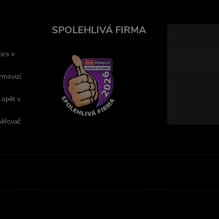
SPOLEHLIVÁ FIRMA
ics v
rmovizí
 opět v
měřovač