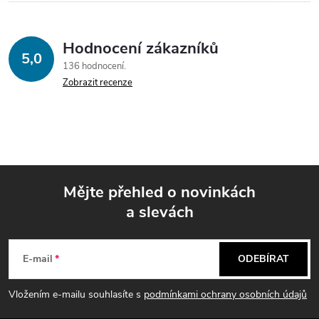
Hodnocení zákazníků
5,0
136 hodnocení
Zobrazit recenze
Mějte přehled o novinkách
a slevách
Z
á
E-mail
ODEBÍRAT
p
Vložením e-mailu souhlasíte s
podmínkami ochrany osobních údajů