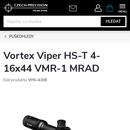
Přejít
NÁKUPNÍ
KOŠÍK
na
obsah
HLEDAT
PUŠKOHLEDY
Vortex Viper HS-T 4-
16x44 VMR-1 MRAD
Kód produktu:
VHS-4308