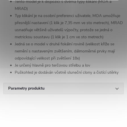
Tento model je k dispozici s dvěma typy klikání (MOA a
MRAD)
Typ klikání je na osobní preferenci uživatele, MOA umožňuje
přesnější nastavení (1 klik je 7,35 mm ve sto metrech), MRAD
usnadňuje většině uživatelů výpočty, protože se jedná o
metrickou soustavu (1 klik je 1 cm ve sto metrech)
Jedná se o model v druhé fokální rovině (velikost kříže se
nemění s nastaveným zvětšením, dálmoměrné prvky mají
odpovídající velikost při zvětšení 18x)
Je určený hlavně pro terčovou střelbu a lov
Puškohled je dodáván včetně sluneční clony a čistící utěrky
Parametry produktu