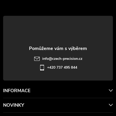
a
t
í
info
@
czech-precision.cz
+420 737 495 844
INFORMACE
NOVINKY