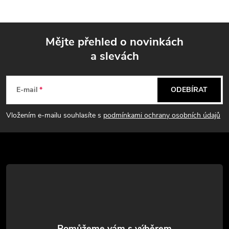
Mějte přehled o novinkách
a slevách
Z
á
E-mail
ODEBÍRAT
p
Vložením e-mailu souhlasíte s
podmínkami ochrany osobních údajů
a
t
í