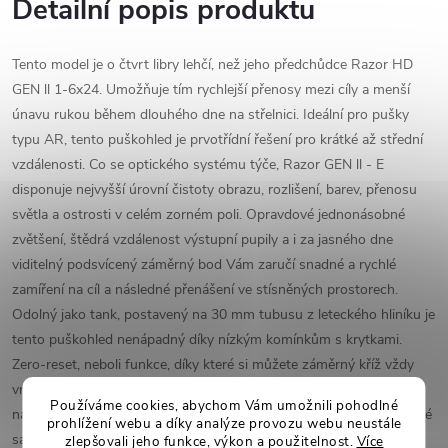
Detailní popis produktu
Tento model je o čtvrt libry lehčí, než jeho předchůdce Razor HD
GEN ll 1-6x24. Umožňuje tím rychlejší přenosy mezi cíly a menší
únavu rukou během dlouhého dne na střelnici. Ideální pro pušky
typu AR, tento puškohled je prvotřídní řešení pro krátké až střední
vzdálenosti. Co se optického systému týče, Razor GEN ll - E
disponuje nejvyšší úrovní čistoty obrazu, rozlišení, barev, přenosu
světla a ostrosti v celém zorném poli. Opravdové jednonásobné
zvětšení, štědrá vzdálenost výstupní pupily a i za jasného dne
viditelný podsvícený záměrný bod Vám zaručí snadné a rychlé
zamíření na cíl a následné přenášení ve stísněných prostorech.
Odolný jako tank, postavený na 30 mm tubusu z leteckého hliníku je
tento puškohled nenápadný díky nízkým komínkům s krytkami.
Zero-reset, neboli funkce, díky které si můžete záměrný kříž vždy
vrátit do nulové polohy, je u této značky standard, velký rozsah
Používáme cookies, abychom Vám umožnili pohodlné
nastavení elevace a stranové korekce (150 MOA / 43 MRAD) je také
prohlížení webu a díky analýze provozu webu neustále
samozřejmostí.
zlepšovali jeho funkce, výkon a použitelnost.
Více