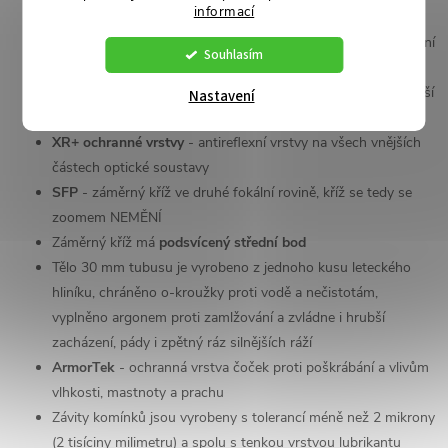
informací
APO System
-
apochromatické čočky zajišťují správné podání
Souhlasím
barev napříč barevným spektrem
HD (high density) čočky
- použité nízkodisperzní sklo přináší
Nastavení
vysoké rozlišení a věrnost barev
XR+ ochranné vrstvy
- antireflexní vrstvy na všech vnějších
částech optické soustavy
SFP
- záměrný kříž ve druhé fokální rovině, kříž se tedy se
zoomem NEMĚNÍ
Záměrný kříž má
podsvícený střední bod
Tělo 30 mm tubusu je vyrobeno z jednoho kusu leteckého
hliníku, chráněno o-kroužky proti vodě a nečistotám,
vyplněno argonem proti zamlžování a zvládne i hrubší
zacházení, pády i zpětný ráz silnějších ráží
ArmorTek
- ochranná vrstva čoček proti poškrábání a vlivům
vlhkosti, mastnoty a prachu
Závity komínků jsou vyrobeny s tolerancí méně než 2 mikrony
(2 tisíciny milimetru) a spolu s tenkou vrstvou lubrikantu