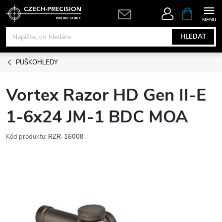
Přejít
NÁKUPNÍ
KOŠÍK
na
obsah
HLEDAT
PUŠKOHLEDY
Vortex Razor HD Gen II-E
1-6x24 JM-1 BDC MOA
Kód produktu:
RZR-16008