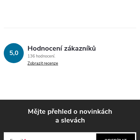
O
v
l
á
Hodnocení zákazníků
d
5,0
136 hodnocení
a
Zobrazit recenze
c
í
p
Mějte přehled o novinkách
r
a slevách
Z
v
k