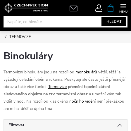
Přejít
NÁKUPNÍ
KOŠÍK
na
obsah
HLEDAT
TERMOVIZE
Binokuláry
Termovizní binokuláry jsou na rozdíl od
monokulárů
větší, těžší a
vyžadují ovládání oběma rukama. Poskytují ale často ještě přesnější
obraz a také více funkcí.
Termovize
přemění tepelné záření
sledovaného objektu na tzv. termovizní obraz
a umožní vám tak
vidět v noci. Na rozdíl od klasického
nočního vidění
není překážkou
ani mlha, déšť či úplná tma.
Filtrovat