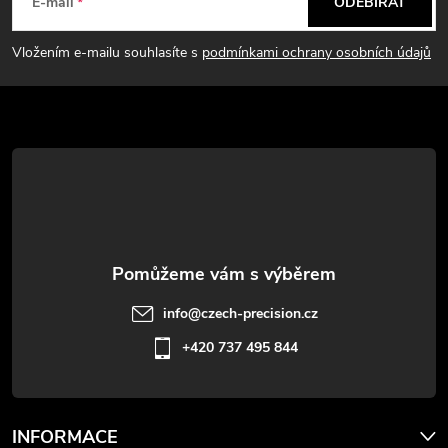
á
E-mail
ODEBÍRAT
y
p
Vložením e-mailu souhlasíte s
podmínkami ochrany osobních údajů
v
a
ý
t
p
i
í
s
u
info
@
czech-precision.cz
+420 737 495 844
INFORMACE