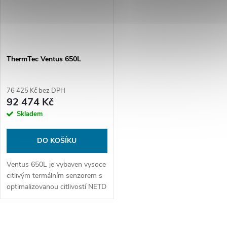
ThermTec Ventus 650L
76 425 Kč bez DPH
92 474 Kč
Skladem
DO KOŠÍKU
Ventus 650L je vybaven vysoce
citlivým termálním senzorem s
optimalizovanou citlivostí NETD
<15 mK, kombinovaným
s 12Mpx CMOS senzorem. Díky
přepínatelnému IR...