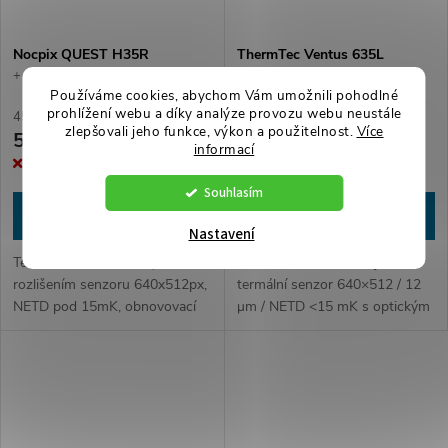
Nocpix QUEST H35R
ThermTec Ventus 635L
+ prodloužená záruka + Nocpix
Používáme cookies, abychom Vám umožnili pohodlné
čelovka v hodnotě 1990 Kč
prohlížení webu a díky analýze provozu webu neustále
45 867 Kč bez DPH
64 028 Kč bez DPH
zlepšovali jeho funkce, výkon a použitelnost.
Více
55 499 Kč
77 474 Kč
informací
Vyprodáno
Skladem
Souhlasím
ZOBRAZIT
DO KOŠÍKU
Nastavení
Termovizní binokulár QUEST s
Ventus 635L kombinuje
rozlišením senzoru 640x512px,
termální senzor 640×512 / 12
NETD pod 15mK, obnovovací
μm / NETD <15 mK s optickým
frekvencí 60Hz, Algoritmem
modulem 3536×3536 / 2 μm,
REALITY +, digitální stabilizací
což zajišťuje čistý obraz v
obrazu, N-Link propojením s...
jakýchkoli podmínkách....