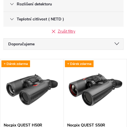
Rozlišení detektoru
Teplotní citlivost ( NETD )
Zrušit filtry
Ř
Doporučujeme
a
Nejlevnější
V
+ Dárek zdarma
+ Dárek zdarma
Nejdražší
z
ý
Nejprodávanější
e
p
Abecedně
n
i
í
s
Nocpix QUEST H50R
Nocpix QUEST S50R