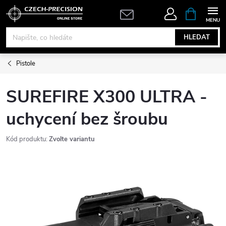
Přejít
NÁKUPNÍ
KOŠÍK
na
obsah
HLEDAT
Pistole
SUREFIRE X300 ULTRA -
uchycení bez šroubu
Kód produktu:
Zvolte variantu