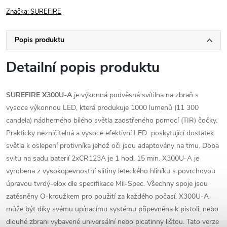
Značka:
SUREFIRE
Popis produktu
Detailní popis produktu
SUREFIRE X300U
-A
je výkonná podvěsná svítilna na zbraň s
vysoce výkonnou LED, která produkuje 1000 lumenů (11 300
candela) nádherného bílého světla zaostřeného pomocí (TIR) čočky.
Prakticky nezničitelná a vysoce efektivní LED
poskytující dostatek
světla k oslepení protivníka jehož oči jsou adaptovány na tmu. Doba
svitu na sadu baterií 2xCR123A je
1 hod. 15 min. X300U-A je
vyrobena z vysokopevnostní slitiny leteckého hliníku s povrchovou
úpravou tvrdý-elox dle specifikace Mil-Spec. Všechny spoje jsou
zatěsněny O-kroužkem pro použití za každého počasí. X300U-A
může být díky svému upínacímu systému připevněna k pistoli, nebo
dlouhé zbrani vybavené
universální nebo picatinny lišt
ou. Tato verze