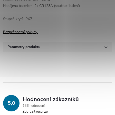
Napájena bateriemi
2x
CR123A
(součástí balení
)
Stupeň krytí: IPX7
Bezpečnostní pokyny.
Parametry produktu
Hodnocení zákazníků
5,0
136 hodnocení
Zobrazit recenze