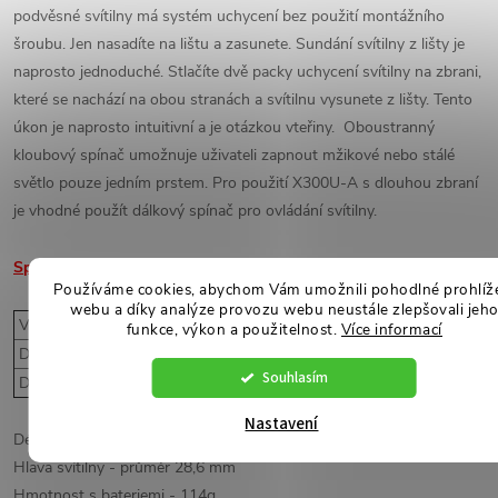
podvěsné svítilny má systém uchycení bez použití montážního
šroubu. Jen nasadíte na lištu a zasunete. Sundání svítilny z lišty je
naprosto jednoduché. Stlačíte dvě packy uchycení svítilny na zbrani,
které se nachází na obou stranách a svítilnu vysunete z lišty. Tento
úkon je naprosto intuitivní a je otázkou vteřiny.
Oboustranný
kloubový spínač umožnuje uživateli zapnout mžikové nebo stálé
světlo pouze jedním prstem
. Pro použití X300U-A s dlouhou zbraní
je vhodné použít
dálkový spínač pro ovládání svítilny.
Specifikace:
Používáme cookies, abychom Vám umožnili pohodlné prohlíž
webu a díky analýze provozu webu neustále zlepšovali jeh
Výkon
1000 lumenů
funkce, výkon a použitelnost.
Více informací
Doba použití
1 hod 15 min
Souhlasím
Dosvit
213 metrů
Nastavení
Délka
91,44 mm
Hlava svítilny -
průměr
28,6 mm
Hmotnost
s
bateriemi -
114g