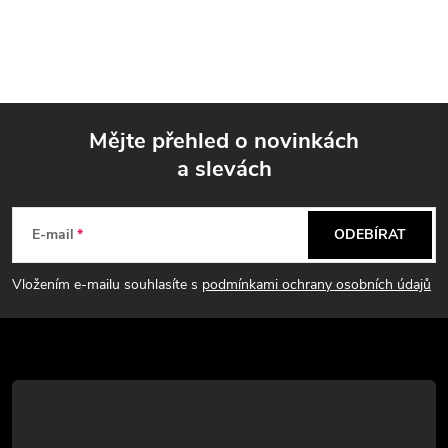
Mějte přehled o novinkách
a slevách
Z
á
E-mail
ODEBÍRAT
p
Vložením e-mailu souhlasíte s
podmínkami ochrany osobních údajů
a
t
í