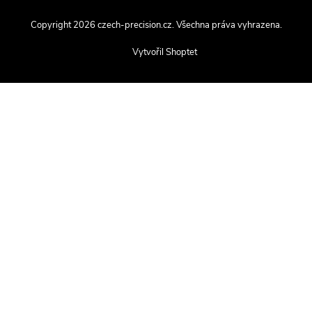
Copyright 2026
czech-precision.cz
. Všechna práva vyhrazena.
Vytvořil Shoptet