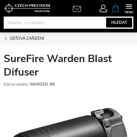
Přejít
NÁKUPNÍ
KOŠÍK
na
obsah
HLEDAT
ÚSŤOVÁ ZAŘÍZENÍ
SureFire Warden Blast
Difuser
Kód produktu:
WARDEN-BK