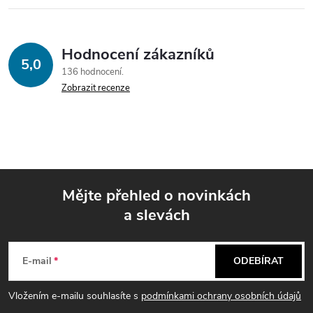
Hodnocení zákazníků
5,0
136 hodnocení
Zobrazit recenze
Mějte přehled o novinkách
a slevách
Z
á
E-mail
ODEBÍRAT
p
Vložením e-mailu souhlasíte s
podmínkami ochrany osobních údajů