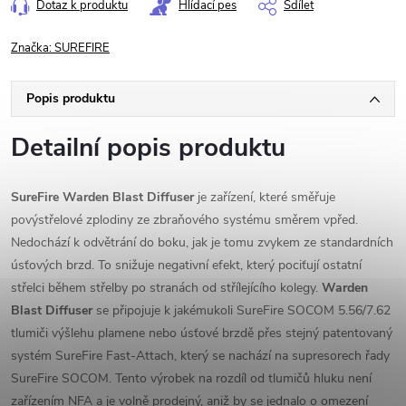
Dotaz k produktu
Hlídací pes
Sdílet
Značka:
SUREFIRE
Popis produktu
Detailní popis produktu
SureFire Warden Blast Diffuser
je zařízení, které směřuje
povýstřelové zplodiny ze zbraňového systému směrem vpřed.
Nedochází k odvětrání do boku, jak je tomu zvykem ze standardních
úsťových brzd. To snižuje negativní efekt, který pociťují ostatní
střelci během střelby po stranách od střílejícího kolegy.
Warden
Blast Diffuser
se připojuje k jakémukoli SureFire SOCOM 5.56/7.62
tlumiči výšlehu plamene nebo úsťové brzdě přes stejný patentovaný
systém SureFire Fast-Attach, který se nachází na supresorech řady
SureFire SOCOM. Tento výrobek na rozdíl od tlumičů hluku není
zařízením NFA a je volně prodejný, aniž by se jednalo o omezení