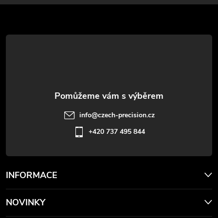
a
t
í
info
@
czech-precision.cz
+420 737 495 844
INFORMACE
NOVINKY