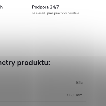
ch
Podpora 24/7
na e-mailu jsme prakticky neustále
etry produktu:
D
:
Bílá
86,1 mm