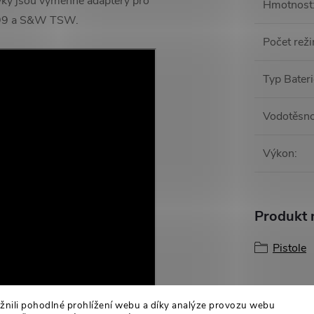
dávky jsou výměnné adaptéry pro
Hmotnost
W 99 a S&W TSW.
Počet rež
Typ Bater
Vodotěsno
Výkon
:
Produkt n
Pistole
ili pohodlné prohlížení webu a díky analýze provozu webu