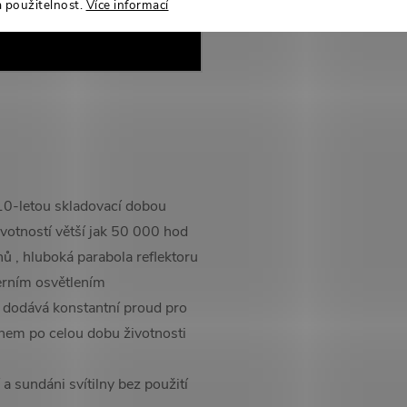
a použitelnost.
Více informací
10-letou skladovací dobou
votností větší jak 50 000 hod
 , hluboká parabola reflektoru
ferním osvětlením
 dodává konstantní proud pro
nem po celou dobu životnosti
 sundáni svítilny bez použití