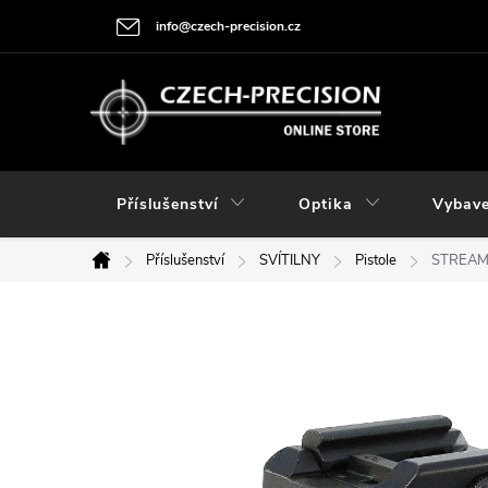
Přejít
info@czech-precision.cz
na
obsah
Příslušenství
Optika
Vybave
Příslušenství
SVÍTILNY
Pistole
STREAM
Domů