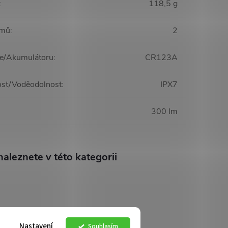
:
118,5 g
imů
:
2
ie/Akumulátoru
:
CR123A
st/Voděodolnost
:
IPX7
300 lm
aleznete v této kategorii
Nastavení
Souhlasím