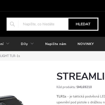
HLEDAT
ní
Díly
Napište nám
NOVINKY
LIGHT TLR-1s
STREAMLI
Kód produktu:
SML69210
TLR1s
- je taktická podvěsná L
upevnění pod pistole s drážkou n