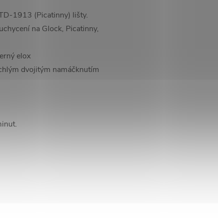
TD-1913 (Picatinny) lišty.
chycení na Glock, Picatinny,
erný elox
ychlým dvojitým namáčknutím
inut.