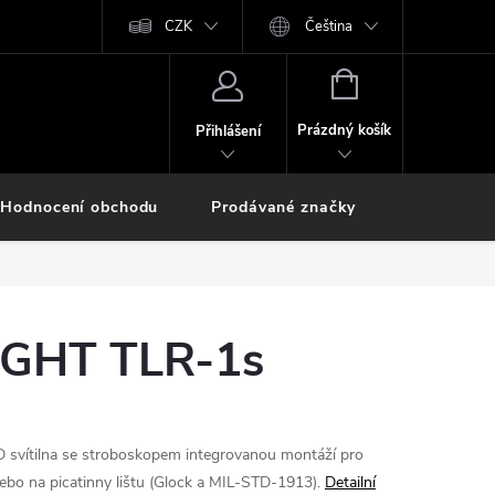
CZK
Čeština
NÁKUPNÍ
KOŠÍK
Prázdný košík
Přihlášení
Hodnocení obchodu
Prodávané značky
GHT TLR-1s
ED svítilna se stroboskopem integrovanou montáží pro
ebo na picatinny lištu (Glock a MIL-STD-1913).
Detailní