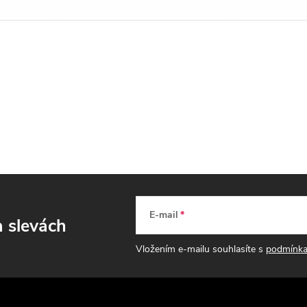
E-mail
a slevách
Vložením e-mailu souhlasíte s
podmínka