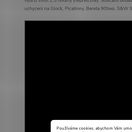
vydrží svítit 2,5 hodiny (nepřetržitě). Součástí do
uchycení na Glock, Picatinny, Bereta 90two, S&
Používáme cookies, abychom Vám umožn