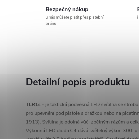
Bezpečný nákup
u nás můžete platit přes platební
i
bránu
Detailní popis produktu
TLR1s
- je taktická podvěsná LED svítilna se str
pro upevnění pod pistole s drážkou nebo na picatin
1913). Svítilna je odolná vůči zpětným rázům a cel
Výkonná LED dioda C4 dává světelný výkon 300 lu