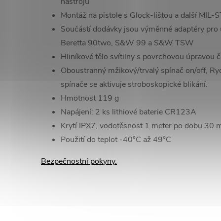
nástrojů
Montáž na pistole s Glock-lištou a další MIL-S
Součástí dodávky jsou výměnné adaptéry pro u
Beretta 90two, S&W 99 a S&W TSW
Hliníkové tělo svítilny s povrchovou úpravou č
Oboustranný mžikový/trvalý spínač on/off, R
spínače se aktivuje stroboskopické blikání.
Hmotnost 119 g
Napájení: 2 ks lithiové baterie CR123A
Krytí IPX7, vodotěsnost 1 meter po dobu 30 m
Použití do teplot -40°C až 49°C
Bezpečnostní pokyny.