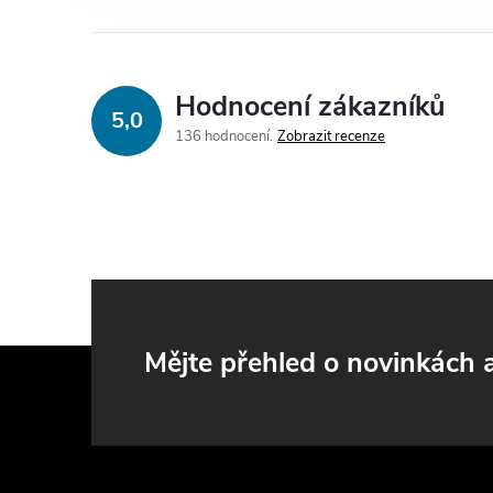
Hodnocení zákazníků
5,0
136 hodnocení
Zobrazit recenze
Z
Mějte přehled o novinkách
á
p