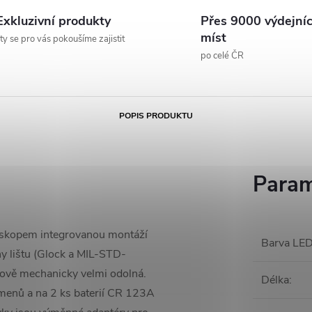
Exkluzivní produkty
Přes 9000 výdejní
míst
 ty se pro vás pokoušíme zajistit
po celé ČR
POPIS PRODUKTU
Param
oboskopem integrovanou montáží
Barva LE
ny lištu (Glock a MIL-STD-
kově mechanicky velmi odolná.
Délka
:
menů a na 2 ks baterií CR 123A