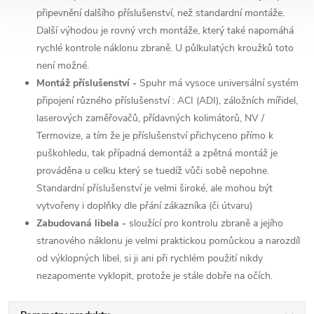
připevnění dalšího příslušenství, než standardní montáže.
Další výhodou je rovný vrch montáže, který také napomáhá
rychlé kontrole náklonu zbraně. U půlkulatých kroužků toto
není možné.
Montáž příslušenství -
Spuhr má vysoce universální systém
připojení různého příslušenství : ACI (ADI), záložních mířidel,
laserových zaměřovačů, přídavných kolimátorů, NV /
Termovize, a tím že je příslušenství přichyceno přímo k
puškohledu, tak případná demontáž a zpětná montáž je
prováděna u celku který se tuedíž vůči sobě nepohne.
Standardní příslušenství je velmi široké, ale mohou být
vytvořeny i doplňky dle přání zákazníka (či útvaru)
Zabudovaná libela -
sloužící pro kontrolu zbraně a jejího
stranového náklonu je velmi praktickou pomůckou a narozdíl
od výklopných libel, si ji ani při rychlém použití nikdy
nezapomente vyklopit, protože je stále dobře na očích.