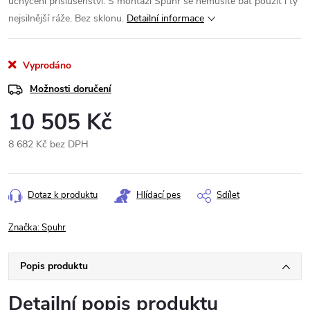
uchycení příslušenství. S montáží Spuhr se nemusíte bát použít i ty
nejsilnější ráže. Bez sklonu.
Detailní informace
Vyprodáno
Možnosti doručení
10 505 Kč
8 682 Kč bez DPH
Měrná
cena:
Dotaz k produktu
Hlídací pes
Sdílet
Značka:
Spuhr
Popis produktu
Detailní popis produktu