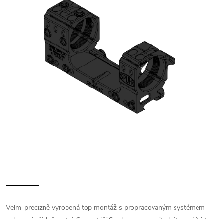
Velmi precizně vyrobená top montáž s propracovaným systémem