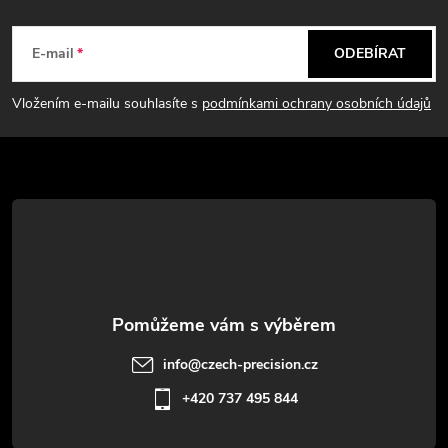
Z
á
E-mail
ODEBÍRAT
p
Vložením e-mailu souhlasíte s
podmínkami ochrany osobních údajů
a
t
í
info
@
czech-precision.cz
+420 737 495 844