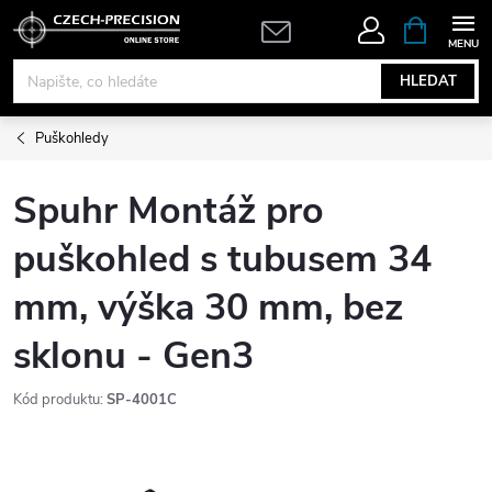
Přejít
NÁKUPNÍ
KOŠÍK
na
obsah
HLEDAT
Puškohledy
Spuhr Montáž pro
puškohled s tubusem 34
mm, výška 30 mm, bez
sklonu - Gen3
Kód produktu:
SP-4001C