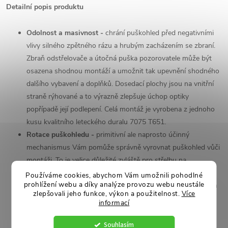
Detailní popis produktu
Odolnost a masivnost -
chrání puškohled před negativními
vlivy silného zpětného rázu a hrubým zacházením se zbraní.
Zbraň odstřelovače a útočná puška pozorovatele může být
osazena shodnou montáží a umožnit tak upevnění shodného
dalšího vybavení a doplňků. Dosedací plochy jsou na vnitřní
straně rýhované a to výrazně zlepšuje úchop optiky
popřípadě její podlepení. Celá montáž je vyrobena z jednoho
kusu kvalitního leteckého duralu
7075 T651.
Rotace puškohledu -
primitivní ale naprosto účinný
mechanismus Vám pomůže správně vyrovnat puškohled vůči
montáži. To je velice důležité zvláště pro střelbu na
vzdálenosti překračující už 200m. Pokud kříž není v ose se
Používáme cookies, abychom Vám umožnili pohodlné
prohlížení webu a díky analýze provozu webu neustále
zbraní, dochází poté k výrazným odchylkám a nepřesnostem
zlepšovali jeho funkce, výkon a použitelnost.
Více
ve střelbě a používání záměrného kříže. S tímto systémem
informací
vyrovnáte puškohled při montáži snadno a přesně. (bez
jakéhokoliv použití libel nebo gyroskopů)
Souhlasím