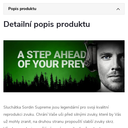
Popis produktu
Detailní popis produktu
Sluchátka Sordin Supreme jsou legendární pro svoji kvalitní
reprodukci zvuku. Chrání Vaše uši před silnými zvuky, které by Vás
už mohly zranit, na druhou stranu propouští slabší zvuky skrz.