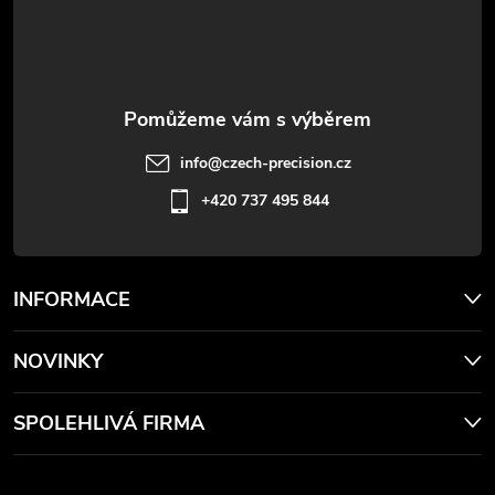
í
info
@
czech-precision.cz
+420 737 495 844
INFORMACE
NOVINKY
SPOLEHLIVÁ FIRMA