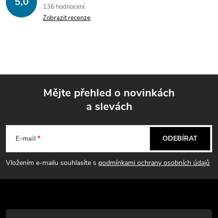
5,0
136 hodnocení
Zobrazit recenze
Mějte přehled o novinkách
a slevách
Z
á
E-mail
ODEBÍRAT
p
Vložením e-mailu souhlasíte s
podmínkami ochrany osobních údajů
a
t