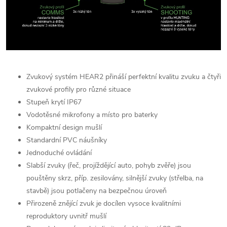
Zvukový systém HEAR2 přináší perfektní kvalitu zvuku a čtyři
zvukové profily pro různé situace
Stupeň krytí IP67
Vodotěsné mikrofony a místo pro baterky
Kompaktní design mušlí
Standardní PVC náušníky
Jednoduché ovládání
Slabší zvuky (řeč, projíždějící auto, pohyb zvěře) jsou
pouštěny skrz, příp. zesilovány, silnější zvuky (střelba, na
stavbě) jsou potlačeny na bezpečnou úroveň
Přirozeně znějící zvuk je docílen vysoce kvalitními
reproduktory uvnitř mušlí