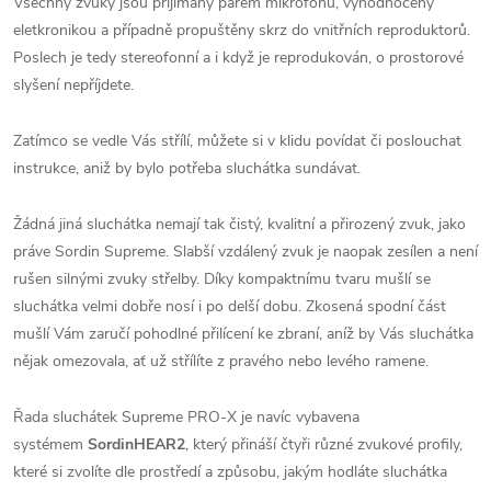
Všechny zvuky jsou přijímány párem mikrofonů, vyhodnoceny
eletkronikou a případně propuštěny skrz do vnitřních reproduktorů.
Poslech je tedy stereofonní a i když je reprodukován, o prostorové
slyšení nepříjdete.
Zatímco se vedle Vás střílí, můžete si v klidu povídat či poslouchat
instrukce, aniž by bylo potřeba sluchátka sundávat.
Žádná jiná sluchátka nemají tak čistý, kvalitní a přirozený zvuk, jako
práve Sordin Supreme. Slabší vzdálený zvuk je naopak zesílen a není
rušen silnými zvuky střelby. Díky kompaktnímu tvaru mušlí se
sluchátka velmi dobře nosí i po delší dobu. Zkosená spodní část
mušlí Vám zaručí pohodlné přilícení ke zbraní, aníž by Vás sluchátka
nějak omezovala, ať už střílíte z pravého nebo levého ramene.
Řada sluchátek Supreme PRO-X je navíc vybavena
systémem
SordinHEAR2
, který přináší čtyři různé zvukové profily,
které si zvolíte dle prostředí a způsobu, jakým hodláte sluchátka