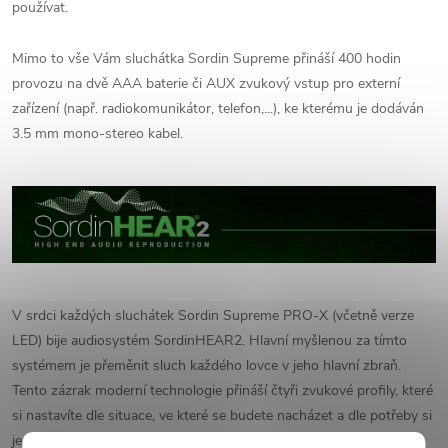
používat.
Mimo to vše Vám sluchátka Sordin Supreme přináší 400 hodin
provozu na dvě AAA baterie či AUX zvukový vstup pro externí
zařízení (např. radiokomunikátor, telefon,...), ke kterému je dodáván
3.5 mm mono-stereo kabel.
V srdci každých sluchátek Sordin Supreme PRO-X (včetně verze
LED) bije audiosystém SordinHEAR2. Hlavní myšlenou za tímto
systémem je přeměnit sluch každého lovce v jeho hlavní zbraň.
Tento zázrak moderní technologie přináší čtyři zvukové profily, které
si nastavíte dle situace, ve které se budete nacházet a dle potřeby si
je budete kdykoli snadno měnit.