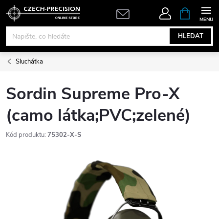
Přejít
NÁKUPNÍ
KOŠÍK
na
obsah
HLEDAT
Sluchátka
Sordin Supreme Pro-X
(camo látka;PVC;zelené)
Kód produktu:
75302-X-S