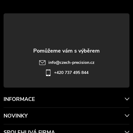
a
t
í
info
@
czech-precision.cz
+420 737 495 844
INFORMACE
NOVINKY
SPOLEHLIVÁ FIRMA