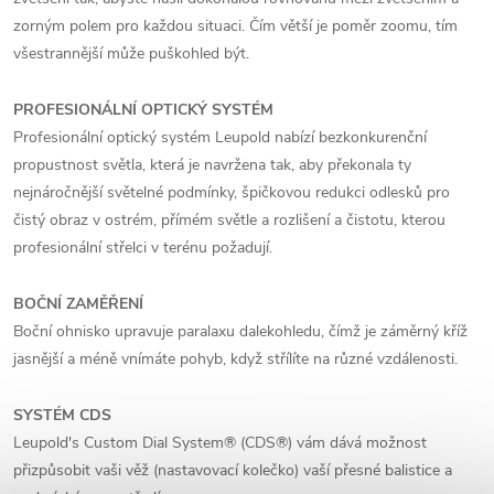
zorným polem pro každou situaci. Čím větší je poměr zoomu, tím
všestrannější může puškohled být.
PROFESIONÁLNÍ OPTICKÝ SYSTÉM
Profesionální optický systém Leupold nabízí bezkonkurenční
propustnost světla, která je navržena tak, aby překonala ty
nejnáročnější světelné podmínky, špičkovou redukci odlesků pro
čistý obraz v ostrém, přímém světle a rozlišení a čistotu, kterou
profesionální střelci v terénu požadují.
BOČNÍ ZAMĚŘENÍ
Boční ohnisko upravuje paralaxu dalekohledu, čímž je záměrný kříž
jasnější a méně vnímáte pohyb, když střílíte na různé vzdálenosti.
SYSTÉM CDS
Leupold's Custom Dial System® (CDS®) vám dává možnost
přizpůsobit vaši věž (nastavovací kolečko) vaší přesné balistice a