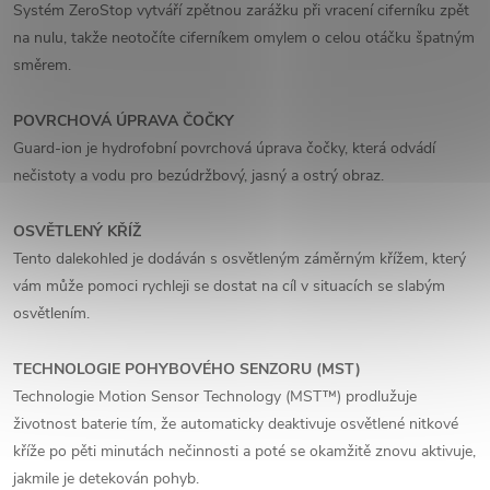
Systém ZeroStop vytváří zpětnou zarážku při vracení ciferníku zpět
na nulu, takže neotočíte ciferníkem omylem o celou otáčku špatným
směrem.
POVRCHOVÁ ÚPRAVA ČOČKY
Guard-ion je hydrofobní povrchová úprava čočky, která odvádí
nečistoty a vodu pro bezúdržbový, jasný a ostrý obraz.
OSVĚTLENÝ KŘÍŽ
Tento dalekohled je dodáván s osvětleným záměrným křížem, který
vám může pomoci rychleji se dostat na cíl v situacích se slabým
osvětlením.
TECHNOLOGIE POHYBOVÉHO SENZORU (MST)
Technologie Motion Sensor Technology (MST™) prodlužuje
životnost baterie tím, že automaticky deaktivuje osvětlené nitkové
kříže po pěti minutách nečinnosti a poté se okamžitě znovu aktivuje,
jakmile je detekován pohyb.