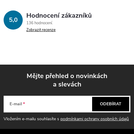
Hodnocení zákazníků
5,0
136 hodnocení
Zobrazit recenze
Mějte přehled o novinkách
a slevách
Z
á
E-mail
ODEBÍRAT
p
Vložením e-mailu souhlasíte s
podmínkami ochrany osobních údajů