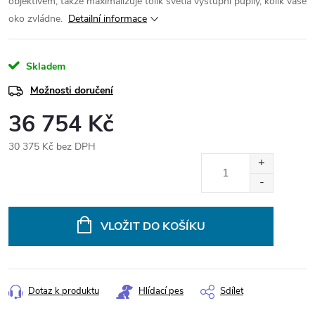
objektivem, takže maximalizuje tolik světla výstupní pupily, kolik vaše
oko zvládne.
Detailní informace
Skladem
Možnosti doručení
36 754 Kč
30 375 Kč bez DPH
Měrná
cena:
VLOŽIT DO KOŠÍKU
Dotaz k produktu
Hlídací pes
Sdílet