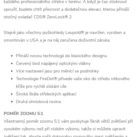
každého profesionálního střelce v terénu. A když je čas stisknout
spoušť, budete chtít přesnost a dodatečnou elevaci, kterou přináší
otočný ovladač CDS® ZeroLock® 2.
Stejně jako všechny puškohledy Leupold® je navržen, vyroben a
smontován v USA a je na něj zaručena doživotní záruka.
Přináší novou technologii do klasického designu
Červený bod napájený optickými vlákny
Více nastavení jasu pro měnící se podmínky
Technologie FireDot® přivede vaše oko do středu nitkového
kříže pro rychlé získání cíle
Široká škála střeleckých aplikací
Druhá ohnisková rovina
POMĚR ZOOMU 5:1
Všestranný poměr zoomu 5:1 vám poskytuje 5krát větší zvětšení při
vysokém výkonu než při nízkém výkonu, takže si můžete upravit
zvětšení tak, abyste našli dokonalou rovnováhu mezi zvětšením a