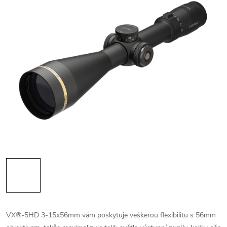
VX®-5HD 3-15x56mm vám poskytuje veškerou flexibilitu s 56mm