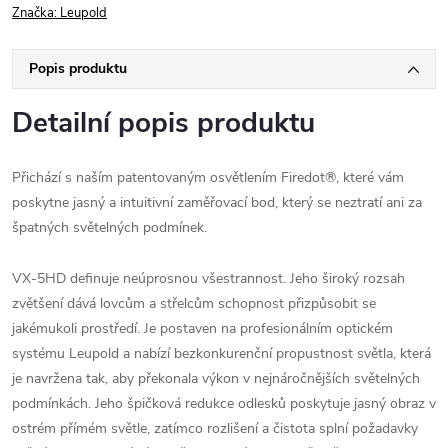
Značka:
Leupold
Popis produktu
Detailní popis produktu
Přichází s naším patentovaným osvětlením Firedot®, které vám
poskytne jasný a intuitivní zaměřovací bod, který se neztratí ani za
špatných světelných podmínek.
VX-5HD definuje neúprosnou všestrannost. Jeho široký rozsah
zvětšení dává lovcům a střelcům schopnost přizpůsobit se
jakémukoli prostředí. Je postaven na profesionálním optickém
systému Leupold a nabízí bezkonkurenční propustnost světla, která
je navržena tak, aby překonala výkon v nejnáročnějších světelných
podmínkách. Jeho špičková redukce odlesků poskytuje jasný obraz v
ostrém přímém světle, zatímco rozlišení a čistota splní požadavky