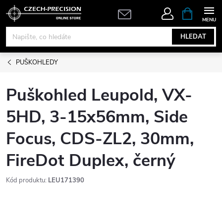
Přejít
NÁKUPNÍ
KOŠÍK
na
obsah
HLEDAT
PUŠKOHLEDY
Puškohled Leupold, VX-
5HD, 3-15x56mm, Side
Focus, CDS-ZL2, 30mm,
FireDot Duplex, černý
Kód produktu:
LEU171390