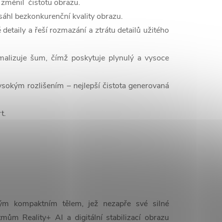
 změnil čistotu obrazu.
sáhl bezkonkurenční kvality obrazu.
detaily a řeší rozmazání a ztrátu detailů užitého
malizuje šum, čímž poskytuje plynulý a vysoce
vysokým rozlišením – nejlepší čistota generovaná
t.
ým kompaktním tělem, jež nezapře své silné
tmům Reality+ AI a digitální stabilizací obrazu