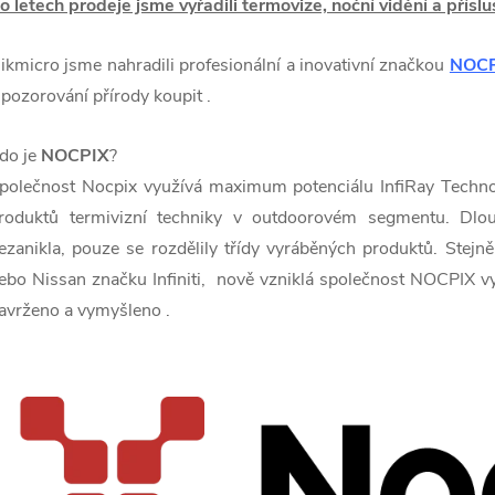
o letech prodeje jsme vyřadili termovize, noční vidění a přísl
ikmicro jsme nahradili profesionální a inovativní značkou
NOC
 pozorování přírody koupit .
do je
NOCPIX
?
polečnost Nocpix využívá maximum potenciálu InfiRay Tech
roduktů termivizní techniky v outdoorovém segmentu. Dl
ezanikla, pouze se rozdělily třídy vyráběných produktů. Stej
ebo Nissan značku Infiniti,
nově vzniklá společnost NOCPIX vyu
avrženo a vymyšleno
.