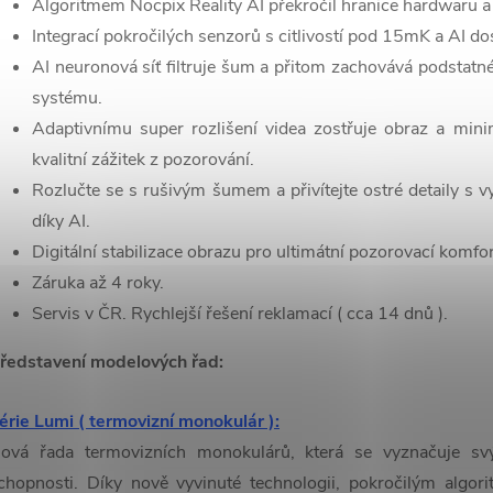
Algoritmem Nocpix Reality AI překročil hranice hardwaru a
Integrací pokročilých senzorů s citlivostí pod 15mK a AI do
AI neuronová síť filtruje šum a přitom zachovává podstatné 
systému.
Adaptivnímu super rozlišení videa zostřuje obraz a mini
kvalitní zážitek z pozorování.
Rozlučte se s rušivým šumem a přivítejte ostré detaily s 
díky AI.
Digitální stabilizace obrazu pro ultimátní pozorovací komfor
Záruka až 4 roky.
Servis v ČR. Rychlejší řešení reklamací ( cca 14 dnů ).
ředstavení modelových řad:
érie Lumi ( termovizní monokulár ):
ová řada termovizních monokulárů, která se vyznačuje sv
chopnosti. Díky nově vyvinuté technologii, pokročilým algori