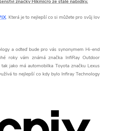
ušenství značky Hikmicro ze stálé nabídky.
PIX
. Která je to nejlepší co si můžete pro svůj lov
nology a odteď bude pro vás synonymem Hi-end
ouhé roky vám známá značka InfiRay Outdoor
ně tak jako má automobilka Toyota značku Lexus
žívá to nejlepší co kdy bylo Infiray Technology