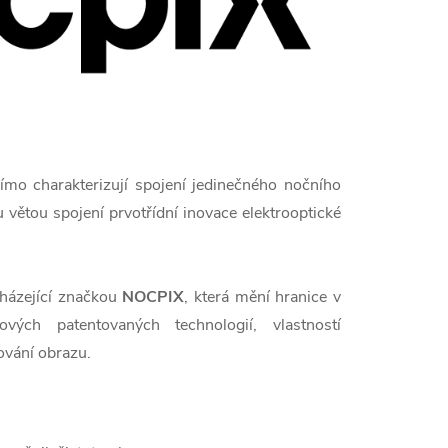
římo charakterizují spojení jedinečného nočního
ou větou spojení prvotřídní inovace elektrooptické
cházející značkou
NOCPIX
, která mění hranice v
ých patentovaných technologií, vlastností
ování obrazu.