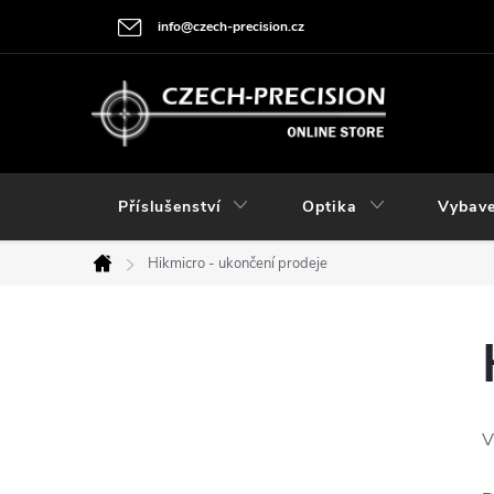
Přejít
info@czech-precision.cz
na
obsah
Příslušenství
Optika
Vybave
Hikmicro - ukončení prodeje
Domů
P
o
V
s