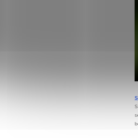
S
S
s
b