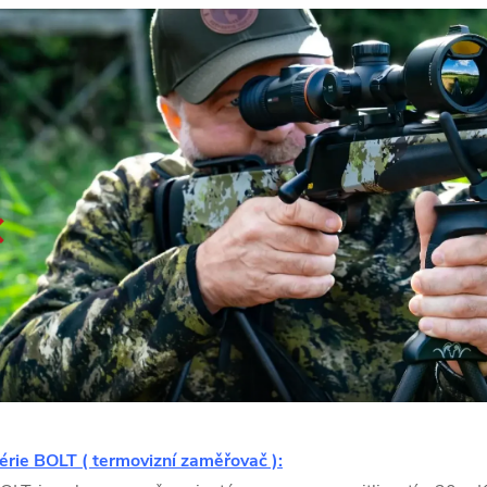
érie BOLT ( termovizní zaměřovač ):