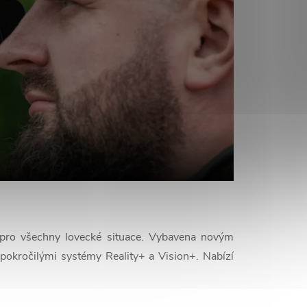
 pro všechny lovecké situace. Vybavena novým
okročilými systémy Reality+ a Vision+. Nabízí