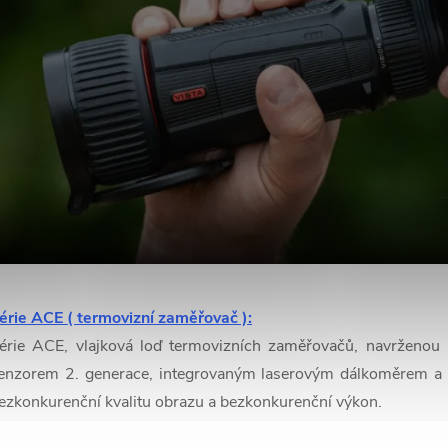
érie ACE ( termovizní zaměřovač ):
érie ACE, vlajková loď termovizních zaměřovačů, navrženou
enzorem 2. generace, integrovaným laserovým dálkoměrem a p
ezkonkurenční kvalitu obrazu a bezkonkurenční výkon.