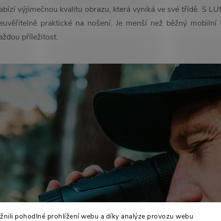
abízí výjimečnou kvalitu obrazu, která vyniká ve své třídě. S LU
euvěřitelně praktické na nošení. Je menší než běžný mobilní t
aždou příležitost.
ili pohodlné prohlížení webu a díky analýze provozu webu