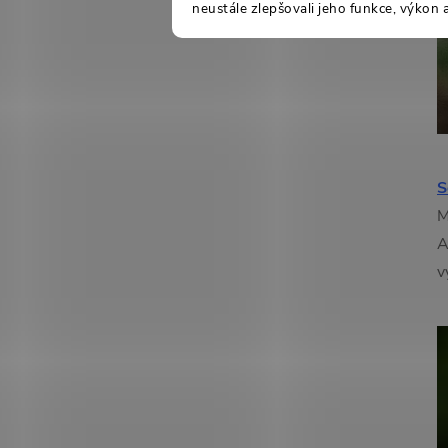
neustále zlepšovali jeho funkce, výkon 
S
M
A
v