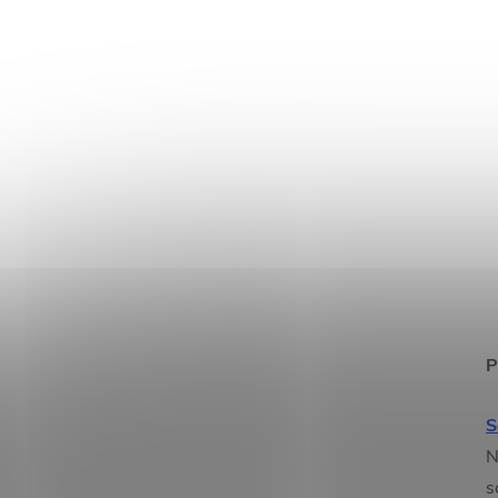
P
S
N
s