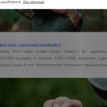
a použitelnost.
Více informací
érie Vista ( termovizní monokulár ):
odely VISTA nabízí systém Vision+, Reality + AI - algoritmu
MOLED displejem o rozlišení 2560×2560, senzorem 2.genera
ýstupní pupily 8 mm. Nekompromisní kombinace, která poskytuj