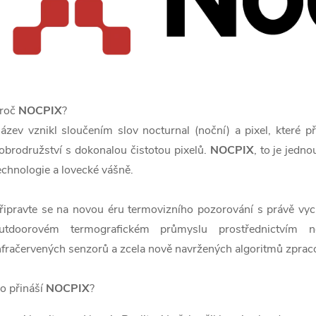
roč
NOCPIX
?
ázev vznikl sloučením slov nocturnal (noční) a pixel, které p
obrodružství s dokonalou čistotou pixelů.
NOCPIX
, to je jedn
echnologie a lovecké vášně.
řipravte se na novou éru termovizního pozorování s právě vy
utdoorovém termografickém průmyslu prostřednictvím nov
nfračervených senzorů a zcela nově navržených algoritmů zprac
o přináší
NOCPIX
?