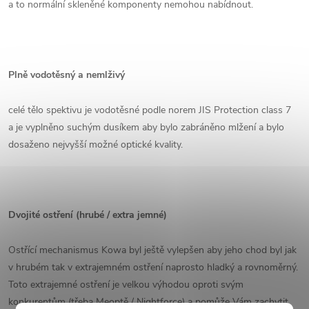
a to normální skleněné komponenty nemohou nabídnout.
Plně vodotěsný a nemlživý
celé tělo spektivu je vodotěsné podle norem JIS Protection class 7
a je vyplněno suchým dusíkem aby bylo zabráněno mlžení a bylo
dosaženo nejvyšší možné optické kvality.
Dvojité ostření (hrubé / extra jemné)
Ostřící mechanismus Kowa byl ještě vylepšen aby jeho chod byl jak
v hrubém tak v extrajemném ostření naprosto hladký a rovnoměrný.
Toto extrajemné ostření je velkou výhodou oproti svým
konkurentům (třeba Meoptě / Nightforce) a pomůže Vám zachytit