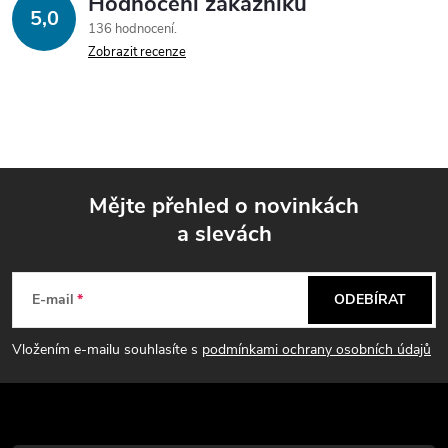
Hodnocení zákazníků
5,0
136 hodnocení
Zobrazit recenze
Mějte přehled o novinkách
a slevách
Z
á
E-mail
ODEBÍRAT
p
Vložením e-mailu souhlasíte s
podmínkami ochrany osobních údajů
a