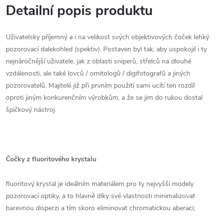
Detailní popis produktu
Uživatelsky příjemný a i na velikost svých objektivových čoček lehký
pozorovací dalekohled (spektiv). Postaven byl tak, aby uspokojil i ty
nejnáročnější uživatele, jak z oblasti sniperů, střelců na dlouhé
vzdálenosti, ale také lovců / ornitologů / digifotografů a jiných
pozorovatelů. Majitelé již při prvním použití sami ucítí ten rozdíl
oproti jiným konkurenčním výrobkům, a že se jim do rukou dostal
špičkový nástroj.
Čočky z fluoritového krystalu
fluoritový krystal je ideálním materiálem pro ty nejvyšší modely
pozorovací optiky, a to hlavně díky své vlastnosti minimalizovat
barevnou disperzi a tím skoro eliminovat chromatickou aberaci;