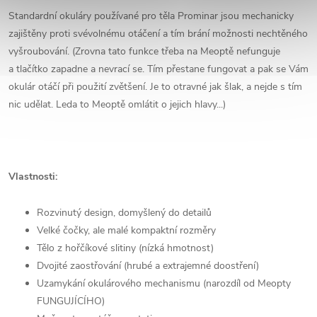
Standardní okuláry používané pro těla Prominar jsou mechanicky
zajištěny proti svévolnému otáčení a tím brání možnosti nechtěného
vyšroubování. (Zrovna tato funkce třeba na Meoptě nefunguje
a tlačítko zapadne a nevrací se. Tím přestane fungovat a pak se Vám
okulár otáčí při použití zvětšení. Je to otravné jak šlak, a nejde s tím
nic udělat. Leda to Meoptě omlátit o jejich hlavy...)
Vlastnosti:
Rozvinutý design, domyšlený do detailů
Velké čočky, ale malé kompaktní rozměry
Tělo z hořčíkové slitiny (nízká hmotnost)
Dvojité zaostřování (hrubé a extrajemné doostření)
Uzamykání okulárového mechanismu (narozdíl od Meopty
FUNGUJÍCÍHO)