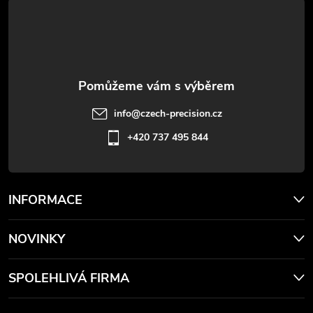
t
í
info
@
czech-precision.cz
+420 737 495 844
INFORMACE
NOVINKY
SPOLEHLIVÁ FIRMA