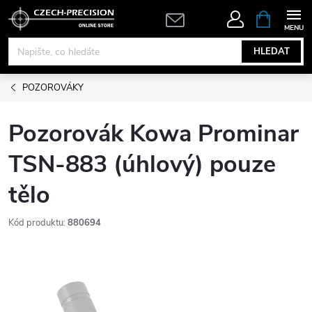
Přejít
NÁKUPNÍ
KOŠÍK
na
obsah
HLEDAT
POZOROVÁKY
Pozorovák Kowa Prominar
TSN-883 (úhlový) pouze
tělo
Kód produktu:
880694