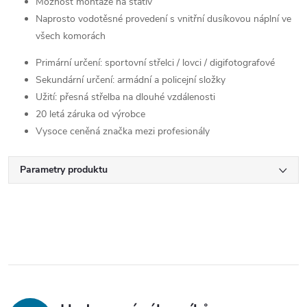
Možnost montáže na stativ
Naprosto vodotěsné provedení s vnitřní dusíkovou náplní ve
všech komorách
Primární určení: sportovní střelci / lovci / digifotografové
Sekundární určení: armádní a policejní složky
Užití: přesná střelba na dlouhé vzdálenosti
20 letá záruka od výrobce
Vysoce ceněná značka mezi profesionály
Parametry produktu