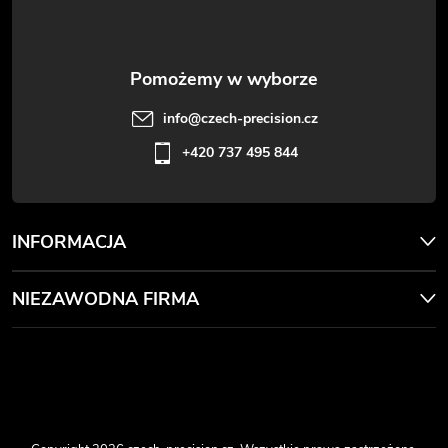
a
info
@
czech-precision.cz
+420 737 495 844
INFORMACJA
NIEZAWODNA FIRMA