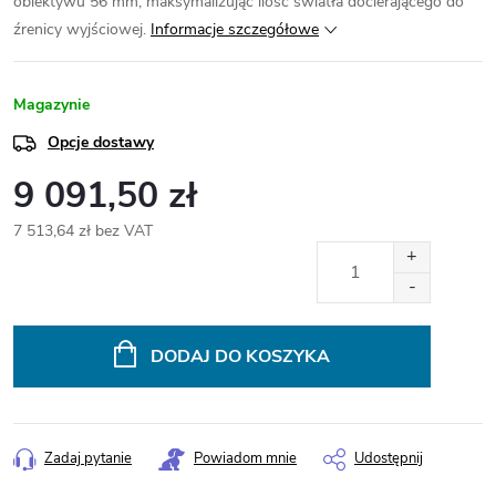
obiektywu 56 mm, maksymalizując ilość światła docierającego do
źrenicy wyjściowej.
Informacje szczegółowe
Magazynie
Opcje dostawy
9 091,50 zł
7 513,64 zł bez VAT
Cena
jednostkowa:
DODAJ DO KOSZYKA
Zadaj pytanie
Powiadom mnie
Udostępnij