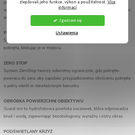
zlepšovali jeho funkce, výkon a použitelnost.
Více
pozostaje tego samego rozmiaru, podczas gdy cel rośnie i maleje
informací
wraz z regulacją powiększenia. Te gwintowane krzyże są idealne do
polowania przy słabym oświetleniu.
Zgadzam się
Ustawienia
POKRĘTŁO BLOKADY ZERA
System ZeroLock® zapobiega przypadkowemu przesunięciu
pokrętła, blokując je w miejscu.
ZERO STOP
System ZeroStop tworzy odwrotny ogranicznik, gdy pokrętło
powraca do zera, aby zapobiec przypadkowemu obróceniu pokrętła
o pełny obrót w niewłaściwym kierunku.
OBRÓBKA POWIERZCHNI OBIEKTYWU
Guard-ion to hydrofobowa powłoka soczewek, która odprowadza
brud i wodę, zapewniając bezobsługowy, wyraźny i ostry obraz.
PODŚWIETLANY KRZYŻ