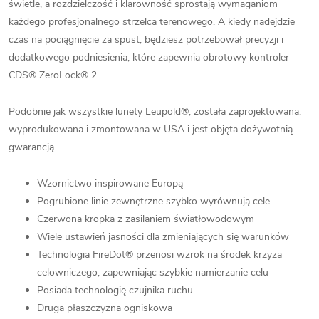
świetle, a rozdzielczość i klarowność sprostają wymaganiom
każdego profesjonalnego strzelca terenowego. A kiedy nadejdzie
czas na pociągnięcie za spust, będziesz potrzebował precyzji i
dodatkowego podniesienia, które zapewnia obrotowy kontroler
CDS® ZeroLock® 2.
Podobnie jak wszystkie lunety Leupold®, została zaprojektowana,
wyprodukowana i zmontowana w USA i jest objęta dożywotnią
gwarancją.
Wzornictwo inspirowane Europą
Pogrubione linie zewnętrzne szybko wyrównują cele
Czerwona kropka z zasilaniem światłowodowym
Wiele ustawień jasności dla zmieniających się warunków
Technologia FireDot® przenosi wzrok na środek krzyża
celowniczego, zapewniając szybkie namierzanie celu
Posiada technologię czujnika ruchu
Druga płaszczyzna ogniskowa