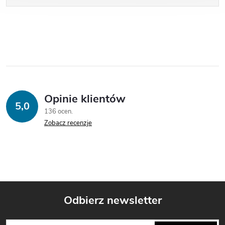
Opinie klientów
5,0
136 ocen
Zobacz recenzje
Odbierz newsletter
S