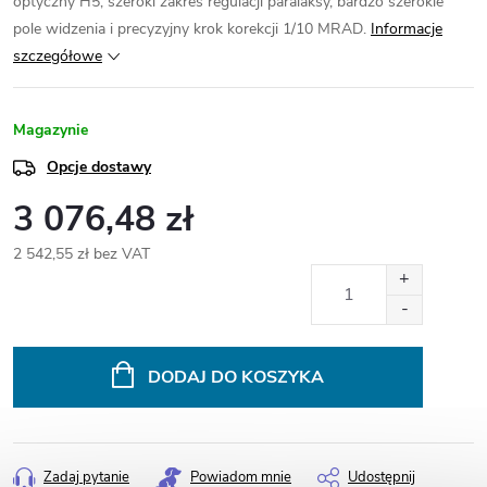
optyczny H5, szeroki zakres regulacji paralaksy, bardzo szerokie
pole widzenia i precyzyjny krok korekcji 1/10 MRAD.
Informacje
szczegółowe
Magazynie
Opcje dostawy
3 076,48 zł
2 542,55 zł bez VAT
Cena
jednostkowa:
DODAJ DO KOSZYKA
Zadaj pytanie
Powiadom mnie
Udostępnij