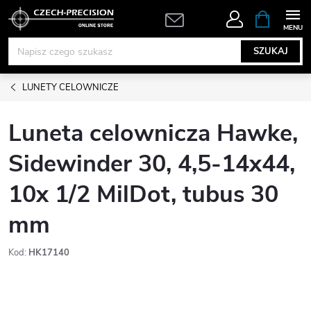
Przejść
KOSZYK
do
treści
SZUKAJ
LUNETY CELOWNICZE
Luneta celownicza Hawke,
Sidewinder 30, 4,5-14x44,
10x 1/2 MilDot, tubus 30
mm
Kod:
HK17140