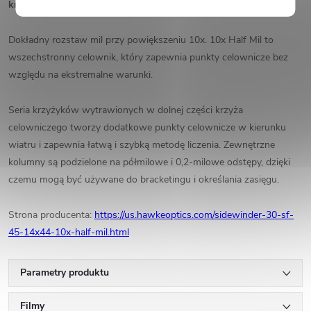
krzyż intencyjny 10x pół miliona
Dokładny rozstaw mil przy powiększeniu 10x. 10x Half Mil to
wszechstronny celownik, który zapewnia punkty celownicze bez
względu na ekstremalne warunki.
Seria krzyżyków wytrawionych w dolnej części krzyża
celowniczego tworzy dodatkowe punkty celownicze w kierunku
wiatru i zapewnia łatwą i szybką metodę liczenia. Zewnętrzne
kolumny są podzielone na półmilowe i 0,2-milowe odstępy, dzięki
czemu mogą być używane do bracketingu i określania zasięgu.
Strona producenta:
https://us.hawkeoptics.com/sidewinder-30-sf-
45-14x44-10x-half-mil.html
Parametry produktu
Filmy