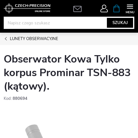
Przejść
KOSZYK
do
treści
SZUKAJ
LUNETY OBSERWACYJNE
Obserwator Kowa Tylko
korpus Prominar TSN-883
(kątowy).
Kod:
880694