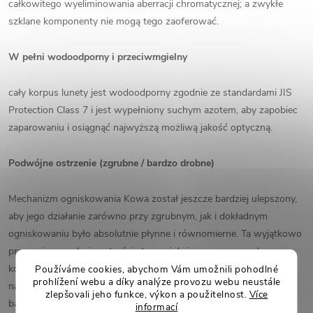
całkowitego wyeliminowania aberracji chromatycznej; a zwykłe
szklane komponenty nie mogą tego zaoferować.
W pełni wodoodporny i przeciwmgielny
cały korpus lunety jest wodoodporny zgodnie ze standardami JIS
Protection Class 7 i jest wypełniony suchym azotem, aby zapobiec
zaparowaniu i osiągnąć najwyższą możliwą jakość optyczną.
Podwójne ostrzenie (zgrubne / bardzo drobne)
Mechanizm ogniskowania Kowa został jeszcze bardziej ulepszony,
aby jego działanie zarówno przy zgrubnym, jak i dokładnym
ogniskowaniu było absolutnie płynne i równomierne. Ta wyjątkowo
precyzyjna regulacja ostrości stanowi dużą przewagę nad
konkurencją (np. Meopta / Nightforce) i pomaga uchwycić nawet
Používáme cookies, abychom Vám umožnili pohodlné
prohlížení webu a díky analýze provozu webu neustále
najdrobniejsze szczegóły. Przy normalnym ustawianiu ostrości
zlepšovali jeho funkce, výkon a použitelnost.
Více
bardzo trudno jest dobrze ustawić ostrość, zwłaszcza przy
informací