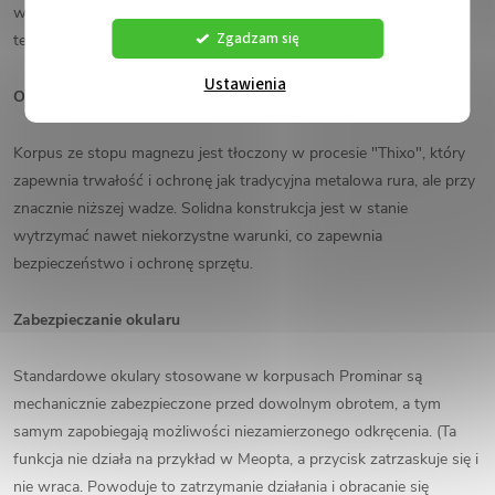
większych powiększeniach. Prominar jest punktem odniesienia w
Zgadzam się
tej dziedzinie.
Ustawienia
Odporny na palniki korpus formowany metodą tixo
Korpus ze stopu magnezu jest tłoczony w procesie "Thixo", który
zapewnia trwałość i ochronę jak tradycyjna metalowa rura, ale przy
znacznie niższej wadze.
Solidna konstrukcja jest w stanie
wytrzymać nawet niekorzystne warunki, co zapewnia
bezpieczeństwo i ochronę sprzętu.
Zabezpieczanie okularu
Standardowe okulary stosowane w korpusach Prominar są
mechanicznie zabezpieczone przed dowolnym obrotem, a tym
samym zapobiegają możliwości niezamierzonego odkręcenia. (Ta
funkcja nie działa na przykład w Meopta, a przycisk zatrzaskuje się i
nie wraca. Powoduje to zatrzymanie działania i obracanie się