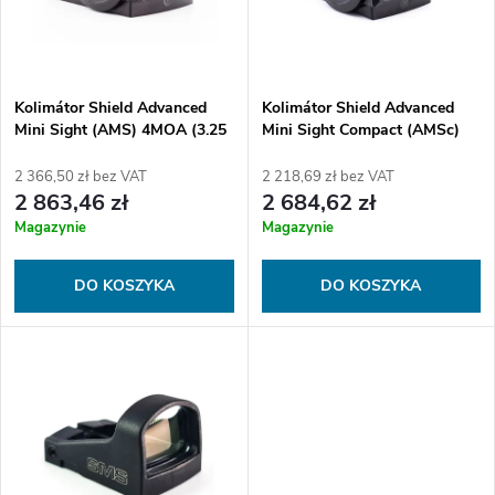
o
t
w
a
a
Kolimátor Shield Advanced
Kolimátor Shield Advanced
Mini Sight (AMS) 4MOA (3.25
Mini Sight Compact (AMSc)
p
MOA)
4MOA (3.25 MOA)
n
2 366,50 zł bez VAT
2 218,69 zł bez VAT
r
2 863,46 zł
2 684,62 zł
i
Magazynie
Magazynie
o
e
DO KOSZYKA
DO KOSZYKA
d
p
u
r
k
o
t