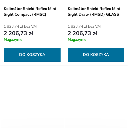
Kolimátor Shield Reflex Mini
Kolimátor Shield Reflex Mini
Sight Compact (RMSC)
Sight Draw (RMSD) GLASS
GLASS edition 4MOA Dot
edition 4MOA Dot (3.25MOA)
(3.25MOA) OGR
1 823,74 zł bez VAT
1 823,74 zł bez VAT
2 206,73 zł
2 206,73 zł
Magazynie
Magazynie
DO KOSZYKA
DO KOSZYKA