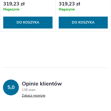
319,23 zł
319,23 zł
Magazynie
Magazynie
DO KOSZYKA
DO KOSZYKA
K
o
n
t
Opinie klientów
r
5,0
136 ocen
o
Zobacz recenzje
l