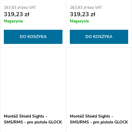
- Dovetail Low Profile
SHADOW 2 - Dovetail Low
Profile
263,83 zł bez VAT
263,83 zł bez VAT
319,23 zł
319,23 zł
Magazynie
Magazynie
DO KOSZYKA
DO KOSZYKA
Montáž Shield Sights -
Montáž Shield Sights -
SMS/RMS - pro pistole GLOCK
SMS/RMS - pro pistole GLOCK
- MOS