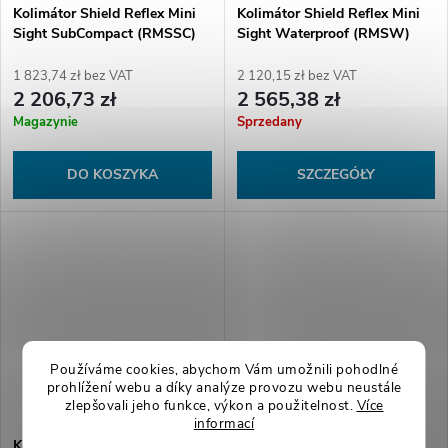
Kolimátor Shield Reflex Mini
Kolimátor Shield Reflex Mini
Sight SubCompact (RMSSC)
Sight Waterproof (RMSW)
GLASS eidition 4MOA Dot
GLASS edition Heavy Duty
(3.25MOA)
4MOA Dot (3.25MOA)
1 823,74 zł bez VAT
2 120,15 zł bez VAT
2 206,73 zł
2 565,38 zł
Magazynie
Sprzedany
DO KOSZYKA
SZCZEGÓŁY
Používáme cookies, abychom Vám umožnili pohodlné
prohlížení webu a díky analýze provozu webu neustále
zlepšovali jeho funkce, výkon a použitelnost.
Více
informací
Kolimátor Shield Reflex Mini
Kolimátor Shield Reflex Mini