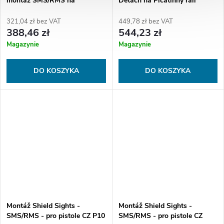
montáž SMS/RMS na
Detach na Picatinny rail
Picatinny rail - dotažitelná
rukou
321,04 zł bez VAT
449,78 zł bez VAT
388,46 zł
544,23 zł
Magazynie
Magazynie
DO KOSZYKA
DO KOSZYKA
Montáž Shield Sights -
Montáž Shield Sights -
SMS/RMS - pro pistole CZ P10
SMS/RMS - pro pistole CZ