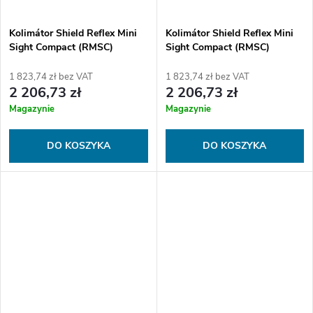
Kolimátor Shield Reflex Mini
Kolimátor Shield Reflex Mini
Sight Compact (RMSC)
Sight Compact (RMSC)
GLASS edition 4MOA Dot
GLASS edition 4MOA Dot
(3.25MOA)
(3.25MOA) FDE
1 823,74 zł bez VAT
1 823,74 zł bez VAT
2 206,73 zł
2 206,73 zł
Magazynie
Magazynie
DO KOSZYKA
DO KOSZYKA