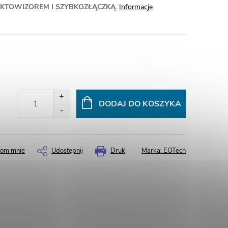
KTOWIZOREM I SZYBKOZŁĄCZKĄ.
Informacje
DODAJ DO KOSZYKA
om mnie
Udostępnij
Druk
Marka:
EOTech