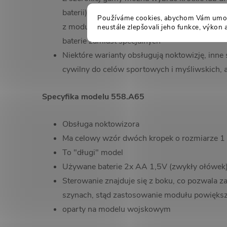
baterii), gdzie krótkie modele zapewniają więc
Používáme cookies, abychom Vám umožn
z modułów noktowizyjnych ... a długie mają 
neustále zlepšovali jeho funkce, výkon 
baterie zamiast specjalnych
Niektóre warianty obsługują noktowizję, inne
cywilny do celów sportowych i myśliwskich, a
Specyfika modelu 558.A65
Obsługa noktowizora
Ma celowy wzór dwóch kropek o rozmiarze 
To "długi" model
Używane baterie 2x AA 1,5V (zwykły ołówek
Sterowanie znajduje się z boku, co pozwala z
szynach, stąd zastosowanie modułu powięks
oparty na modelu wojskowym