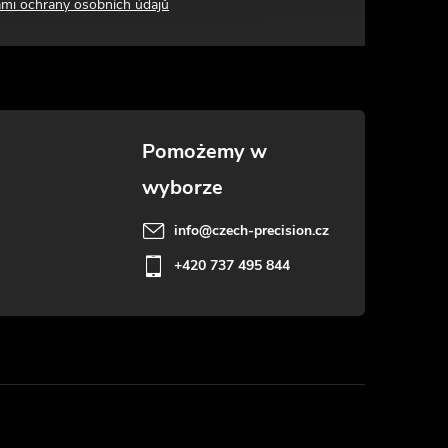
mi ochrany osobních údajů
info
@
czech-precision.cz
+420 737 495 844