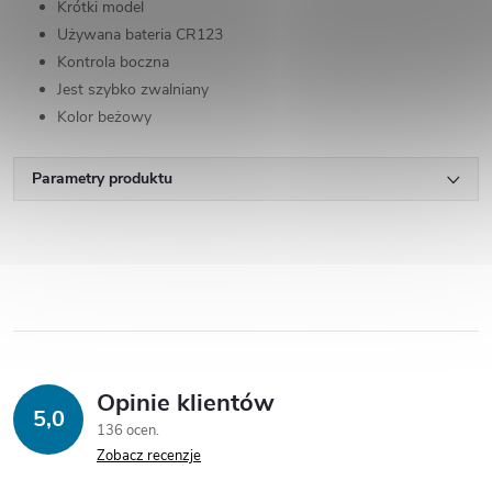
Krótki model
Używana bateria CR123
Kontrola boczna
Jest szybko zwalniany
Kolor beżowy
Parametry produktu
Opinie klientów
5,0
136 ocen
Zobacz recenzje