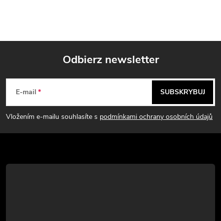
Odbierz newsletter
S
E-mail
SUBSKRYBUJ
t
Vložením e-mailu souhlasíte s
podmínkami ochrany osobních údajů
o
p
k
a