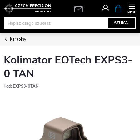
Przejść
KOSZYK
do
treści
SZUKAJ
Karabiny
Kolimator EOTech EXPS3-
0 TAN
Kod:
EXPS3-0TAN