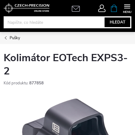
Přejít
NÁKUPNÍ
KOŠÍK
na
obsah
HLEDAT
Pušky
Kolimátor EOTech EXPS3-
2
Kód produktu:
877858