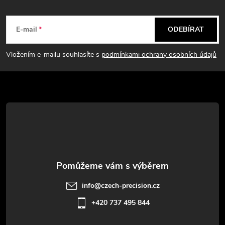
Z
á
E-mail
ODEBÍRAT
p
Vložením e-mailu souhlasíte s
podmínkami ochrany osobních údajů
a
t
í
info
@
czech-precision.cz
+420 737 495 844