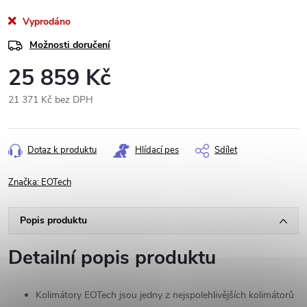
Vyprodáno
Možnosti doručení
25 859 Kč
21 371 Kč bez DPH
Měrná
cena:
Dotaz k produktu
Hlídací pes
Sdílet
Značka:
EOTech
Popis produktu
Detailní popis produktu
Kolimátory EOTech jsou jedny z nejspolehlivějších kolimátorů