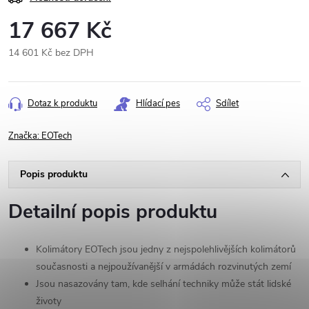
17 667 Kč
14 601 Kč bez DPH
Měrná
cena:
Dotaz k produktu
Hlídací pes
Sdílet
Značka:
EOTech
Popis produktu
Detailní popis produktu
Kolimátory EOTech jsou jedny z nejspolehlivějších kolimátorů
současnosti a nejpoužívanější v armádách rozvinutých zemí
Jsou nasazovány tam, kde selhání techniky může stát lidské
životy